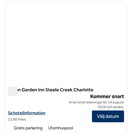
föregående bild
nästa b
1 av 8
Hilton Garden Inn Steele Creek Charlotte
Hilton Garden Inn Steele Creek Charlotte
Kommer snart
Vi tar emot bokningar för 14 augusti
2026 och senare.
Visa hotelluppgifter för Hilton Garden Inn Steele Creek Charlotte
Se hotellinformation
Välj datum
13,90 miles
Gratis parkering
Utomhuspool