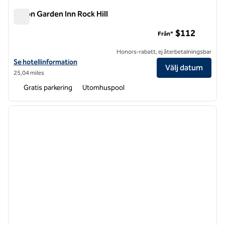
Hilton Garden Inn Rock Hill
Hilton Garden Inn Rock Hill
$112
Från*
Honors-rabatt, ej återbetalningsbar
Visa hotelluppgifter för Hilton Garden Inn Rock Hill
Se hotellinformation
Välj datum
25,04 miles
Gratis parkering
Utomhuspool
1
/
12
föregående bild
nästa b
1 av 12