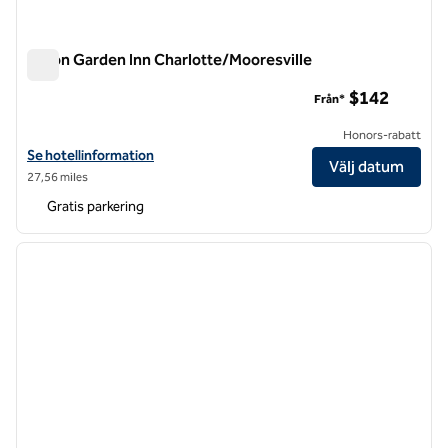
Hilton Garden Inn Charlotte/Mooresville
Hilton Garden Inn Charlotte/Mooresville
$142
Från*
Honors-rabatt
Visa hotelluppgifter för Hilton Garden Inn Charlotte/Mooresville
Se hotellinformation
Välj datum
27,56 miles
Gratis parkering
1
/
12
föregående bild
nästa b
1 av 12