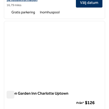
Välj datum
16,79 miles
Gratis parkering
Inomhuspool
1
/
12
föregående bild
nästa b
1 av 12
Hilton Garden Inn Charlotte Uptown
Hilton Garden Inn Charlotte Uptown
$126
Från*