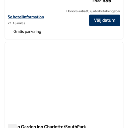
$86
Från*
Honors-rabatt, ej återbetalningsbar
Visa hotelluppgifter för Hilton Garden Inn Charlotte Pineville
Se hotellinformation
Välj datum
21,18 miles
Gratis parkering
1
/
12
föregående bild
nästa b
1 av 12
Hilton Garden Inn Charlotte/SouthPark