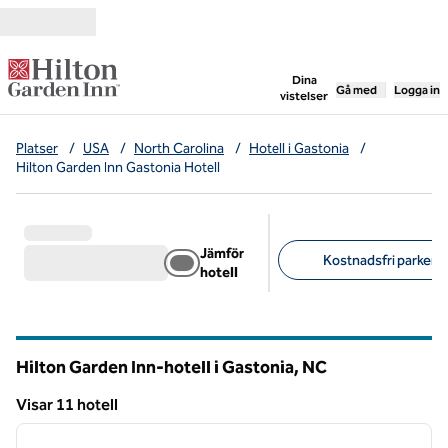
Gå vidare till innehållet
,
öppnar ny flik
Dina
Gå med
Logga in
vistelser
Platser
/
USA
/
North Carolina
/
Hotell i Gastonia
/
Hilton Garden Inn Gastonia Hotell
Jämför
Kostnadsfri parkerin
hotell
Föreslagna filter
Hilton Garden Inn-hotell i Gastonia,
NC
North Carolina
Visar 11 hotell
1
/
12
Visar 11 hotell
föregående bild
nästa b
1 av 12