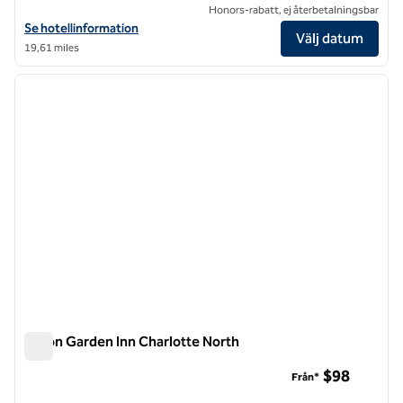
Honors-rabatt, ej återbetalningsbar
Visa hotelluppgifter för Hilton Garden Inn Charlotte Uptown
Se hotellinformation
Välj datum
19,61 miles
1
/
12
föregående bild
nästa b
1 av 12
Hilton Garden Inn Charlotte North
Hilton Garden Inn Charlotte North
$98
Från*