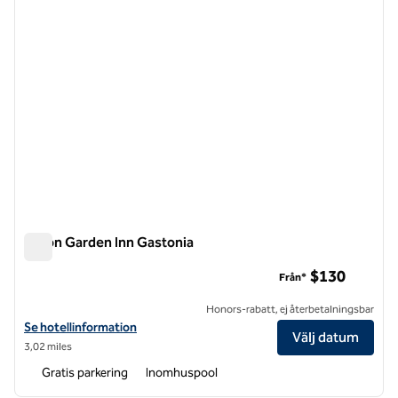
Hilton Garden Inn Gastonia
Hilton Garden Inn Gastonia
$130
Från*
Honors-rabatt, ej återbetalningsbar
Visa hotelluppgifter för Hilton Garden Inn Gastonia
Se hotellinformation
Välj datum
3,02 miles
Gratis parkering
Inomhuspool
1
/
8