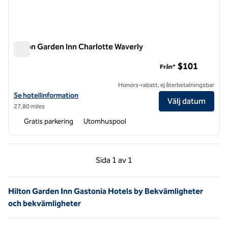
Hilton Garden Inn Charlotte Waverly
Hilton Garden Inn Charlotte Waverly
$101
Från*
Honors-rabatt, ej återbetalningsbar
Visa hotelluppgifter för Hilton Garden Inn Charlotte Waverly
Se hotellinformation
Välj datum
27,80 miles
Gratis parkering
Utomhuspool
Föregående sida, 1 av 1
Nästa sida, 1 av 1
Sida
1 av 1
Sida 1 av 1
Hilton Garden Inn Gastonia Hotels by Bekvämligheter
och bekvämligheter