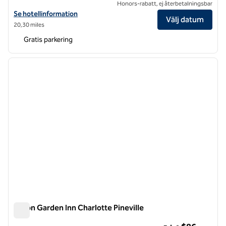
Honors-rabatt, ej återbetalningsbar
Visa hotelluppgifter för Hilton Garden Inn Charlotte North
Se hotellinformation
Välj datum
20,30 miles
Gratis parkering
1
/
12
föregående bild
nästa b
1 av 12
Hilton Garden Inn Charlotte Pineville
Hilton Garden Inn Charlotte Pineville