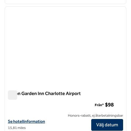
1
/
12
föregående bild
nästa b
1 av 12
Hilton Garden Inn Charlotte Airport
Hilton Garden Inn Charlotte Airport
$98
Från*
Honors-rabatt, ej återbetalningsbar
Visa hotelluppgifter för Hilton Garden Inn Charlotte Airport
Se hotellinformation
Välj datum
15,81 miles