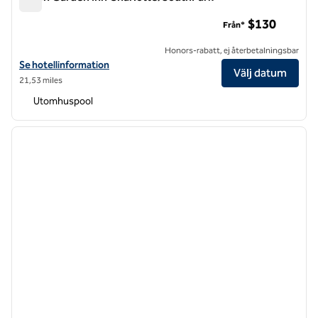
Hilton Garden Inn Charlotte/SouthPark
$130
Från*
Honors-rabatt, ej återbetalningsbar
Visa hotelluppgifter för Hilton Garden Inn Charlotte/SouthPark
Se hotellinformation
Välj datum
21,53 miles
Utomhuspool
1
/
12
föregående bild
nästa b
1 av 12