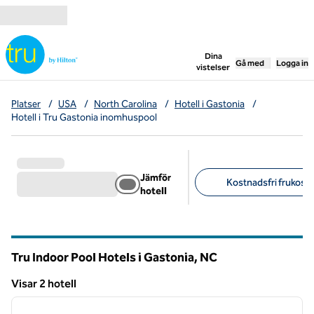
Gå vidare till innehållet
,
öppnar ny flik
Dina
Gå med
Logga in
vistelser
Platser
/
USA
/
North Carolina
/
Hotell i Gastonia
/
Hotell i Tru Gastonia inomhuspool
Jämför
Kostnadsfri frukost (
hotell
Föreslagna filter
Tru Indoor Pool Hotels i Gastonia,
NC
North Carolina
Visar 2 hotell
1
/
12
Visar 2 hotell
föregående bild
nästa b
1 av 12