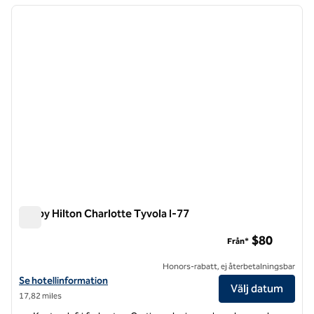
föregående bild
nästa b
1 av 12
Tru by Hilton Charlotte Tyvola I-77
Tru by Hilton Charlotte Tyvola I-77
$80
Från*
Honors-rabatt, ej återbetalningsbar
Visa hotelluppgifter för Tru by Hilton Charlotte Tyvola I-77
Se hotellinformation
Välj datum
17,82 miles