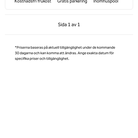
Kostnadsfri frukost
Gratis parkering
Inomhuspool
Föregående sida, 1 av 1
Nästa sida, 1 av 1
Sida
1 av 1
Sida 1 av 1
*Priserna baseras på aktuell tillgänglighet under de kommande
30 dagarna och kan komma att ändras. Ange exakta datum för
specifika priser och tillgänglighet.