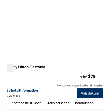
Tru by Hilton Gastonia
Tru by Hilton Gastonia
$79
Från*
Honors-rabatt, ej återbetalningsbar
Visa hotelluppgifter för Tru by Hilton Gastonia
Se hotellinformation
Välj datum
2,21 miles
Kostnadsfri frukost
Gratis parkering
Inomhuspool
1
/
12