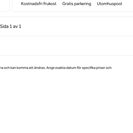
Kostnadsfri frukost
Gratis parkering
Utomhuspool
gående sida, 1 av 1
Nästa sida, 1 av 1
Sida
1 av 1
Sida 1 av 1
na och kan komma att ändras. Ange exakta datum för specifika priser och