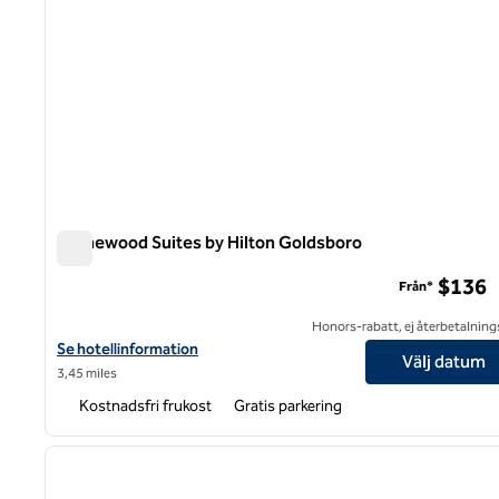
Homewood Suites by Hilton Goldsboro
Homewood Suites by Hilton Goldsboro
$136
Från*
Honors-rabatt, ej återbetalning
Visa hotelluppgifter för Homewood Suites by Hilton Goldsboro
Se hotellinformation
Välj datum
3,45 miles
Kostnadsfri frukost
Gratis parkering
1
föregående bild
1 av 12