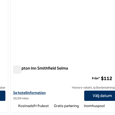
Hampton Inn Smithfield Selma
Hampton Inn Smithfield Selma
$112
Från*
sbar
Honors-rabatt, ej återbetalning
Visa hotelldetaljer för Hampton Inn Smithfield Selma
Se hotellinformation
Välj datum
20,09 miles
Kostnadsfri frukost
Gratis parkering
Inomhuspool
/
12
1