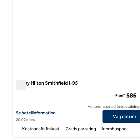
Tru by Hilton Smithfield I-95
Tru by Hilton Smithfield I-95
$86
Från*
Honors-rabatt, ej återbetalning
Visa hotelluppgifter för Tru by Hilton Smithfield I-95
Se hotellinformation
Välj datum
20,07 miles
Kostnadsfri frukost
Gratis parkering
Inomhuspool
1