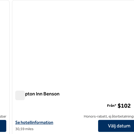
nästa bild
föregående bild
1 av 12
Hampton Inn Benson
Hampton Inn Benson
$102
Från*
sbar
Honors-rabatt, ej återbetalning
Visa hotelldetaljer för Hampton Inn Benson
Se hotellinformation
Välj datum
30,59 miles