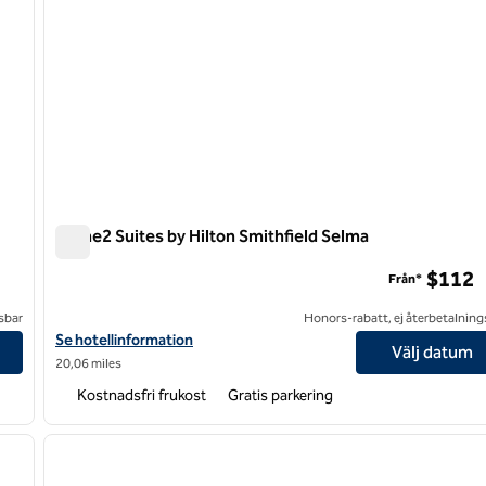
Home2 Suites by Hilton Smithfield Selma
Home2 Suites by Hilton Smithfield Selma
$112
Från*
sbar
Honors-rabatt, ej återbetalning
Visa hotelluppgifter för Home2 Suites by Hilton Smithfield Selma
Se hotellinformation
Välj datum
20,06 miles
Kostnadsfri frukost
Gratis parkering
/
12
1
nästa bild
föregående bild
1 av 12