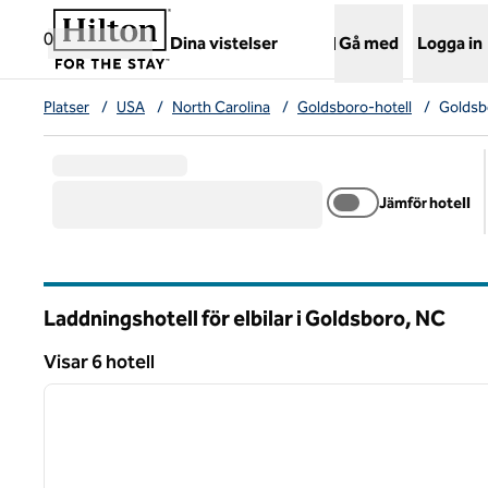
Gå vidare till innehållet
,
öppnar ny flik
0
Dina vistelser
Gå med
Logga in
Platser
/
USA
/
North Carolina
/
Goldsboro-hotell
/
Goldsb
Jämför hotell
Laddningshotell för elbilar i Goldsboro,
NC
North Carolina
Visar 6 hotell
1
Visar 6 hotell
föregående bild
1 av 12