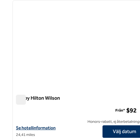
föregående bild
1 av 12
Tru by Hilton Wilson
Tru by Hilton Wilson
$92
Från*
Honors-rabatt, ej återbetalning
Visa hotelluppgifter för Tru by Hilton Wilson
Se hotellinformation
Välj datum
24,41 miles