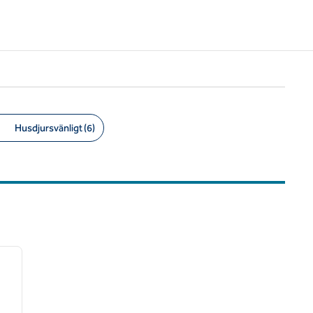
Husdjursvänligt (6)
/
14
nästa bild