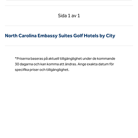
Föregående sida, 1 av 1
Nästa sida, 1 av 1
Sida
1 av 1
Sida 1 av 1
North Carolina Embassy Suites Golf Hotels by City
*Priserna baseras på aktuell tillgänglighet under de kommande
30 dagarna och kan komma att ändras. Ange exakta datum för
specifika priser och tillgänglighet.