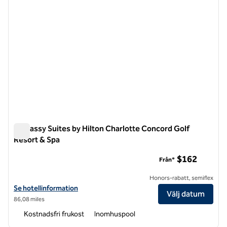
Embassy Suites by Hilton Charlotte Concord Golf
Resort & Spa
Embassy Suites by Hilton Charlotte Concord Golf Resort & S
$162
Från*
Honors-rabatt, semiflex
Visa hotelluppgifter för Embassy Suites by Hilton Charlotte Concord
Se hotellinformation
Välj datum
86,08 miles
Kostnadsfri frukost
Inomhuspool