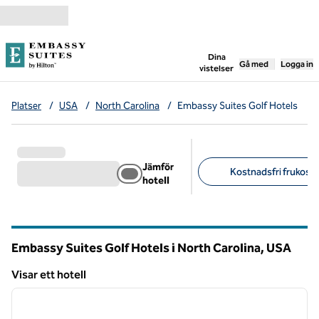
Gå vidare till innehållet
,
öppnar ny flik
Dina
Gå med
Logga in
vistelser
Platser
/
USA
/
North Carolina
/
Embassy Suites Golf Hotels
Jämför
Kostnadsfri frukost (
hotell
Föreslagna filter
Embassy Suites Golf Hotels i North Carolina, USA
Visar ett hotell
1
/
12
Visar ett hotell
föregående bild
nästa b
1 av 12