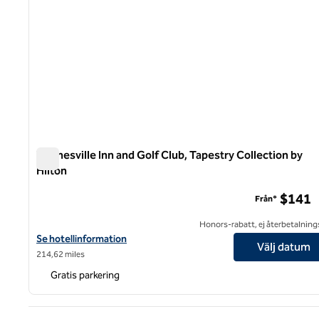
Waynesville Inn and Golf Club, Tapestry Collection by
Hilton
Waynesville Inn and Golf Club, Tapestry Collection by Hilt
$141
Från*
Honors-rabatt, ej återbetalning
Visa hotelluppgifter för Waynesville Inn and Golf Club, Tapestry C
Se hotellinformation
Välj datum
214,62 miles
Gratis parkering