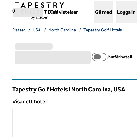
Gå vidare till innehållet
,
öppnar ny flik
0
Dina vistelser
Gå med
Logga in
Platser
/
USA
/
North Carolina
/
Tapestry Golf Hotels
Jämför hotell
Tapestry Golf Hotels i North Carolina, USA
Visar ett hotell
1
Visar ett hotell
föregående bild
1 av 13