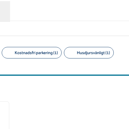
Kostnadsfri parkering (1)
Husdjursvänligt (1)
Föreslagna filter
/
13
nästa bild