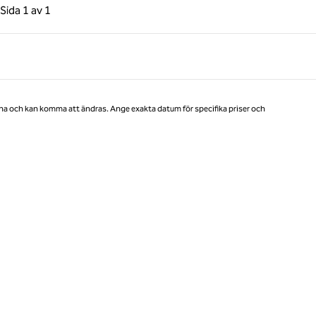
gående sida, 1 av 1
Nästa sida, 1 av 1
Sida
1 av 1
Sida 1 av 1
na och kan komma att ändras. Ange exakta datum för specifika priser och