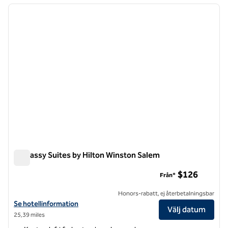
föregående bild
nästa b
1 av 12
Embassy Suites by Hilton Winston Salem
Embassy Suites by Hilton Winston Salem
$126
Från*
Honors-rabatt, ej återbetalningsbar
Visa hotelluppgifter för Embassy Suites by Hilton Winston Salem
Se hotellinformation
Välj datum
25,39 miles