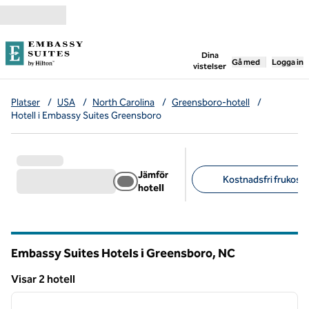
Gå vidare till innehållet
,
öppnar ny flik
Dina
Gå med
Logga in
vistelser
Platser
/
USA
/
North Carolina
/
Greensboro-hotell
/
Hotell i Embassy Suites Greensboro
Jämför
Kostnadsfri frukost (
hotell
Föreslagna filter
Embassy Suites Hotels i Greensboro,
NC
North Carolina
Visar 2 hotell
1
/
12
Visar 2 hotell
föregående bild
nästa b
1 av 12