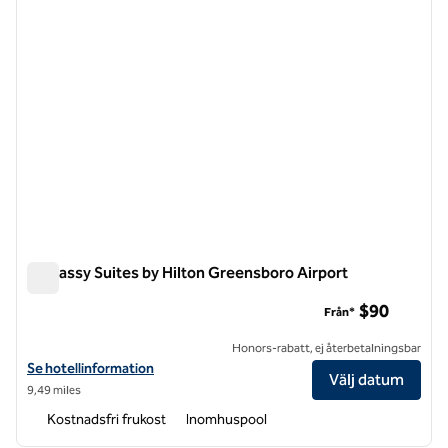
Embassy Suites by Hilton Greensboro Airport
Embassy Suites by Hilton Greensboro Airport
$90
Från*
Honors-rabatt, ej återbetalningsbar
Visa hotelluppgifter för Embassy Suites by Hilton Greensboro Airpor
Se hotellinformation
Välj datum
9,49 miles
Kostnadsfri frukost
Inomhuspool
1
/
12