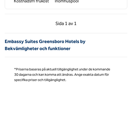
Kostnadsfri frukost
Inomhuspool
Föregående sida, 1 av 1
Nästa sida, 1 av 1
Sida
1 av 1
Sida 1 av 1
Embassy Suites Greensboro Hotels by
Bekvämligheter och funktioner
*Priserna baseras på aktuell tillgänglighet under de kommande
30 dagarna och kan komma att ändras. Ange exakta datum för
specifika priser och tillgänglighet.