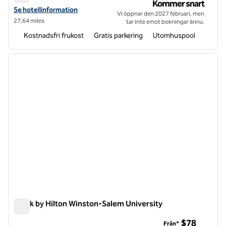
Home2 Suites by Hilton Mebane
Kommer snart
Visa hotelluppgifter för Home2 Suites by Hilton Mebane
Se hotellinformation
Vi öppnar den 2027 februari, men
27,64 miles
tar inte emot bokningar ännu.
Kostnadsfri frukost
Gratis parkering
Utomhuspool
1
/
12
föregående bild
nästa b
1 av 12
Spark by Hilton Winston-Salem University
Spark by Hilton Winston-Salem University
$78
Från*