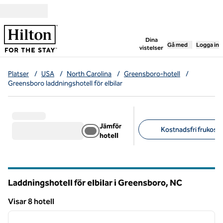
Gå vidare till innehållet
,
öppnar ny flik
Dina
Gå med
Logga in
vistelser
Platser
/
USA
/
North Carolina
/
Greensboro-hotell
/
Greensboro laddningshotell för elbilar
Jämför
Kostnadsfri frukost (
hotell
Föreslagna filter
Laddningshotell för elbilar i Greensboro,
NC
North Carolina
Visar 8 hotell
1
/
12
Visar 8 hotell
föregående bild
nästa b
1 av 12