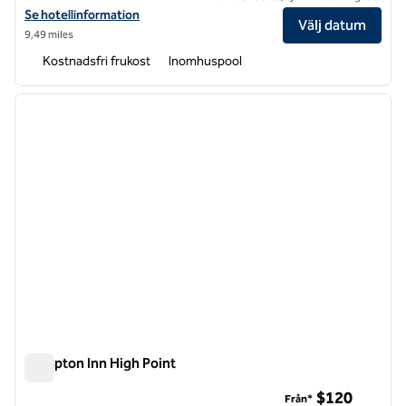
Visa hotelluppgifter för Embassy Suites by Hilton Greensboro Airpor
Se hotellinformation
Välj datum
9,49 miles
Kostnadsfri frukost
Inomhuspool
1
/
12
föregående bild
nästa b
1 av 12
Hampton Inn High Point
Hampton Inn High Point
$120
Från*