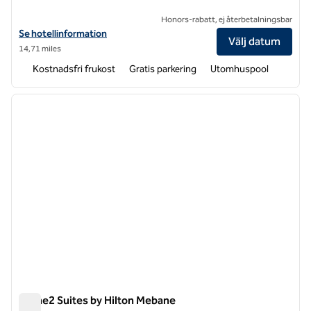
Honors-rabatt, ej återbetalningsbar
Visa hotelldetaljer för Hampton Inn High Point
Se hotellinformation
Välj datum
14,71 miles
Kostnadsfri frukost
Gratis parkering
Utomhuspool
1
/
11
föregående bild
nästa b
1 av 11
Home2 Suites by Hilton Mebane