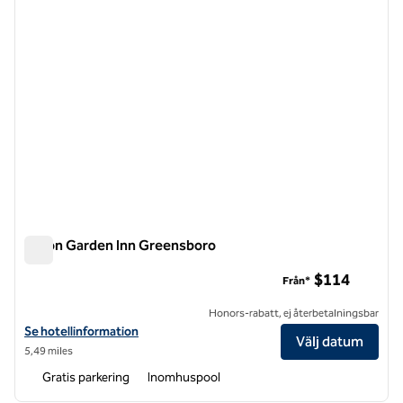
Hilton Garden Inn Greensboro
Hilton Garden Inn Greensboro
$114
Från*
Honors-rabatt, ej återbetalningsbar
Visa hotelluppgifter för Hilton Garden Inn Greensboro
Se hotellinformation
Välj datum
5,49 miles
Gratis parkering
Inomhuspool
1
/
12