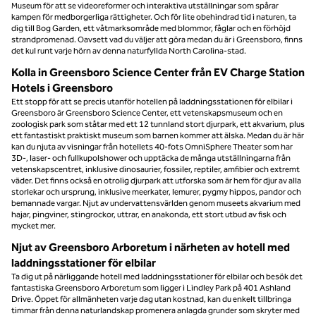
Museum för att se videoreformer och interaktiva utställningar som spårar
kampen för medborgerliga rättigheter. Och för lite obehindrad tid i naturen, ta
dig till Bog Garden, ett våtmarksområde med blommor, fåglar och en förhöjd
strandpromenad. Oavsett vad du väljer att göra medan du är i Greensboro, finns
det kul runt varje hörn av denna naturfyllda North Carolina-stad.
Kolla in Greensboro Science Center från EV Charge Station
Hotels i Greensboro
Ett stopp för att se precis utanför hotellen på laddningsstationen för elbilar i
Greensboro är Greensboro Science Center, ett vetenskapsmuseum och en
zoologisk park som ståtar med ett 12 tunnland stort djurpark, ett akvarium, plus
ett fantastiskt praktiskt museum som barnen kommer att älska. Medan du är här
kan du njuta av visningar från hotellets 40-fots OmniSphere Theater som har
3D-, laser- och fullkupolshower och upptäcka de många utställningarna från
vetenskapscentret, inklusive dinosaurier, fossiler, reptiler, amfibier och extremt
väder. Det finns också en otrolig djurpark att utforska som är hem för djur av alla
storlekar och ursprung, inklusive meerkater, lemurer, pygmy hippos, pandor och
bemannade vargar. Njut av undervattensvärlden genom museets akvarium med
hajar, pingviner, stingrockor, uttrar, en anakonda, ett stort utbud av fisk och
mycket mer.
Njut av Greensboro Arboretum i närheten av hotell med
laddningsstationer för elbilar
Ta dig ut på närliggande hotell med laddningsstationer för elbilar och besök det
fantastiska Greensboro Arboretum som ligger i Lindley Park på 401 Ashland
Drive. Öppet för allmänheten varje dag utan kostnad, kan du enkelt tillbringa
timmar från denna naturlandskap promenera anlagda grunder som skryter med