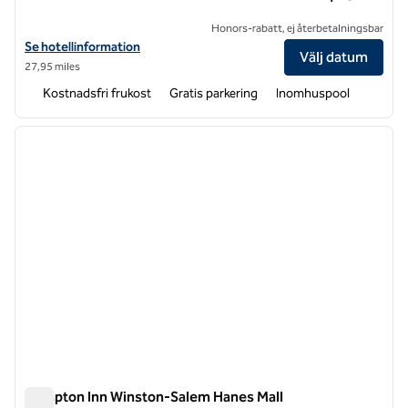
Honors-rabatt, ej återbetalningsbar
Visa hotelluppgifter för Spark by Hilton Winston-Salem University
Se hotellinformation
Välj datum
27,95 miles
Kostnadsfri frukost
Gratis parkering
Inomhuspool
1
/
12
föregående bild
nästa b
1 av 12
Hampton Inn Winston-Salem Hanes Mall