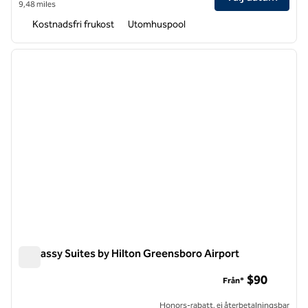
9,48 miles
Kostnadsfri frukost
Utomhuspool
1
/
12
föregående bild
nästa b
1 av 12
Embassy Suites by Hilton Greensboro Airport
Embassy Suites by Hilton Greensboro Airport
$90
Från*
Honors-rabatt, ej återbetalningsbar