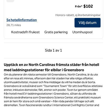
Hampton Inn Winston-Salem Hanes Mall
$102
Från*
Honors-rabatt, ej återbetalningsbar
Visa hotelldetaljer för Hampton Inn Winston-Salem Hanes Mall
Se hotellinformation
Välj datum
28,71 miles
Kostnadsfri frukost
Gratis parkering
Utomhuspool
Föregående sida, 1 av 1
Nästa sida, 1 av 1
Sida
1 av 1
Sida 1 av 1
Upptäck en av North Carolinas främsta städer från hotell
med laddningsstationer för elbilar i Greensboro
Om du planerar din nästa semester till Greensboro, North Carolina, är du ute
efter en resa att minnas, eftersom den här staden har alla roliga utflykter,
utomhusaktiviteter, museer och fina middagar du vill ha medan du är borta.
Greensboro är också känd som "Tournament Town" för sitt överflöd av atletiska
arenor, inklusive domstolar, fält, arenor och pooler. Ta en tur genom området
från hotell med EV-laddningsstationer i Greensboro, så kan du utforska de
främsta sevärdheterna som Greensboro Science Center, ett praktiskt museum
som är hem för stora och små varelser – från röda pandor till hajar och allt
däremellan. Ta en fascinerande rundtur i International Civil Rights Center and