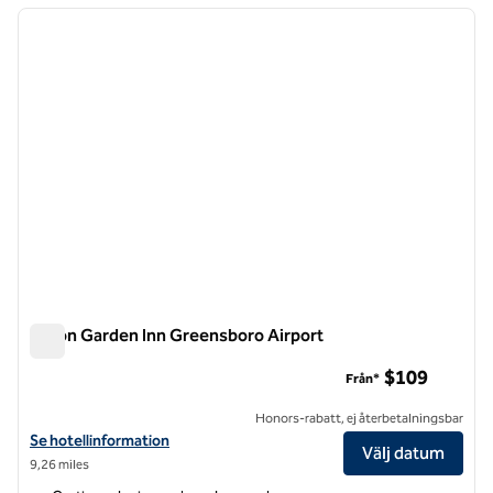
föregående bild
nästa b
1 av 12
Hilton Garden Inn Greensboro Airport
Hilton Garden Inn Greensboro Airport
$109
Från*
Honors-rabatt, ej återbetalningsbar
Visa hotelluppgifter för Hilton Garden Inn Greensboro Airport
Se hotellinformation
Välj datum
9,26 miles