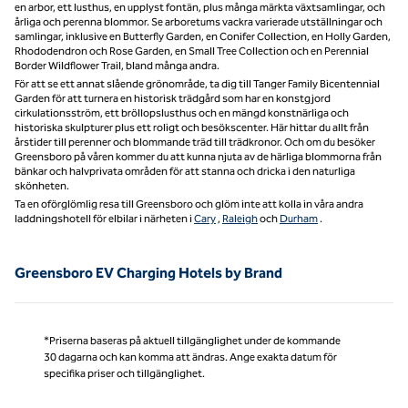
en arbor, ett lusthus, en upplyst fontän, plus många märkta växtsamlingar, och
årliga och perenna blommor. Se arboretums vackra varierade utställningar och
samlingar, inklusive en Butterfly Garden, en Conifer Collection, en Holly Garden,
Rhododendron och Rose Garden, en Small Tree Collection och en Perennial
Border Wildflower Trail, bland många andra.
För att se ett annat slående grönområde, ta dig till Tanger Family Bicentennial
Garden för att turnera en historisk trädgård som har en konstgjord
cirkulationsström, ett bröllopslusthus och en mängd konstnärliga och
historiska skulpturer plus ett roligt och besökscenter. Här hittar du allt från
årstider till perenner och blommande träd till trädkronor. Och om du besöker
Greensboro på våren kommer du att kunna njuta av de härliga blommorna från
bänkar och halvprivata områden för att stanna och dricka i den naturliga
skönheten.
Ta en oförglömlig resa till Greensboro och glöm inte att kolla in våra andra
laddningshotell för elbilar i närheten i
Cary
,
Raleigh
och
Durham
.
Greensboro EV Charging Hotels by Brand
*Priserna baseras på aktuell tillgänglighet under de kommande
30 dagarna och kan komma att ändras. Ange exakta datum för
specifika priser och tillgänglighet.