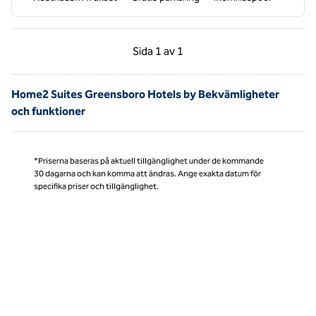
Föregående sida, 1 av 1
Nästa sida, 1 av 1
Sida
1 av 1
Sida 1 av 1
Home2 Suites Greensboro Hotels by Bekvämligheter
och funktioner
*Priserna baseras på aktuell tillgänglighet under de kommande
30 dagarna och kan komma att ändras. Ange exakta datum för
specifika priser och tillgänglighet.