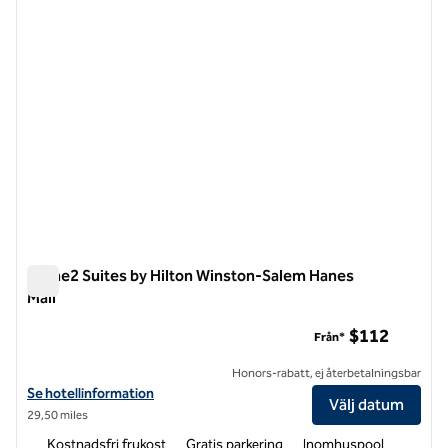
Home2 Suites by Hilton Winston-Salem Hanes
Mall
Home2 Suites by Hilton Winston-Salem Hanes Mall
$112
Från*
Honors-rabatt, ej återbetalningsbar
Visa hotelluppgifter för Home2 Suites by Hilton Winston-Salem Hane
Se hotellinformation
Välj datum
29,50 miles
Kostnadsfri frukost
Gratis parkering
Inomhuspool