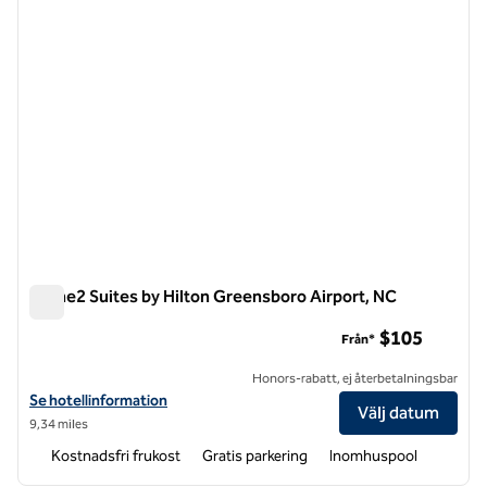
Home2 Suites by Hilton Greensboro Airport, NC
Home2 Suites by Hilton Greensboro Airport, NC
$105
Från*
Honors-rabatt, ej återbetalningsbar
Visa hotelluppgifter för Home2 Suites by Hilton Greensboro Airport,
Se hotellinformation
Välj datum
9,34 miles
Kostnadsfri frukost
Gratis parkering
Inomhuspool
1
/
11