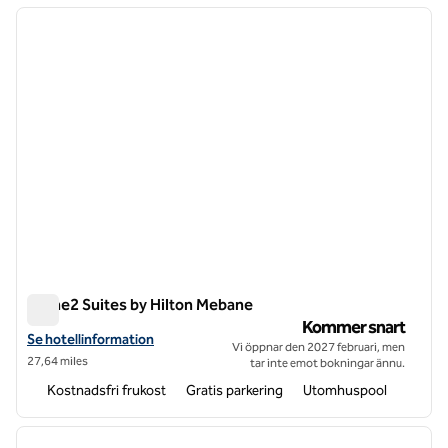
föregående bild
nästa b
1 av 11
Home2 Suites by Hilton Mebane
Home2 Suites by Hilton Mebane
Kommer snart
Visa hotelluppgifter för Home2 Suites by Hilton Mebane
Se hotellinformation
Vi öppnar den 2027 februari, men
27,64 miles
tar inte emot bokningar ännu.
Kostnadsfri frukost
Gratis parkering
Utomhuspool
1
/
12
föregående bild
nästa b
1 av 12