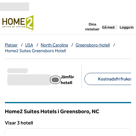
Gå vidare till innehållet
,
öppnar ny flik
Dina
Gå med
Logga in
vistelser
Platser
/
USA
/
North Carolina
/
Greensboro-hotell
/
Home2 Suites Greensboro Hotell
Jämför
Kostnadsfri frukost (
hotell
Föreslagna filter
Home2 Suites Hotels i Greensboro,
NC
North Carolina
Visar 3 hotell
1
/
12
Visar 3 hotell
föregående bild
nästa b
1 av 12