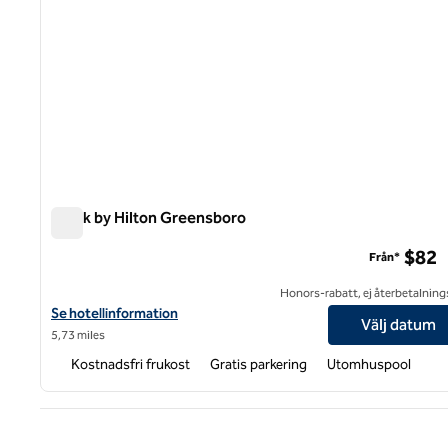
Spark by Hilton Greensboro
Spark by Hilton Greensboro
$82
Från*
Honors-rabatt, ej återbetalning
Visa hotelluppgifter för Spark by Hilton Greensboro
Se hotellinformation
Välj datum
5,73 miles
Kostnadsfri frukost
Gratis parkering
Utomhuspool
Före