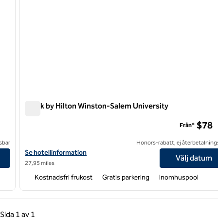
Spark by Hilton Winston-Salem University
Spark by Hilton Winston-Salem University
$78
Från*
sbar
Honors-rabatt, ej återbetalning
Visa hotelluppgifter för Spark by Hilton Winston-Salem Universit
Se hotellinformation
Välj datum
27,95 miles
Kostnadsfri frukost
Gratis parkering
Inomhuspool
gående sida, 1 av 1
Nästa sida, 1 av 1
Sida
1 av 1