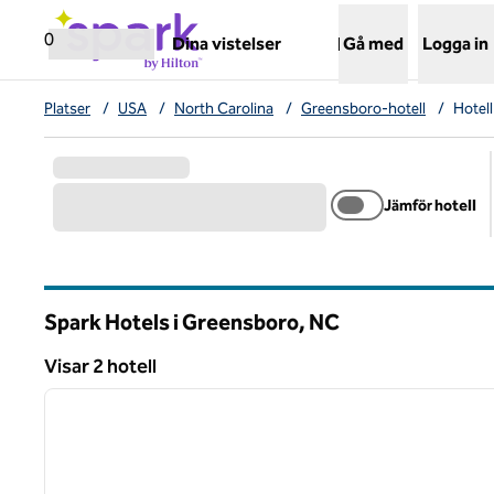
Gå vidare till innehållet
,
öppnar ny flik
0
Dina vistelser
Gå med
Logga in
Platser
/
USA
/
North Carolina
/
Greensboro-hotell
/
Hotel
Jämför hotell
Spark Hotels i Greensboro,
NC
North Carolina
Visar 2 hotell
1
Visar 2 hotell
föregående bild
1 av 12