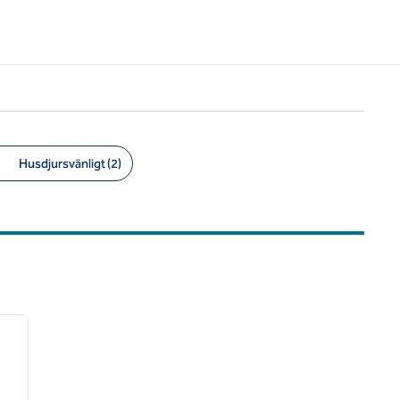
Husdjursvänligt (2)
/
12
nästa bild