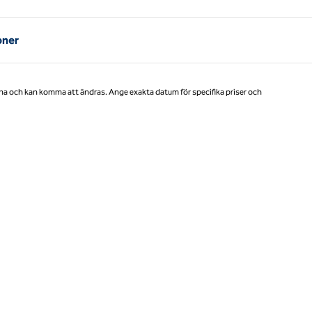
Sida 1 av 1
oner
na och kan komma att ändras. Ange exakta datum för specifika priser och