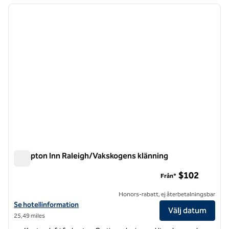
föregående bild
nästa b
1 av 12
Hampton Inn Raleigh/Vakskogens klänning
Hampton Inn Raleigh/Vakskogens klänning
$102
Från*
Honors-rabatt, ej återbetalningsbar
Visa hotelldetaljer för Hampton Inn Raleigh/Town of Wake Forest
Se hotellinformation
Välj datum
25,49 miles