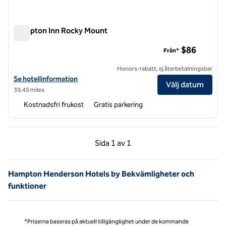
Hampton Inn Rocky Mount
Hampton Inn Rocky Mount
$86
Från*
Honors-rabatt, ej återbetalningsbar
Visa hotelldetaljer för Hampton Inn Rocky Mount
Se hotellinformation
Välj datum
39,45 miles
Kostnadsfri frukost
Gratis parkering
Föregående sida, 1 av 1
Nästa sida, 1 av 1
Sida
1 av 1
Sida 1 av 1
Hampton Henderson Hotels by Bekvämligheter och
funktioner
*Priserna baseras på aktuell tillgänglighet under de kommande