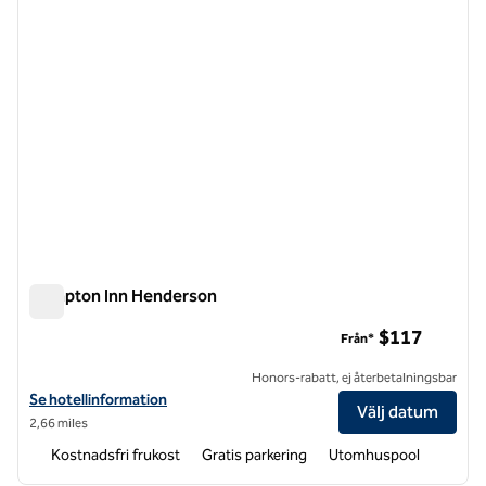
Hampton Inn Henderson
Hampton Inn Henderson
$117
Från*
Honors-rabatt, ej återbetalningsbar
Visa hotelldetaljer för Hampton Inn Henderson
Se hotellinformation
Välj datum
2,66 miles
Kostnadsfri frukost
Gratis parkering
Utomhuspool
1
/
12