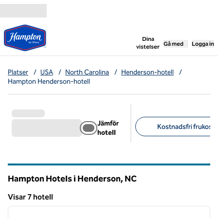
Gå vidare till innehållet
,
öppnar ny flik
Dina
Gå med
Logga in
vistelser
Platser
/
USA
/
North Carolina
/
Henderson-hotell
/
Hampton Henderson-hotell
Jämför
Kostnadsfri frukost (
hotell
Föreslagna filter
Hampton Hotels i Henderson,
NC
North Carolina
Visar 7 hotell
1
/
7
Visar 7 hotell
föregående bild
nästa b
1 av 7