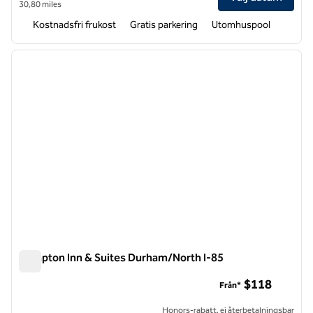
30,80 miles
Kostnadsfri frukost
Gratis parkering
Utomhuspool
1
/
12
föregående bild
nästa b
1 av 12
Hampton Inn & Suites Durham/North I-85
Hampton Inn & Suites Durham/North I-85
$118
Från*
Honors-rabatt, ej återbetalningsbar