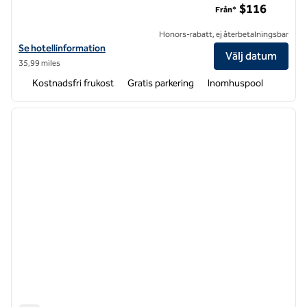
$116
Från*
Honors-rabatt, ej återbetalningsbar
Visa hotelluppgifter för Hampton Inn & Suites Raleigh-Durham Airpo
Se hotellinformation
Välj datum
35,99 miles
Kostnadsfri frukost
Gratis parkering
Inomhuspool
1
/
12
föregående bild
nästa b
1 av 12