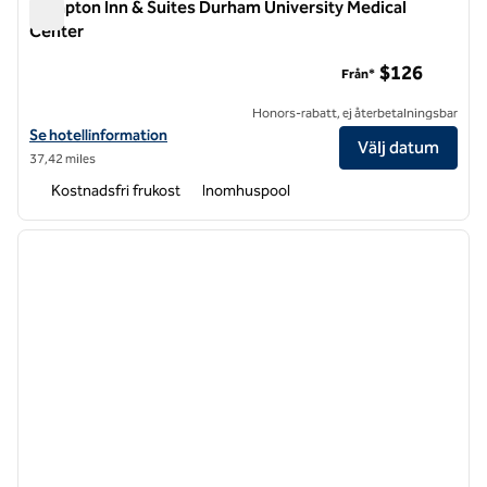
Hampton Inn & Suites Durham University Medical
Center
Hampton Inn & Suites Durham University Medical Center
$126
Från*
Honors-rabatt, ej återbetalningsbar
Visa hotelluppgifter för Hampton Inn & Suites Durham University Me
Se hotellinformation
Välj datum
37,42 miles
Kostnadsfri frukost
Inomhuspool
1
/
12
föregående bild
nästa b
1 av 12