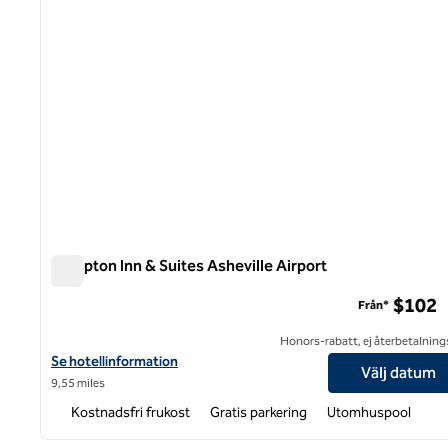
Hampton Inn & Suites Asheville Airport
Hampton Inn & Suites Asheville Airport
$102
Från*
Honors-rabatt, ej återbetalning
Visa hotelluppgifter för Hampton Inn & Suites Asheville Airport
Se hotellinformation
Välj datum
9,55 miles
Kostnadsfri frukost
Gratis parkering
Utomhuspool
1