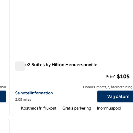
Home2 Suites by Hilton Hendersonville
Home2 Suites by Hilton Hendersonville
$105
Från*
sbar
Honors-rabatt, ej återbetalning
Visa hotelluppgifter för Home2 Suites by Hilton Hendersonville
Se hotellinformation
Välj datum
2,09 miles
Kostnadsfri frukost
Gratis parkering
Inomhuspool
/
12
1
nästa bild
föregående bild
1 av 12