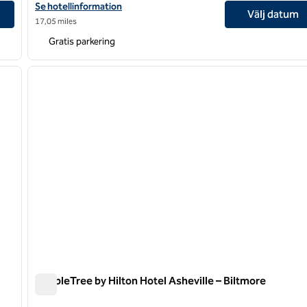
 Area
Visa hotelluppgifter för Hilton Garden Inn Asheville South
Se hotellinformation
Välj datum
17,05 miles
Gratis parkering
/
12
1
nästa bild
föregående bild
1 av 12
DoubleTree by Hilton Hotel Asheville – Biltmore
DoubleTree by Hilton Hotel Asheville – Biltmore