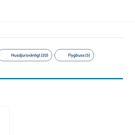
Husdjursvänligt (20)
Flygbuss (5)
/
12
nästa bild