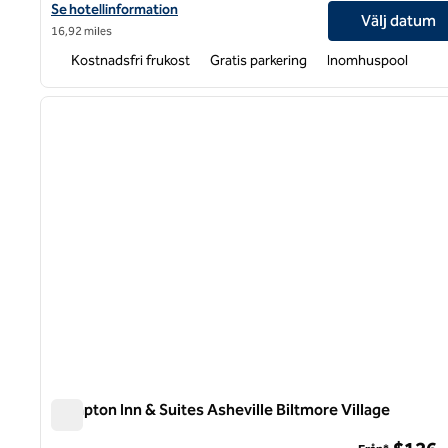
Visa hotelluppgifter för Hampton Inn & Suites Asheville Biltmore
Se hotellinformation
Välj datum
16,92 miles
Kostnadsfri frukost
Gratis parkering
Inomhuspool
1
föregående bild
1 av 12
Hampton Inn & Suites Asheville Biltmore Village
Hampton Inn & Suites Asheville Biltmore Village