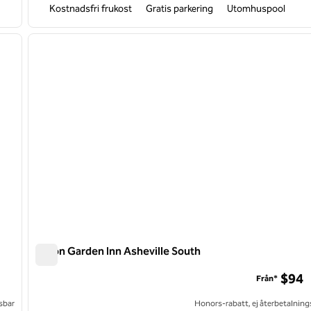
Kostnadsfri frukost
Gratis parkering
Utomhuspool
/
12
1
nästa bild
föregående bild
1 av 12
Hilton Garden Inn Asheville South
Hilton Garden Inn Asheville South
$94
Från*
sbar
Honors-rabatt, ej återbetalning