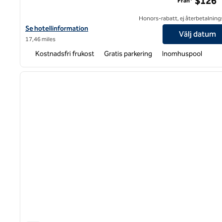
$126
Från*
Honors-rabatt, ej återbetalning
Visa hotelluppgifter för Hampton Inn & Suites Asheville Biltmore 
Se hotellinformation
Välj datum
17,46 miles
Kostnadsfri frukost
Gratis parkering
Inomhuspool
1
föregående bild
1 av 12