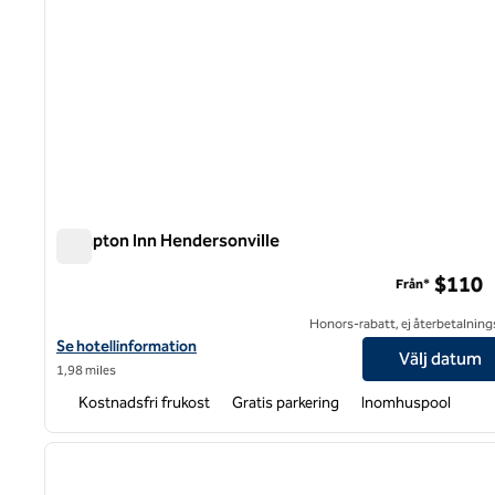
Hampton Inn Hendersonville
Hampton Inn Hendersonville
$110
Från*
Honors-rabatt, ej återbetalning
Visa hotelldetaljer för Hampton Inn Hendersonville
Se hotellinformation
Välj datum
1,98 miles
Kostnadsfri frukost
Gratis parkering
Inomhuspool
1
föregående bild
1 av 12