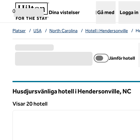
Gå vidare till innehållet
,
öppnar ny flik
0
Dina vistelser
Gå med
Logga in
Platser
/
USA
/
North Carolina
/
Hotell i Hendersonville
/
He
Jämför hotell
Husdjursvänliga hotell i Hendersonville,
NC
North Carolina
Visar 20 hotell
1
Visar 20 hotell
föregående bild
1 av 12