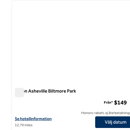
föregående bild
1 av 12
Hilton Asheville Biltmore Park
Hilton Asheville Biltmore Park
$149
Från*
Honors-rabatt, ej återbetalning
Visa hotelluppgifter för Hilton Asheville Biltmore Park
Se hotellinformation
Välj datum
12,79 miles