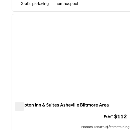
Gratis parkering
Inomhuspool
1
föregående bild
1 av 12
Hampton Inn & Suites Asheville Biltmore Area
Hampton Inn & Suites Asheville Biltmore Area
$112
Från*
Honors-rabatt, ej återbetalning