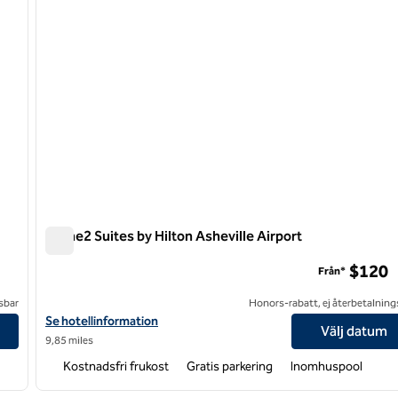
Home2 Suites by Hilton Asheville Airport
Home2 Suites by Hilton Asheville Airport
$120
Från*
sbar
Honors-rabatt, ej återbetalning
Visa hotelluppgifter för Home2 Suites by Hilton Asheville Airport
Se hotellinformation
Välj datum
9,85 miles
Kostnadsfri frukost
Gratis parkering
Inomhuspool
/
12
1