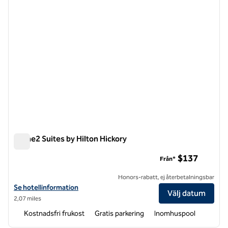
Home2 Suites by Hilton Hickory
Home2 Suites by Hilton Hickory
$137
Från*
Honors-rabatt, ej återbetalningsbar
Visa hotelluppgifter för Home2 Suites by Hilton Hickory
Se hotellinformation
Välj datum
2,07 miles
Kostnadsfri frukost
Gratis parkering
Inomhuspool
1
/
12