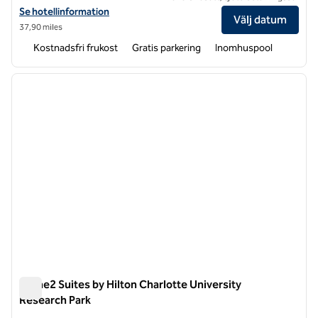
Visa hotelluppgifter för Home2 Suites by Hilton Charlotte Northlake
Se hotellinformation
Välj datum
37,90 miles
Kostnadsfri frukost
Gratis parkering
Inomhuspool
1
/
12
föregående bild
nästa b
1 av 12
Home2 Suites by Hilton Charlotte University
Research Park
Home2 Suites by Hilton Charlotte University Research Park