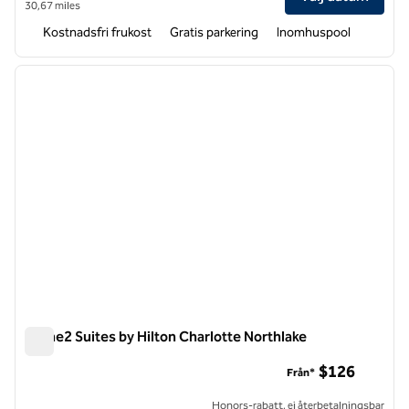
30,67 miles
Kostnadsfri frukost
Gratis parkering
Inomhuspool
1
/
12
föregående bild
nästa b
1 av 12
Home2 Suites by Hilton Charlotte Northlake
Home2 Suites by Hilton Charlotte Northlake
$126
Från*
Honors-rabatt, ej återbetalningsbar