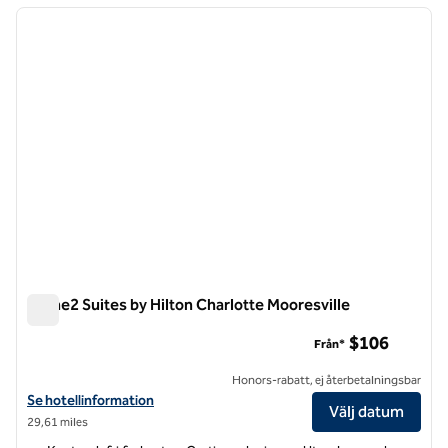
föregående bild
nästa b
1 av 12
Home2 Suites by Hilton Charlotte Mooresville
Home2 Suites by Hilton Charlotte Mooresville
$106
Från*
Honors-rabatt, ej återbetalningsbar
Visa hotelluppgifter för Home2 Suites by Hilton Charlotte Mooresvill
Se hotellinformation
Välj datum
29,61 miles