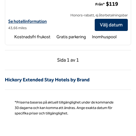
$119
Från*
Honors-rabatt, ej återbetalningsbar
Visa hotelluppgifter för Home2 Suites by Hilton Charlotte University
Se hotellinformation
Välj datum
43,66 miles
Kostnadsfri frukost
Gratis parkering
Inomhuspool
Föregående sida, 1 av 1
Nästa sida, 1 av 1
Sida
1 av 1
Sida 1 av 1
Hickory Extended Stay Hotels by Brand
*Priserna baseras på aktuell tillgänglighet under de kommande
30 dagarna och kan komma att ändras. Ange exakta datum för
specifika priser och tillgänglighet.