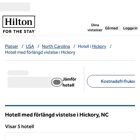
Gå vidare till innehållet
,
öppnar ny flik
Dina
Gå med
Logga in
vistelser
Platser
/
USA
/
North Carolina
/
Hotell i
Hickory
/
Hotell med förlängd vistelse i Hickory
Jämför
Kostnadsfri frukost (
hotell
Föreslagna filter
Hotell med förlängd vistelse i Hickory,
NC
North Carolina
Visar 5 hotell
1
/
12
Visar 5 hotell
föregående bild
nästa b
1 av 12