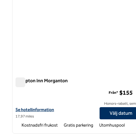
Hampton Inn Morganton
Hampton Inn Morganton
$155
Från*
Honors-rabatt, semi
Visa hotelldetaljer för Hampton Inn Morganton
Se hotellinformation
Välj datum
17,97 miles
Kostnadsfri frukost
Gratis parkering
Utomhuspool
1