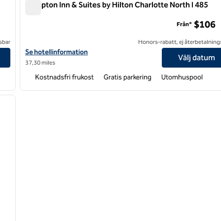
Hampton Inn & Suites by Hilton Charlotte North I 485
Hampton Inn & Suites by Hilton Charlotte North I 485
$106
Från*
sbar
Honors-rabatt, ej återbetalning
Visa hotelluppgifter för Hampton Inn & Suites by Hilton Charlotte
Se hotellinformation
Välj datum
37,30 miles
Kostnadsfri frukost
Gratis parkering
Utomhuspool
/
12
nästa bild