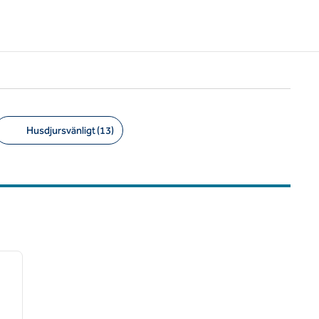
Husdjursvänligt (13)
/
12
nästa bild