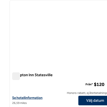
föregående bild
1 av 12
Hampton Inn Statesville
Hampton Inn Statesville
$120
Från*
Honors-rabatt, ej återbetalning
Visa hotelluppgifter för Hampton Inn Statesville
Se hotellinformation
Välj datum
26,59 miles