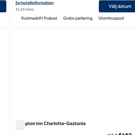
Visa hotelldetaljer för Hampton Inn Charlotte-North/Lake Norm
Se hotellinformation
Välj datum
31,03 miles
Kostnadsfri frukost
Gratis parkering
Utomhuspool
/
12
1
nästa bild
föregående bild
1 av 12
Hampton Inn Charlotte-Gastonia
Hampton Inn Charlotte-Gastonia