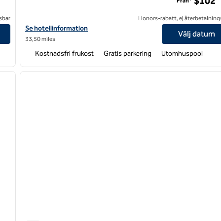
$102
Från*
sbar
Honors-rabatt, ej återbetalning
Visa hotelldetaljer för Hampton Inn Charlotte-Gastonia
Se hotellinformation
Välj datum
33,50 miles
Kostnadsfri frukost
Gratis parkering
Utomhuspool
/
12
1
nästa bild
föregående bild
1 av 12