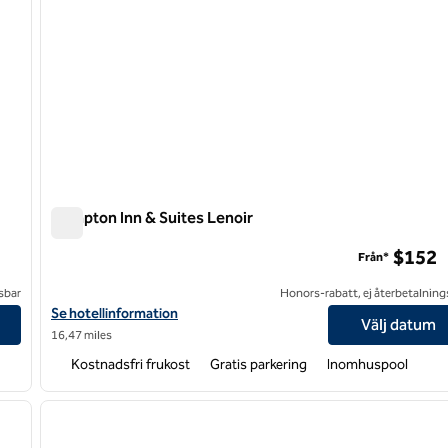
Hampton Inn & Suites Lenoir
Hampton Inn & Suites Lenoir
$152
Från*
sbar
Honors-rabatt, ej återbetalning
Visa hotelluppgifter för Hampton Inn & Suites Lenoir
Se hotellinformation
Välj datum
16,47 miles
Kostnadsfri frukost
Gratis parkering
Inomhuspool
/
12
1
nästa bild
föregående bild
1 av 12