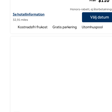
$110
Från*
Honors-rabatt, ej återbetalning
Visa hotelldetaljer för Hampton Inn & Suites Shelby
Se hotellinformation
Välj datum
32,91 miles
Kostnadsfri frukost
Gratis parkering
Utomhuspool
1
föregående bild
1 av 12