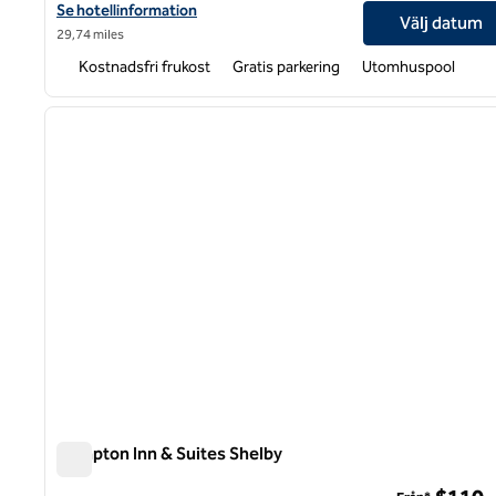
Visa hotelldetaljer för Hampton Inn Wilkesboro
Se hotellinformation
Välj datum
29,74 miles
Kostnadsfri frukost
Gratis parkering
Utomhuspool
1
föregående bild
1 av 12
Hampton Inn & Suites Shelby
Hampton Inn & Suites Shelby