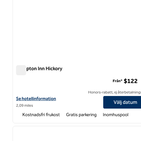
Hampton Inn Hickory
Hampton Inn Hickory
$122
Från*
Honors-rabatt, ej återbetalning
Visa hotelldetaljer för Hampton Inn Hickory
Se hotellinformation
Välj datum
2,09 miles
Kostnadsfri frukost
Gratis parkering
Inomhuspool
1
föregående bild
1 av 12