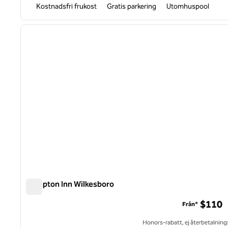
Kostnadsfri frukost
Gratis parkering
Utomhuspool
1
föregående bild
1 av 12
Hampton Inn Wilkesboro
Hampton Inn Wilkesboro
$110
Från*
Honors-rabatt, ej återbetalning