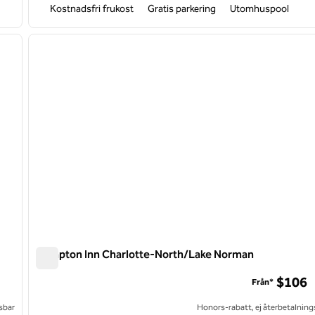
Kostnadsfri frukost
Gratis parkering
Utomhuspool
/
12
1
nästa bild
föregående bild
1 av 12
Hampton Inn Charlotte-North/Lake Norman
Hampton Inn Charlotte-North/Lake Norman
$106
Från*
sbar
Honors-rabatt, ej återbetalning