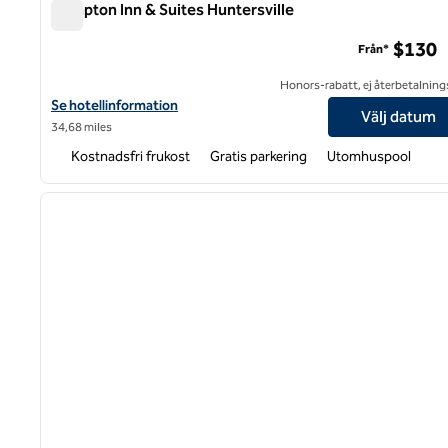
Hampton Inn & Suites Huntersville
Hampton Inn & Suites Huntersville
$130
Från*
Honors-rabatt, ej återbetalning
Visa hotelluppgifter för Hampton Inn & Suites Huntersville
Se hotellinformation
Välj datum
34,68 miles
Kostnadsfri frukost
Gratis parkering
Utomhuspool
1
föregående bild
1 av 12