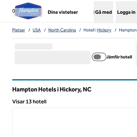
Gå vidare till innehållet
,
öppnar ny flik
0
Dina vistelser
Gå med
Logga in
Platser
/
USA
/
North Carolina
/
Hotell i
Hickory
/
Hampton 
Jämför hotell
Hampton Hotels i Hickory,
NC
North Carolina
Visar 13 hotell
1
Visar 13 hotell
föregående bild
1 av 12