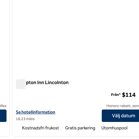
Hampton Inn Lincolnton
Hampton Inn Lincolnton
$114
Från*
flex
Honors-rabatt, semi
Visa hotelldetaljer för Hampton Inn Lincolnton
Se hotellinformation
Välj datum
18,23 miles
Kostnadsfri frukost
Gratis parkering
Utomhuspool
/
12
1