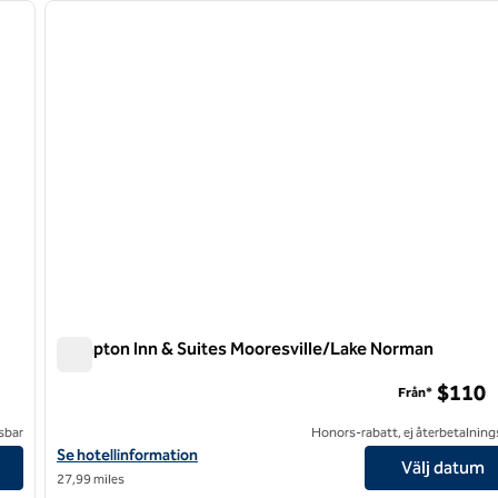
nästa bild
föregående bild
1 av 12
Hampton Inn & Suites Mooresville/Lake Norman
Hampton Inn & Suites Mooresville/Lake Norman
$110
Från*
sbar
Honors-rabatt, ej återbetalning
Visa hotelldetaljer för Hampton Inn & Suites Mooresville/Lake N
Se hotellinformation
Välj datum
27,99 miles