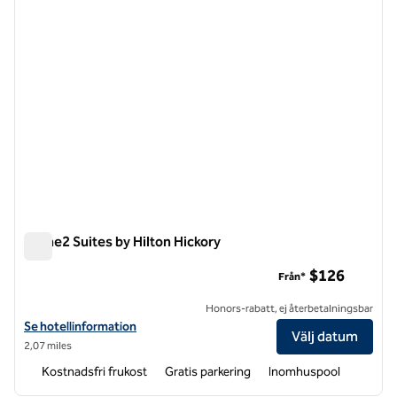
Home2 Suites by Hilton Hickory
Home2 Suites by Hilton Hickory
$126
Från*
Honors-rabatt, ej återbetalningsbar
Visa hotelluppgifter för Home2 Suites by Hilton Hickory
Se hotellinformation
Välj datum
2,07 miles
Kostnadsfri frukost
Gratis parkering
Inomhuspool
1
/
12