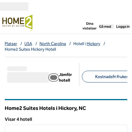
Gå vidare till innehållet
,
öppnar ny flik
Dina
Gå med
Logga in
vistelser
Platser
/
USA
/
North Carolina
/
Hotell i
Hickory
/
Home2 Suites Hickory Hotell
Jämför
Kostnadsfri frukost (
hotell
Föreslagna filter
Home2 Suites Hotels i Hickory,
NC
North Carolina
Visar 4 hotell
1
/
12
Visar 4 hotell
föregående bild
nästa b
1 av 12