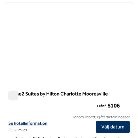
föregående bild
nästa b
1 av 12
Home2 Suites by Hilton Charlotte Mooresville
Home2 Suites by Hilton Charlotte Mooresville
$106
Från*
Honors-rabatt, ej återbetalningsbar
Visa hotelluppgifter för Home2 Suites by Hilton Charlotte Mooresvill
Se hotellinformation
Välj datum
29,61 miles