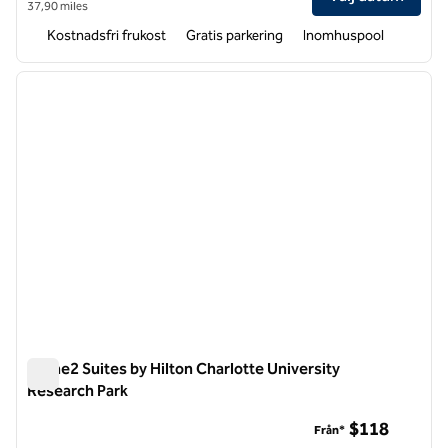
37,90 miles
Kostnadsfri frukost
Gratis parkering
Inomhuspool
1
/
12
föregående bild
nästa b
1 av 12
Home2 Suites by Hilton Charlotte University
Research Park
Home2 Suites by Hilton Charlotte University Research Park
$118
Från*