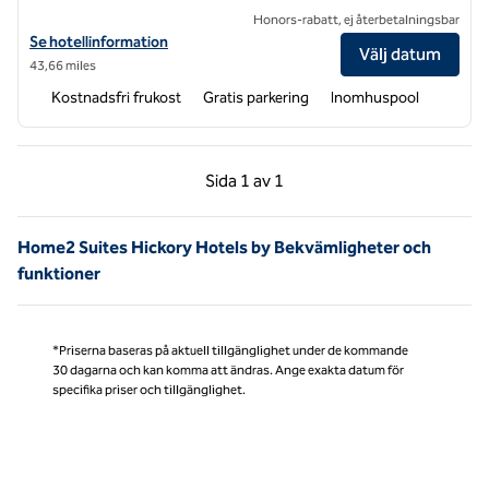
Honors-rabatt, ej återbetalningsbar
Visa hotelluppgifter för Home2 Suites by Hilton Charlotte University
Se hotellinformation
Välj datum
43,66 miles
Kostnadsfri frukost
Gratis parkering
Inomhuspool
Föregående sida, 1 av 1
Nästa sida, 1 av 1
Sida
1 av 1
Sida 1 av 1
Home2 Suites Hickory Hotels by Bekvämligheter och
funktioner
*Priserna baseras på aktuell tillgänglighet under de kommande
30 dagarna och kan komma att ändras. Ange exakta datum för
specifika priser och tillgänglighet.