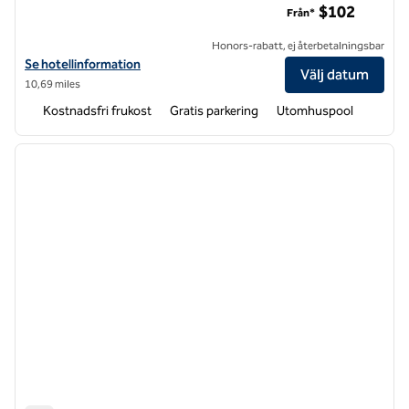
$102
Från*
Honors-rabatt, ej återbetalningsbar
Visa hotelluppgifter för Hampton Inn & Suites Raleigh Cary Lenovo 
Se hotellinformation
Välj datum
10,69 miles
Kostnadsfri frukost
Gratis parkering
Utomhuspool
1
/
12
föregående bild
nästa b
1 av 12