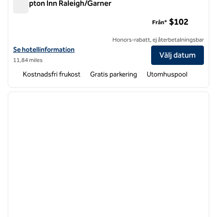
Hampton Inn Raleigh/Garner
Hampton Inn Raleigh/Garner
$102
Från*
Honors-rabatt, ej återbetalningsbar
Visa hotelldetaljer för Hampton Inn Raleigh/Garner
Se hotellinformation
Välj datum
11,84 miles
Kostnadsfri frukost
Gratis parkering
Utomhuspool
1
/
12
föregående bild
nästa b
1 av 12