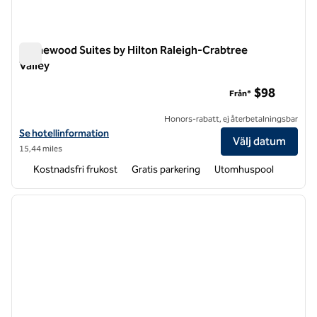
Homewood Suites by Hilton Raleigh-Crabtree
Valley
Homewood Suites by Hilton Raleigh-Crabtree Valley
$98
Från*
Honors-rabatt, ej återbetalningsbar
Visa hotelluppgifter för Homewood Suites by Hilton Raleigh-Crabtree
Se hotellinformation
Välj datum
15,44 miles
Kostnadsfri frukost
Gratis parkering
Utomhuspool
1
/
12
föregående bild
nästa b
1 av 12