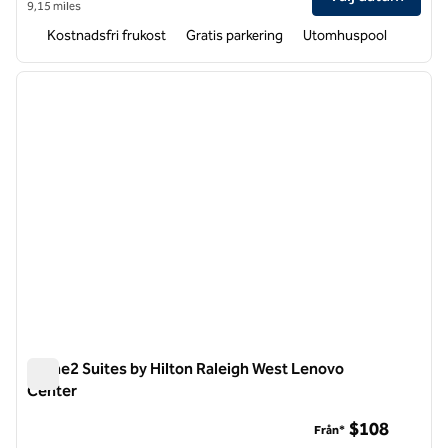
9,15 miles
Kostnadsfri frukost
Gratis parkering
Utomhuspool
1
/
12
föregående bild
nästa b
1 av 12
Home2 Suites by Hilton Raleigh West Lenovo
Center
Home2 Suites by Hilton Raleigh West Lenovo Center
$108
Från*