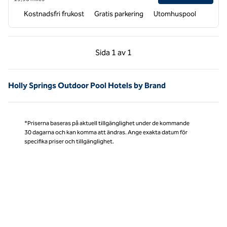
Kostnadsfri frukost
Gratis parkering
Utomhuspool
Föregående sida, 1 av 1
Nästa sida, 1 av 1
Sida
1 av 1
Sida 1 av 1
Holly Springs Outdoor Pool Hotels by Brand
*Priserna baseras på aktuell tillgänglighet under de kommande
30 dagarna och kan komma att ändras. Ange exakta datum för
specifika priser och tillgänglighet.