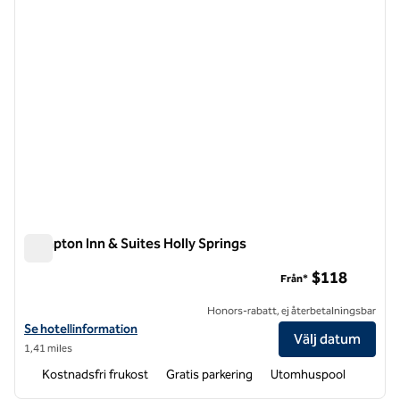
Hampton Inn & Suites Holly Springs
Hampton Inn & Suites Holly Springs
$118
Från*
Honors-rabatt, ej återbetalningsbar
Visa hotelldetaljer för Hampton Inn & Suites Holly Springs
Se hotellinformation
Välj datum
1,41 miles
Kostnadsfri frukost
Gratis parkering
Utomhuspool
1
/
12