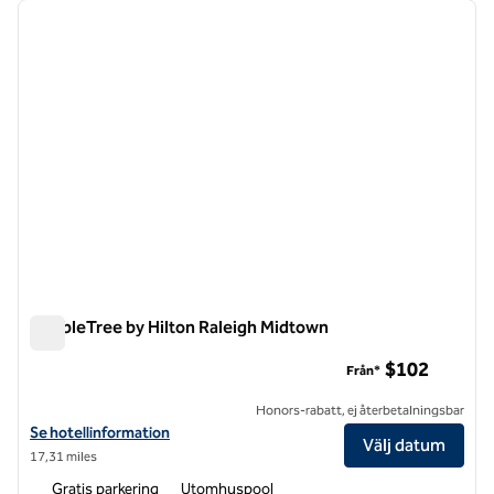
föregående bild
nästa b
1 av 12
DoubleTree by Hilton Raleigh Midtown
DoubleTree by Hilton Raleigh Midtown
$102
Från*
Honors-rabatt, ej återbetalningsbar
Visa hotelluppgifter för DoubleTree by Hilton Raleigh Midtown
Se hotellinformation
Välj datum
17,31 miles
Gratis parkering
Utomhuspool