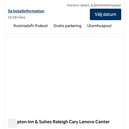
Honors-rabatt, ej återbetalningsbar
Visa hotelluppgifter för Home2 Suites by Hilton Raleigh West Lenov
Se hotellinformation
Välj datum
10,68 miles
Kostnadsfri frukost
Gratis parkering
Utomhuspool
1
/
12
föregående bild
nästa b
1 av 12
Hampton Inn & Suites Raleigh Cary Lenovo Center
Hampton Inn & Suites Raleigh Cary Lenovo Center