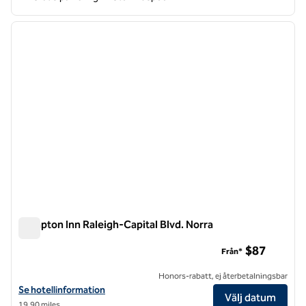
1
/
12
föregående bild
nästa b
1 av 12
Hampton Inn Raleigh-Capital Blvd. Norra
Hampton Inn Raleigh-Capital Blvd. Norra
$87
Från*
Honors-rabatt, ej återbetalningsbar
Visa hotelldetaljer för Hampton Inn Raleigh-Capital Blvd. Norra
Se hotellinformation
Välj datum
19,90 miles