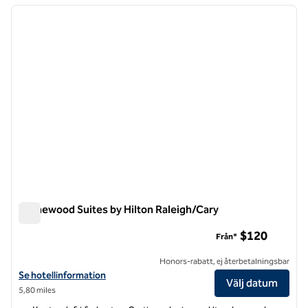
föregående bild
nästa b
1 av 12
Homewood Suites by Hilton Raleigh/Cary
Homewood Suites by Hilton Raleigh/Cary
$120
Från*
Honors-rabatt, ej återbetalningsbar
Visa hotelluppgifter för Homewood Suites by Hilton Raleigh/Cary
Se hotellinformation
Välj datum
5,80 miles