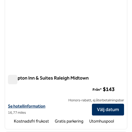
Hampton Inn & Suites Raleigh Midtown
Hampton Inn & Suites Raleigh Midtown
$143
Från*
Honors-rabatt, ej återbetalningsbar
Visa hotelldetaljer för Hampton Inn & Suites Raleigh Midtown
Se hotellinformation
Välj datum
16,77 miles
Kostnadsfri frukost
Gratis parkering
Utomhuspool
1
/
12