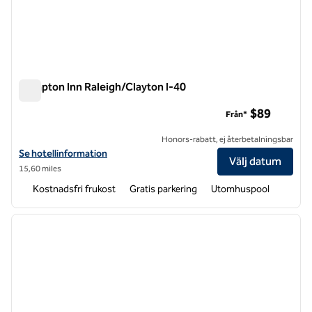
Hampton Inn Raleigh/Clayton I-40
Hampton Inn Raleigh/Clayton I-40
$89
Från*
Honors-rabatt, ej återbetalningsbar
Visa hotelldetaljer för Hampton Inn Raleigh/Clayton I-40
Se hotellinformation
Välj datum
15,60 miles
Kostnadsfri frukost
Gratis parkering
Utomhuspool
1
/
12
föregående bild
nästa b
1 av 12