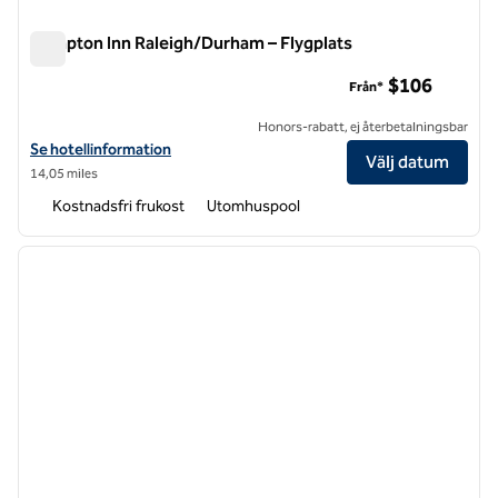
Hampton Inn Raleigh/Durham – Flygplats
Hampton Inn Raleigh/Durham – Flygplats
$106
Från*
Honors-rabatt, ej återbetalningsbar
Visa hotelldetaljer för Hampton Inn Raleigh/Durham-Airport
Se hotellinformation
Välj datum
14,05 miles
Kostnadsfri frukost
Utomhuspool
1
/
12
föregående bild
nästa b
1 av 12