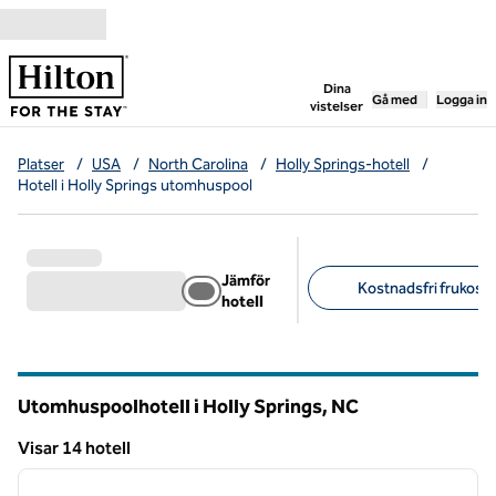
Gå vidare till innehållet
,
öppnar ny flik
Dina
Gå med
Logga in
vistelser
Platser
/
USA
/
North Carolina
/
Holly Springs-hotell
/
Hotell i Holly Springs utomhuspool
Jämför
Kostnadsfri frukost 
hotell
Föreslagna filter
Utomhuspoolhotell i Holly Springs,
NC
North Carolina
Visar 14 hotell
1
/
12
Visar 14 hotell
föregående bild
nästa b
1 av 12