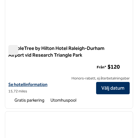
DoubleTree by Hilton Hotel Raleigh-Durham
Airport vid Research Triangle Park
DoubleTree by Hilton Hotel Raleigh-Durham Airport vid Resea
$120
Från*
Honors-rabatt, ej återbetalningsbar
Visa hotelluppgifter för DoubleTree by Hilton Hotel Raleigh-Durham A
Se hotellinformation
Välj datum
15,72 miles
Gratis parkering
Utomhuspool
1
/
11
föregående bild
nästa b
1 av 11