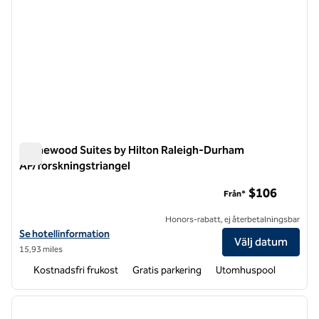
Homewood Suites by Hilton Raleigh-Durham
AP/forskningstriangel
Homewood Suites by Hilton Raleigh-Durham AP/forskningstr
$106
Från*
Honors-rabatt, ej återbetalningsbar
Visa hotelluppgifter för Homewood Suites by Hilton Raleigh-Durham
Se hotellinformation
Välj datum
15,93 miles
Kostnadsfri frukost
Gratis parkering
Utomhuspool
1
/
12
föregående bild
nästa b
1 av 12