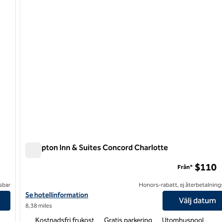
Hampton Inn & Suites Concord Charlotte
Hampton Inn & Suites Concord Charlotte
$110
Från*
sbar
Honors-rabatt, ej återbetalning
an
Visa hotelldetaljer för Hampton Inn & Suites Concord Charlotte
Se hotellinformation
Välj datum
8,38 miles
Kostnadsfri frukost
Gratis parkering
Utomhuspool