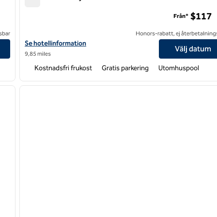
Home2 Suites by Hilton Charlotte Mooresville
$117
Från*
sbar
Honors-rabatt, ej återbetalning
Visa hotelluppgifter för Home2 Suites by Hilton Charlotte Moores
Se hotellinformation
Välj datum
9,85 miles
Kostnadsfri frukost
Gratis parkering
Utomhuspool
/
12
1
nästa bild
föregående bild
1 av 12