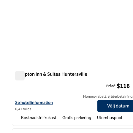
Hampton Inn & Suites Huntersville
Hampton Inn & Suites Huntersville
$116
Från*
Honors-rabatt, ej återbetalning
Visa hotelluppgifter för Hampton Inn & Suites Huntersville
Se hotellinformation
Välj datum
0,41 miles
Kostnadsfri frukost
Gratis parkering
Utomhuspool
1
föregående bild
1 av 12