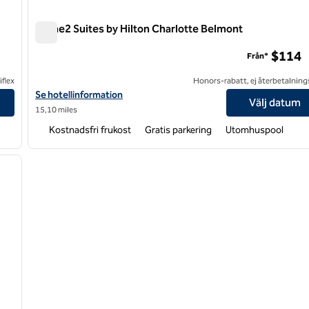
Home2 Suites by Hilton Charlotte Belmont
Home2 Suites by Hilton Charlotte Belmont
$114
Från*
flex
Honors-rabatt, ej återbetalning
t
Visa hotelluppgifter för Home2 Suites by Hilton Charlotte Belmo
Se hotellinformation
Välj datum
15,10 miles
Kostnadsfri frukost
Gratis parkering
Utomhuspool
/
12
nästa bild