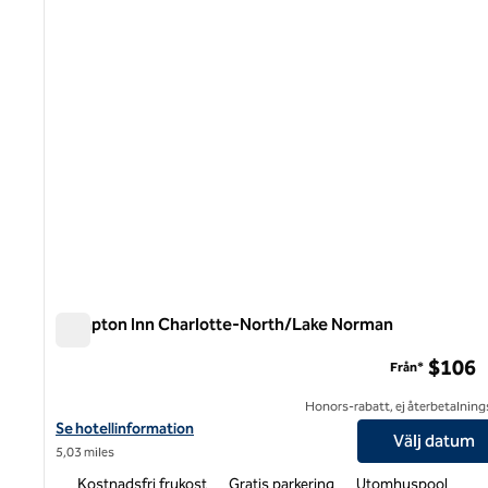
Hampton Inn Charlotte-North/Lake Norman
Hampton Inn Charlotte-North/Lake Norman
$106
Från*
Honors-rabatt, ej återbetalning
Visa hotelldetaljer för Hampton Inn Charlotte-North/Lake Norm
Se hotellinformation
Välj datum
5,03 miles
Kostnadsfri frukost
Gratis parkering
Utomhuspool