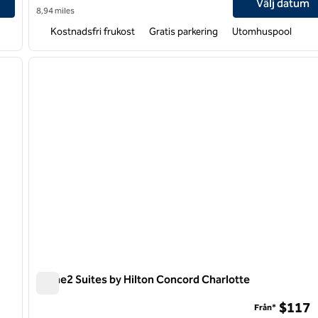
Välj datum
8,94 miles
Kostnadsfri frukost
Gratis parkering
Utomhuspool
/
12
1
nästa bild
föregående bild
1 av 12
Home2 Suites by Hilton Concord Charlotte
Home2 Suites by Hilton Concord Charlotte
$117
Från*