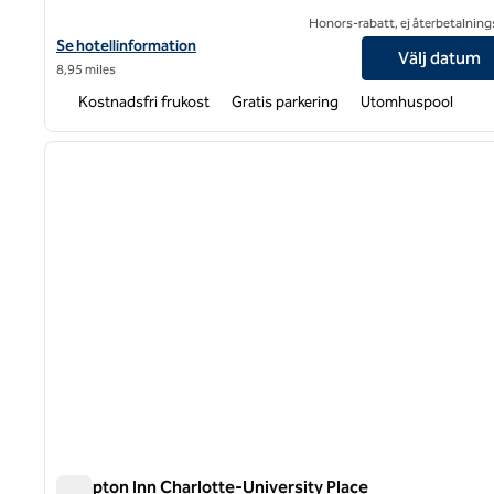
Honors-rabatt, ej återbetalning
Visa hotelluppgifter för Tru by Hilton Concord Charlotte
Se hotellinformation
Välj datum
8,95 miles
Kostnadsfri frukost
Gratis parkering
Utomhuspool
1
föregående bild
1 av 12
Hampton Inn Charlotte-University Place