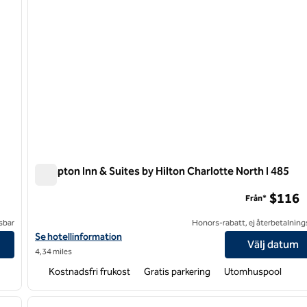
Hampton Inn & Suites by Hilton Charlotte North I 485
Hampton Inn & Suites by Hilton Charlotte North I 485
$116
Från*
sbar
Honors-rabatt, ej återbetalning
Visa hotelluppgifter för Hampton Inn & Suites by Hilton Charlotte
Se hotellinformation
Välj datum
4,34 miles
Kostnadsfri frukost
Gratis parkering
Utomhuspool
/
12
1
nästa bild
föregående bild
1 av 12