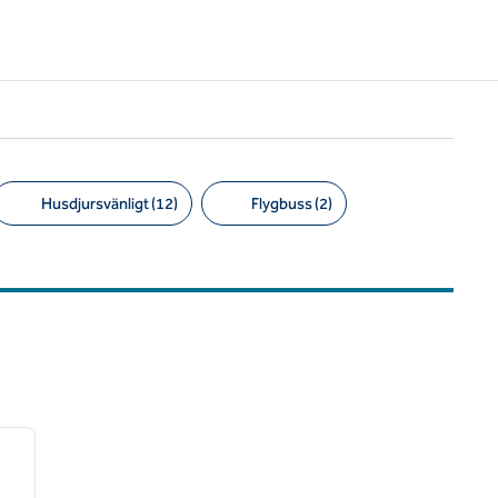
Husdjursvänligt (12)
Flygbuss (2)
/
12
nästa bild