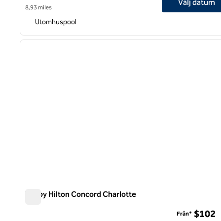
Välj datum
8,93 miles
Utomhuspool
1
föregående bild
1 av 12
Tru by Hilton Concord Charlotte
Tru by Hilton Concord Charlotte
$102
Från*