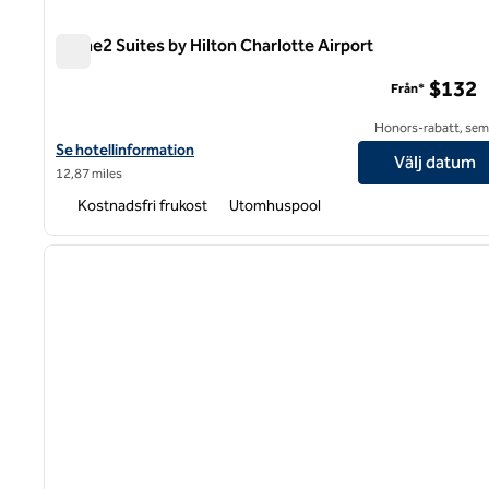
Home2 Suites by Hilton Charlotte Airport
Home2 Suites by Hilton Charlotte Airport
$132
Från*
Honors-rabatt, semi
Visa hotelluppgifter för Home2 Suites by Hilton Charlotte Airpor
Se hotellinformation
Välj datum
12,87 miles
Kostnadsfri frukost
Utomhuspool
1
föregående bild
1 av 12