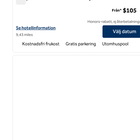
Hampton Inn Charlotte-University Place
$105
Från*
Honors-rabatt, ej återbetalning
Visa hotelldetaljer för Hampton Inn Charlotte-University Place
Se hotellinformation
Välj datum
9,43 miles
Kostnadsfri frukost
Gratis parkering
Utomhuspool
1
föregående bild
1 av 12