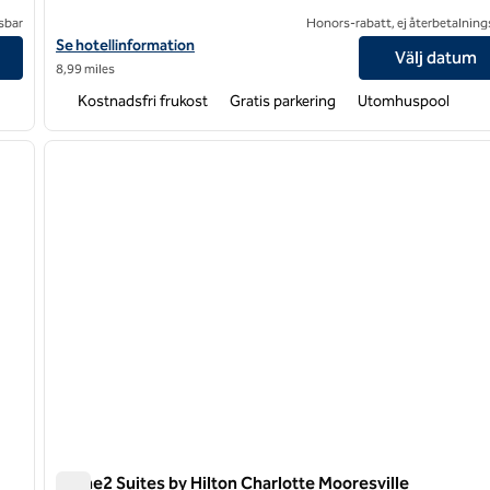
sbar
Honors-rabatt, ej återbetalning
Visa hotelluppgifter för Home2 Suites by Hilton Concord Charlot
Se hotellinformation
Välj datum
8,99 miles
Kostnadsfri frukost
Gratis parkering
Utomhuspool
/
12
1
nästa bild
föregående bild
1 av 12
Home2 Suites by Hilton Charlotte Mooresville