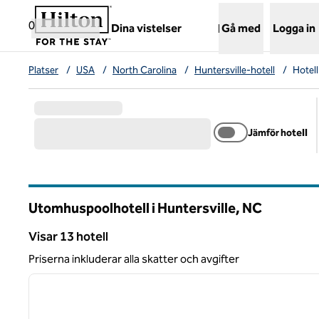
Gå vidare till innehållet
,
öppnar ny flik
0
Dina vistelser
Gå med
Logga in
Platser
/
USA
/
North Carolina
/
Huntersville-hotell
/
Hotel
Jämför hotell
Utomhuspoolhotell i Huntersville,
NC
North Carolina
Visar 13 hotell
Visar 13 hotell
Priserna inkluderar alla skatter och avgifter
1
föregående bild
1 av 12