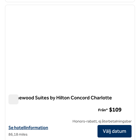
1
/
12
föregående bild
nästa b
1 av 12
Homewood Suites by Hilton Concord Charlotte
Homewood Suites by Hilton Concord Charlotte
$109
Från*
Honors-rabatt, ej återbetalningsbar
Visa hotelluppgifter för Homewood Suites by Hilton Concord Charlo
Se hotellinformation
Välj datum
86,18 miles