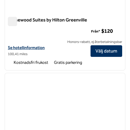
Homewood Suites by Hilton Greenville
Homewood Suites by Hilton Greenville
$120
Från*
Honors-rabatt, ej återbetalningsbar
Visa hotelluppgifter för Homewood Suites by Hilton Greenville
Se hotellinformation
Välj datum
100,41 miles
Kostnadsfri frukost
Gratis parkering
1
/
12
föregående bild
nästa b
1 av 12