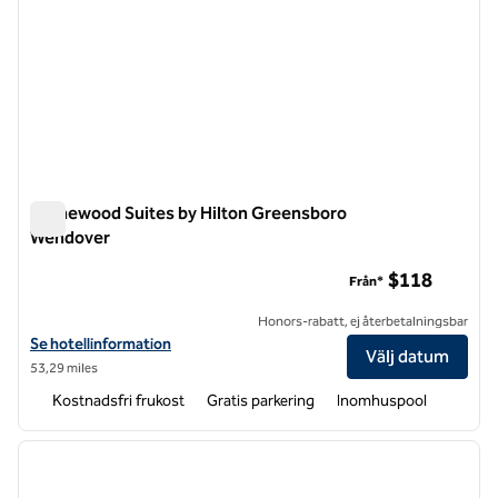
Homewood Suites by Hilton Greensboro
Wendover
Homewood Suites by Hilton Greensboro Wendover
$118
Från*
Honors-rabatt, ej återbetalningsbar
Visa hotelluppgifter för Homewood Suites by Hilton Greensboro We
Se hotellinformation
Välj datum
53,29 miles
Kostnadsfri frukost
Gratis parkering
Inomhuspool
1
/
12
föregående bild
nästa b
1 av 12