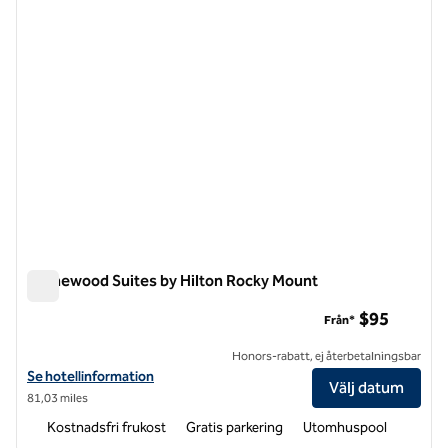
Homewood Suites by Hilton Rocky Mount
Homewood Suites by Hilton Rocky Mount
$95
Från*
Honors-rabatt, ej återbetalningsbar
Visa hotelluppgifter för Homewood Suites by Hilton Rocky Mount
Se hotellinformation
Välj datum
81,03 miles
Kostnadsfri frukost
Gratis parkering
Utomhuspool