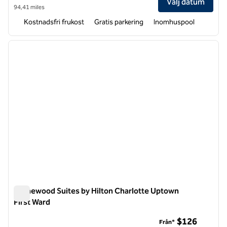
Välj datum
94,41 miles
Kostnadsfri frukost
Gratis parkering
Inomhuspool
1
/
12
föregående bild
nästa b
1 av 12
Homewood Suites by Hilton Charlotte Uptown
First Ward
Homewood Suites by Hilton Charlotte Uptown First Ward
$126
Från*