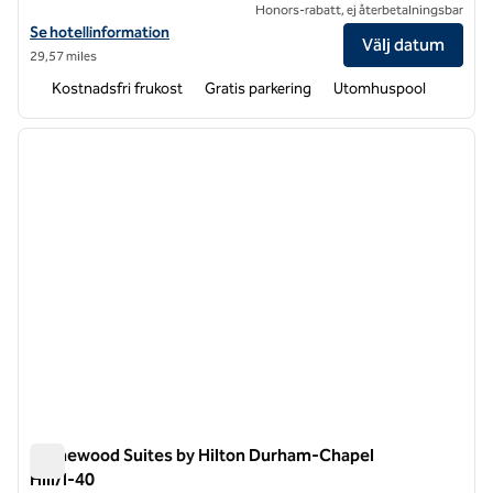
Honors-rabatt, ej återbetalningsbar
Visa hotelluppgifter för Homewood Suites by Hilton Raleigh Cary I-4
Se hotellinformation
Välj datum
29,57 miles
Kostnadsfri frukost
Gratis parkering
Utomhuspool
1
/
11
föregående bild
nästa b
1 av 11
Homewood Suites by Hilton Durham-Chapel
Hill/I-40