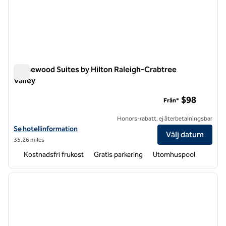
Homewood Suites by Hilton Raleigh-Crabtree
Valley
Homewood Suites by Hilton Raleigh-Crabtree Valley
$98
Från*
Honors-rabatt, ej återbetalningsbar
Visa hotelluppgifter för Homewood Suites by Hilton Raleigh-Crabtree
Se hotellinformation
Välj datum
35,26 miles
Kostnadsfri frukost
Gratis parkering
Utomhuspool
1
/
12
föregående bild
nästa b
1 av 12