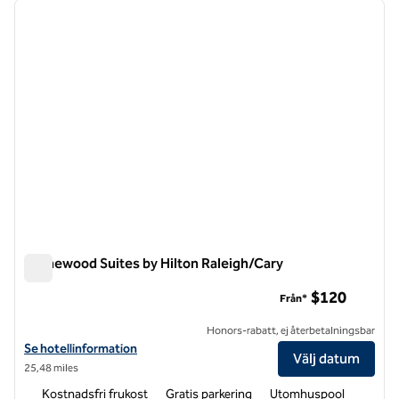
föregående bild
nästa b
1 av 12
Homewood Suites by Hilton Raleigh/Cary
Homewood Suites by Hilton Raleigh/Cary
$120
Från*
Honors-rabatt, ej återbetalningsbar
Visa hotelluppgifter för Homewood Suites by Hilton Raleigh/Cary
Se hotellinformation
Välj datum
25,48 miles
Kostnadsfri frukost
Gratis parkering
Utomhuspool