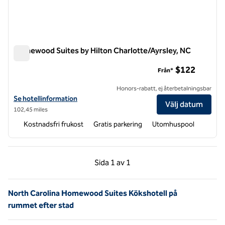
Homewood Suites by Hilton Charlotte/Ayrsley, NC
Homewood Suites by Hilton Charlotte/Ayrsley, NC
$122
Från*
Honors-rabatt, ej återbetalningsbar
Visa hotelluppgifter för Homewood Suites by Hilton Charlotte/Ayrsl
Se hotellinformation
Välj datum
102,45 miles
Kostnadsfri frukost
Gratis parkering
Utomhuspool
Föregående sida, 1 av 1
Nästa sida, 1 av 1
Sida
1 av 1
Sida 1 av 1
North Carolina Homewood Suites Kökshotell på
rummet efter stad