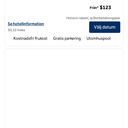
Homewood Suites by Hilton Durham-Chapel Hill/I-40
$123
Från*
Honors-rabatt, ej återbetalningsbar
Visa hotelluppgifter för Homewood Suites by Hilton Durham-Chapel Hi
Se hotellinformation
Välj datum
30,32 miles
Kostnadsfri frukost
Gratis parkering
Utomhuspool
1
/
11
föregående bild
nästa b
1 av 11