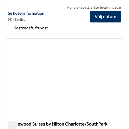
Honors-rabatt, ej återbetalningsbar
Visa hotelluppgifter för Homewood Suites by Hilton Charlotte Uptow
Se hotellinformation
Välj datum
95,48 miles
Kostnadsfri frukost
1
/
12
föregående bild
nästa b
1 av 12
Homewood Suites by Hilton Charlotte/SouthPark