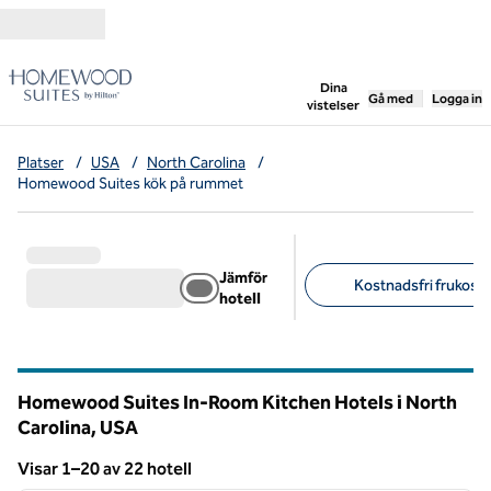
Gå vidare till innehållet
,
öppnar ny flik
Dina
Gå med
Logga in
vistelser
Platser
/
USA
/
North Carolina
/
Homewood Suites kök på rummet
Jämför
Kostnadsfri frukost 
hotell
Föreslagna filter
Homewood Suites In-Room Kitchen Hotels i North
Carolina, USA
Visar 1–20 av 22 hotell
1
/
12
Visar 22 hotell