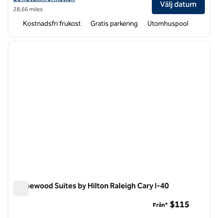
Välj datum
28,66 miles
Kostnadsfri frukost
Gratis parkering
Utomhuspool
1
/
12
föregående bild
nästa b
1 av 12
Homewood Suites by Hilton Raleigh Cary I-40
Homewood Suites by Hilton Raleigh Cary I-40
$115
Från*