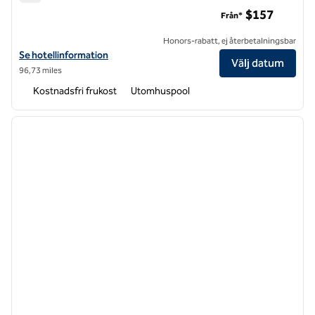
Homewood Suites by Hilton Charlotte/SouthPark
$157
Från*
Honors-rabatt, ej återbetalningsbar
Visa hotelluppgifter för Homewood Suites by Hilton Charlotte/Sout
Se hotellinformation
Välj datum
96,73 miles
Kostnadsfri frukost
Utomhuspool
1
/
10
föregående bild
nästa b
1 av 10