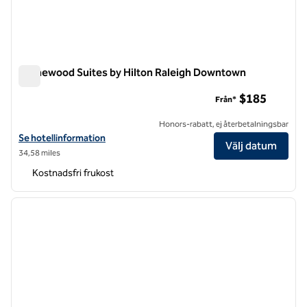
Homewood Suites by Hilton Raleigh Downtown
Homewood Suites by Hilton Raleigh Downtown
$185
Från*
Honors-rabatt, ej återbetalningsbar
Visa hotelluppgifter för Homewood Suites by Hilton Raleigh Downt
Se hotellinformation
Välj datum
34,58 miles
Kostnadsfri frukost
1
/
12
föregående bild
nästa b
1 av 12