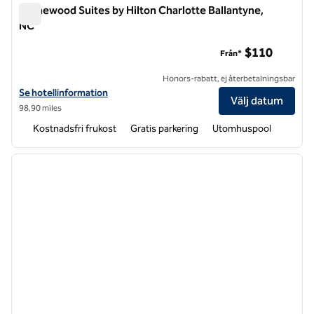
Homewood Suites by Hilton Charlotte Ballantyne,
NC
Homewood Suites by Hilton Charlotte Ballantyne, NC
$110
Från*
Honors-rabatt, ej återbetalningsbar
Visa hotelluppgifter för Homewood Suites by Hilton Charlotte Balla
Se hotellinformation
Välj datum
98,90 miles
Kostnadsfri frukost
Gratis parkering
Utomhuspool
1
/
12
föregående bild
nästa b
1 av 12