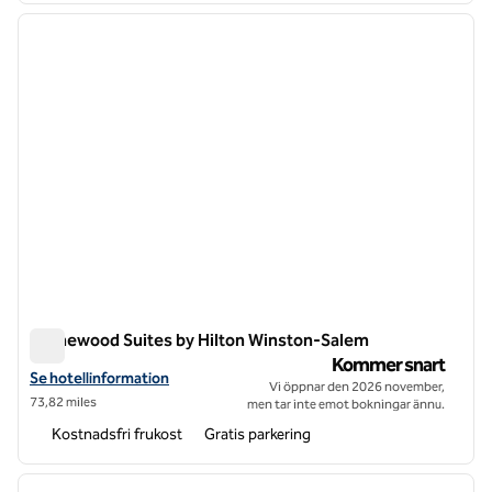
föregående bild
nästa b
1 av 9
Homewood Suites by Hilton Winston-Salem
Homewood Suites by Hilton Winston-Salem
Kommer snart
Visa hotelluppgifter för Homewood Suites by Hilton Winston-Salem
Se hotellinformation
Vi öppnar den 2026 november,
73,82 miles
men tar inte emot bokningar ännu.
Kostnadsfri frukost
Gratis parkering
1
/
12
föregående bild
nästa b
1 av 12