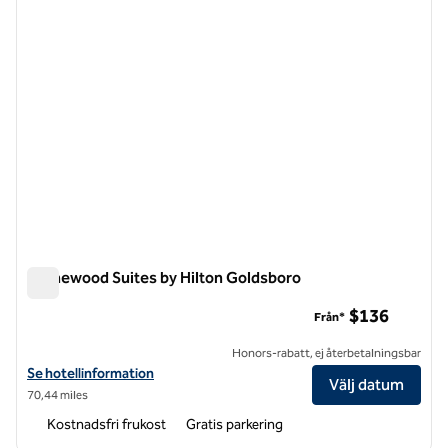
Homewood Suites by Hilton Goldsboro
Homewood Suites by Hilton Goldsboro
$136
Från*
Honors-rabatt, ej återbetalningsbar
Visa hotelluppgifter för Homewood Suites by Hilton Goldsboro
Se hotellinformation
Välj datum
70,44 miles
Kostnadsfri frukost
Gratis parkering
1
/
9