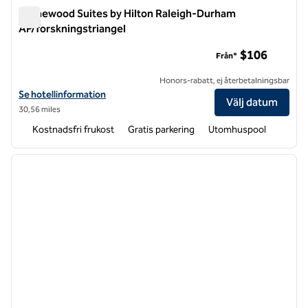
Homewood Suites by Hilton Raleigh-Durham
AP/forskningstriangel
Homewood Suites by Hilton Raleigh-Durham AP/forskningstr
$106
Från*
Honors-rabatt, ej återbetalningsbar
Visa hotelluppgifter för Homewood Suites by Hilton Raleigh-Durham
Se hotellinformation
Välj datum
30,56 miles
Kostnadsfri frukost
Gratis parkering
Utomhuspool
1
/
12
föregående bild
nästa b
1 av 12