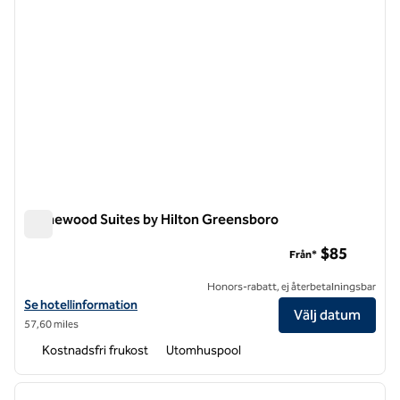
Homewood Suites by Hilton Greensboro
Homewood Suites by Hilton Greensboro
$85
Från*
Honors-rabatt, ej återbetalningsbar
Visa hotelluppgifter för Homewood Suites by Hilton Greensboro
Se hotellinformation
Välj datum
57,60 miles
Kostnadsfri frukost
Utomhuspool
1
/
12
föregående bild
nästa b
1 av 12