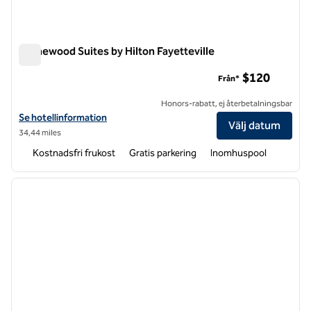
Homewood Suites by Hilton Fayetteville
Homewood Suites by Hilton Fayetteville
$120
Från*
Honors-rabatt, ej återbetalningsbar
Visa hotelluppgifter för Homewood Suites by Hilton Fayetteville
Se hotellinformation
Välj datum
34,44 miles
Kostnadsfri frukost
Gratis parkering
Inomhuspool
1
/
12
föregående bild
nästa b
1 av 12