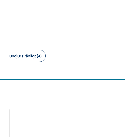
Husdjursvänligt (4)
/
12
nästa bild