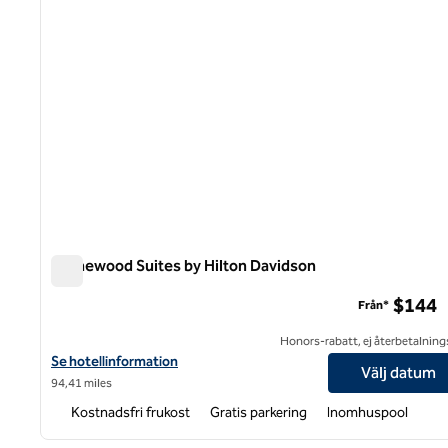
Homewood Suites by Hilton Davidson
Homewood Suites by Hilton Davidson
$144
Från*
Honors-rabatt, ej återbetalning
Visa hotelluppgifter för Homewood Suites by Hilton Davidson
Se hotellinformation
Välj datum
94,41 miles
Kostnadsfri frukost
Gratis parkering
Inomhuspool