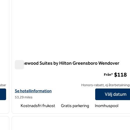
Homewood Suites by Hilton Greensboro Wendover
Homewood Suites by Hilton Greensboro Wendover
$118
Från*
sbar
Honors-rabatt, ej återbetalning
Visa hotelluppgifter för Homewood Suites by Hilton Greensbor
Se hotellinformation
Välj datum
53,29 miles
Kostnadsfri frukost
Gratis parkering
Inomhuspool
/
12
1
nästa bild
föregående bild
1 av 11