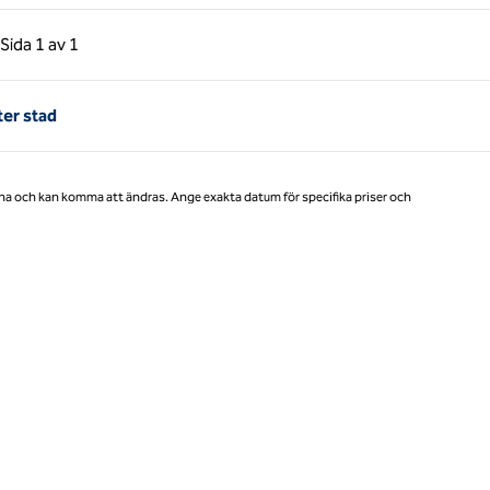
gående sida, 1 av 1
Nästa sida, 1 av 1
Sida
1 av 1
Sida 1 av 1
ter stad
na och kan komma att ändras. Ange exakta datum för specifika priser och