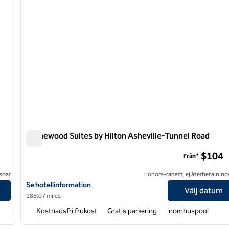
Homewood Suites by Hilton Asheville-Tunnel Road
Homewood Suites by Hilton Asheville-Tunnel Road
$104
Från*
sbar
Honors-rabatt, ej återbetalning
Visa hotelluppgifter för Homewood Suites by Hilton Asheville-T
Se hotellinformation
Välj datum
188,07 miles
Kostnadsfri frukost
Gratis parkering
Inomhuspool