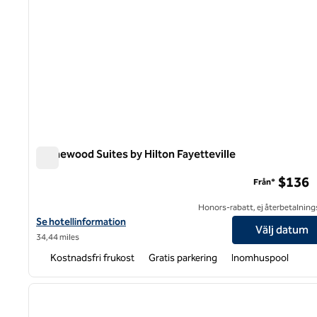
Homewood Suites by Hilton Fayetteville
Homewood Suites by Hilton Fayetteville
$136
Från*
Honors-rabatt, ej återbetalning
Visa hotelluppgifter för Homewood Suites by Hilton Fayetteville
Se hotellinformation
Välj datum
34,44 miles
Kostnadsfri frukost
Gratis parkering
Inomhuspool
1
föregående bild
1 av 12