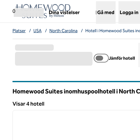
Gå vidare till innehållet
,
öppnar ny flik
0
Dina vistelser
Gå med
Logga in
Platser
/
USA
/
North Carolina
/
Hotell i Homewood Suites i
Jämför hotell
Homewood Suites inomhuspoolhotell i North C
Visar 4 hotell
1
Visar 4 hotell
föregående bild
1 av 12