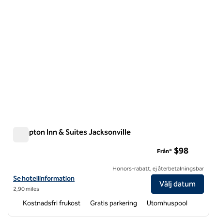
Hampton Inn & Suites Jacksonville
Hampton Inn & Suites Jacksonville
$98
Från*
Honors-rabatt, ej återbetalningsbar
Visa hotelluppgifter för Hampton Inn & Suites Jacksonville
Se hotellinformation
Välj datum
2,90 miles
Kostnadsfri frukost
Gratis parkering
Utomhuspool
1
/
11