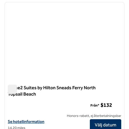
föregående bild
nästa b
1 av 11
Home2 Suites by Hilton Sneads Ferry North
Topsail Beach
Home2 Suites by Hilton Sneads Ferry North Topsail Beach
$132
Från*
Honors-rabatt, ej återbetalningsbar
Visa hotelluppgifter för Home2 Suites by Hilton Sneads Ferry North 
Se hotellinformation
Välj datum
14,20 miles