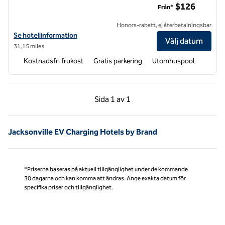
$126
Från*
Honors-rabatt, ej återbetalningsbar
Visa hotelldetaljer för Hampton Inn New Bern
Se hotellinformation
Välj datum
31,15 miles
Kostnadsfri frukost
Gratis parkering
Utomhuspool
Föregående sida, 1 av 1
Nästa sida, 1 av 1
Sida
1 av 1
Sida 1 av 1
Jacksonville EV Charging Hotels by Brand
*Priserna baseras på aktuell tillgänglighet under de kommande
30 dagarna och kan komma att ändras. Ange exakta datum för
specifika priser och tillgänglighet.