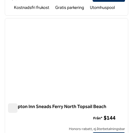
Kostnadsfri frukost
Gratis parkering
Utomhuspool
1
/
12
föregående bild
nästa b
1 av 12
Hampton Inn Sneads Ferry North Topsail Beach
Hampton Inn Sneads Ferry North Topsail Beach
$144
Från*
Honors-rabatt, ej återbetalningsbar