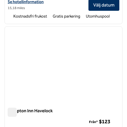
Visa hotelldetaljer för Hampton Inn Sneads Ferry North Topsail Beac
Se hotellinformation
Välj datum
15,18 miles
Kostnadsfri frukost
Gratis parkering
Utomhuspool
1
/
12
föregående bild
nästa b
1 av 12
Hampton Inn Havelock
Hampton Inn Havelock
$123
Från*