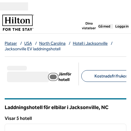
Gå vidare till innehållet
,
öppnar ny flik
Dina
Gå med
Logga in
vistelser
Platser
/
USA
/
North Carolina
/
Hotell i Jacksonville
/
Jacksonville EV laddningshotell
Jämför
Kostnadsfri frukost (
hotell
Föreslagna filter
Laddningshotell för elbilar i Jacksonville,
NC
North Carolina
Visar 5 hotell
1
/
2
Visar 5 hotell
föregående bild
nästa b
1 av 2