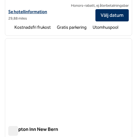
Honors-rabatt, ej återbetalningsbar
Visa hotelldetaljer för Hampton Inn Havelock
Se hotellinformation
Välj datum
29,88 miles
Kostnadsfri frukost
Gratis parkering
Utomhuspool
1
/
12
föregående bild
nästa b
1 av 12
Hampton Inn New Bern
Hampton Inn New Bern