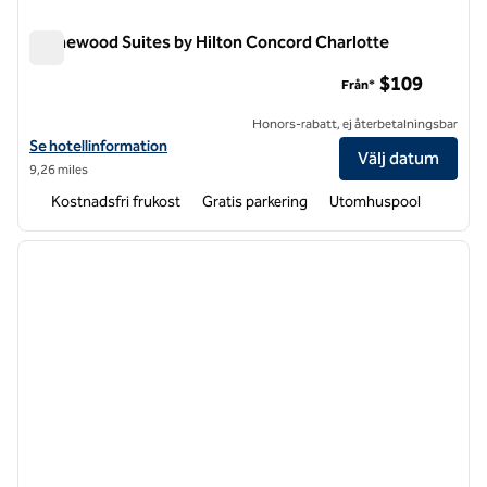
Homewood Suites by Hilton Concord Charlotte
Homewood Suites by Hilton Concord Charlotte
$109
Från*
Honors-rabatt, ej återbetalningsbar
Visa hotelluppgifter för Homewood Suites by Hilton Concord Charlo
Se hotellinformation
Välj datum
9,26 miles
Kostnadsfri frukost
Gratis parkering
Utomhuspool
1
/
12
föregående bild
nästa b
1 av 12