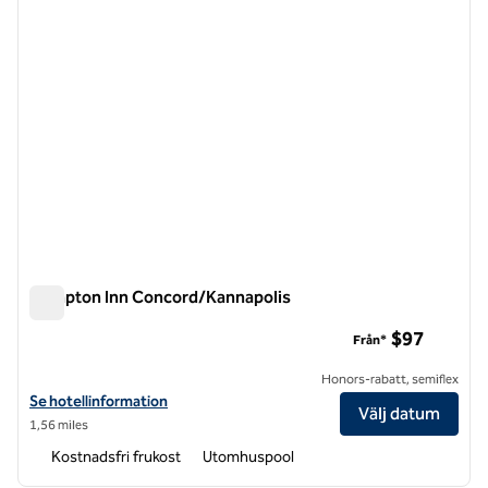
Hampton Inn Concord/Kannapolis
Hampton Inn Concord/Kannapolis
$97
Från*
Honors-rabatt, semiflex
Visa hotelldetaljer för Hampton Inn Concord/Kannapolis
Se hotellinformation
Välj datum
1,56 miles
Kostnadsfri frukost
Utomhuspool
1
/
12