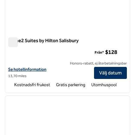
Home2 Suites by Hilton Salisbury
Home2 Suites by Hilton Salisbury
$128
Från*
Honors-rabatt, ej återbetalningsbar
Visa hotelluppgifter för Home2 Suites by Hilton Salisbury
Se hotellinformation
Välj datum
13,70 miles
Kostnadsfri frukost
Gratis parkering
Utomhuspool
1
/
12
föregående bild
nästa b
1 av 12