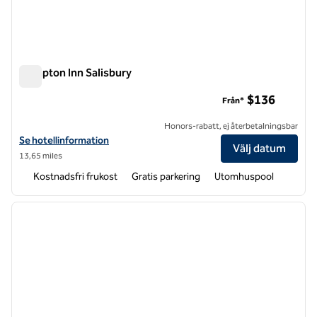
Hampton Inn Salisbury
Hampton Inn Salisbury
$136
Från*
Honors-rabatt, ej återbetalningsbar
Visa hotelldetaljer för Hampton Inn Salisbury
Se hotellinformation
Välj datum
13,65 miles
Kostnadsfri frukost
Gratis parkering
Utomhuspool
1
/
12
föregående bild
nästa b
1 av 12