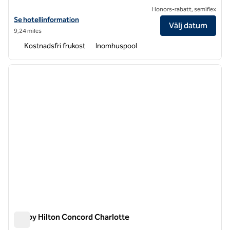
Honors-rabatt, semiflex
Visa hotelluppgifter för Embassy Suites by Hilton Charlotte Concord
Se hotellinformation
Välj datum
9,24 miles
Kostnadsfri frukost
Inomhuspool
1
/
12
föregående bild
nästa b
1 av 12
Tru by Hilton Concord Charlotte
Tru by Hilton Concord Charlotte