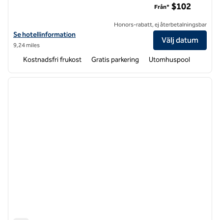
$102
Från*
Honors-rabatt, ej återbetalningsbar
Visa hotelluppgifter för Tru by Hilton Concord Charlotte
Se hotellinformation
Välj datum
9,24 miles
Kostnadsfri frukost
Gratis parkering
Utomhuspool
1
/
12
föregående bild
nästa b
1 av 12