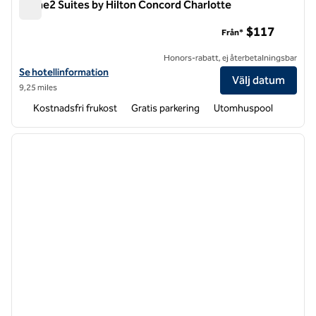
Home2 Suites by Hilton Concord Charlotte
Home2 Suites by Hilton Concord Charlotte
$117
Från*
Honors-rabatt, ej återbetalningsbar
Visa hotelluppgifter för Home2 Suites by Hilton Concord Charlotte
Se hotellinformation
Välj datum
9,25 miles
Kostnadsfri frukost
Gratis parkering
Utomhuspool
1
/
12
föregående bild
nästa b
1 av 12