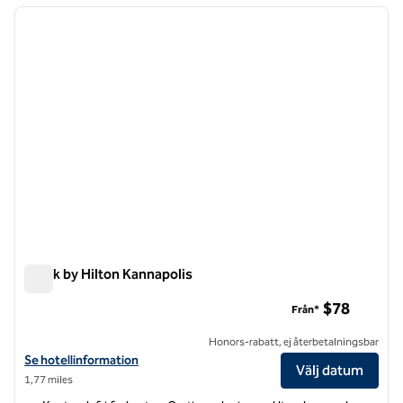
föregående bild
nästa b
1 av 12
Spark by Hilton Kannapolis
Spark by Hilton Kannapolis
$78
Från*
Honors-rabatt, ej återbetalningsbar
Visa hotelluppgifter för Spark by Hilton Kannapolis
Se hotellinformation
Välj datum
1,77 miles