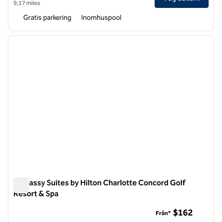
9,17 miles
Gratis parkering
Inomhuspool
1
/
12
föregående bild
nästa b
1 av 12
Embassy Suites by Hilton Charlotte Concord Golf
Resort & Spa
Embassy Suites by Hilton Charlotte Concord Golf Resort & S
$162
Från*