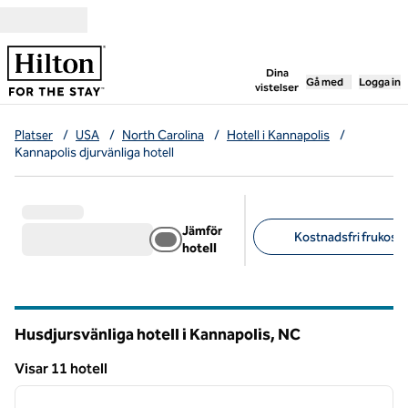
Gå vidare till innehållet
,
öppnar ny flik
Dina
Gå med
Logga in
vistelser
Platser
/
USA
/
North Carolina
/
Hotell i Kannapolis
/
Kannapolis djurvänliga hotell
Jämför
Kostnadsfri frukost 
hotell
Föreslagna filter
Husdjursvänliga hotell i Kannapolis,
NC
North Carolina
Visar 11 hotell
1
/
12
Visar 11 hotell
föregående bild
nästa b
1 av 12