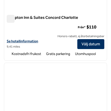
Hampton Inn & Suites Concord Charlotte
Hampton Inn & Suites Concord Charlotte
$110
Från*
Honors-rabatt, ej återbetalningsbar
Visa hotelldetaljer för Hampton Inn & Suites Concord Charlotte
Se hotellinformation
Välj datum
9,41 miles
Kostnadsfri frukost
Gratis parkering
Utomhuspool
1
/
12
föregående bild
nästa b
1 av 12