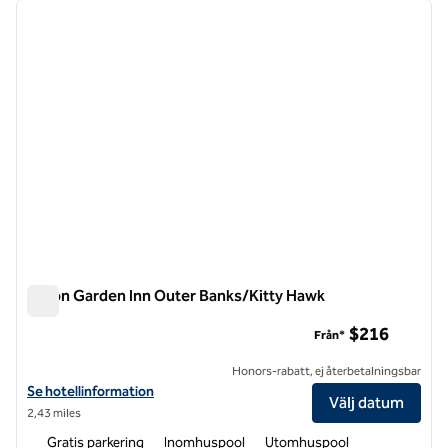
föregående bild
nästa b
1 av 12
Hilton Garden Inn Outer Banks/Kitty Hawk
Hilton Garden Inn Outer Banks/Kitty Hawk
$216
Från*
Honors-rabatt, ej återbetalningsbar
Visa hotelluppgifter för Hilton Garden Inn Outer Banks/Kitty Hawk
Se hotellinformation
Välj datum
2,43 miles
Gratis parkering
Inomhuspool
Utomhuspool