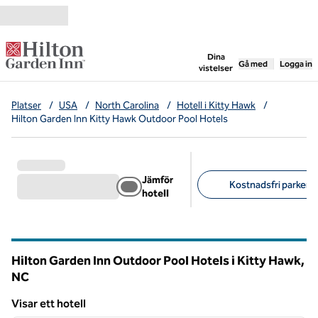
Gå vidare till innehållet
,
öppnar ny flik
Dina
Gå med
Logga in
vistelser
Platser
/
USA
/
North Carolina
/
Hotell i Kitty Hawk
/
Hilton Garden Inn Kitty Hawk Outdoor Pool Hotels
Jämför
Kostnadsfri parkerin
hotell
Föreslagna filter
Hilton Garden Inn Outdoor Pool Hotels i Kitty Hawk,
NC
North Carolina
Visar ett hotell
1
/
12
Visar ett hotell