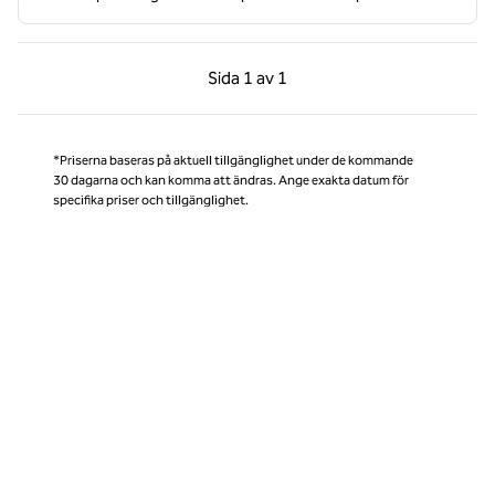
Föregående sida, 1 av 1
Nästa sida, 1 av 1
Sida
1 av 1
Sida 1 av 1
*Priserna baseras på aktuell tillgänglighet under de kommande
30 dagarna och kan komma att ändras. Ange exakta datum för
specifika priser och tillgänglighet.