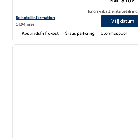
$102
Från*
Honors-rabatt, ej återbetalning
Visa hotelluppgifter för Hampton Inn & Suites Raleigh Cary Leno
Se hotellinformation
Välj datum
14,94 miles
Kostnadsfri frukost
Gratis parkering
Utomhuspool
1
föregående bild
1 av 12