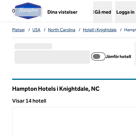
Gå vidare till innehållet
,
öppnar ny flik
0
Dina vistelser
Gå med
Logga in
Platser
/
USA
/
North Carolina
/
Hotell i Knightdale
/
Hampt
Jämför hotell
Hampton Hotels i Knightdale,
NC
North Carolina
Visar 14 hotell
1
Visar 14 hotell
föregående bild
1 av 12