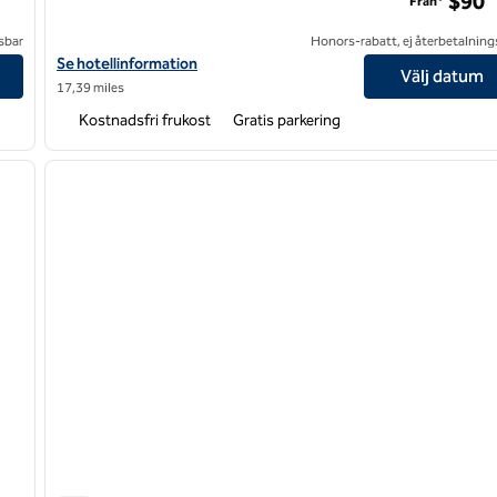
$90
Från*
sbar
Honors-rabatt, ej återbetalning
vo Center
Visa hotelldetaljer för Hampton Inn Raleigh/Cary
Se hotellinformation
Välj datum
17,39 miles
Kostnadsfri frukost
Gratis parkering
/
12
1
nästa bild
föregående bild
1 av 12