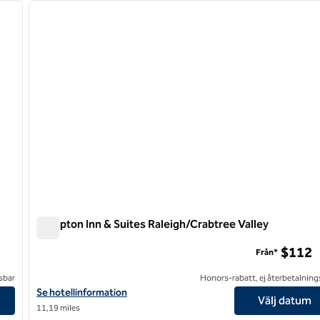
nästa bild
föregående bild
1 av 12
Hampton Inn & Suites Raleigh/Crabtree Valley
Hampton Inn & Suites Raleigh/Crabtree Valley
$112
Från*
sbar
Honors-rabatt, ej återbetalning
Visa hotelluppgifter för Hampton Inn & Suites Raleigh/Crabtree V
Se hotellinformation
Välj datum
11,19 miles