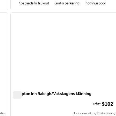
Kostnadsfri frukost
Gratis parkering
Inomhuspool
/
12
1
nästa bild
föregående bild
1 av 12
Hampton Inn Raleigh/Vakskogens klänning
Hampton Inn Raleigh/Vakskogens klänning
$102
Från*
sbar
Honors-rabatt, ej återbetalning