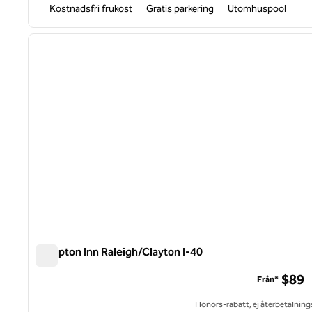
Kostnadsfri frukost
Gratis parkering
Utomhuspool
1
föregående bild
1 av 12
Hampton Inn Raleigh/Clayton I-40
Hampton Inn Raleigh/Clayton I-40
$89
Från*
Honors-rabatt, ej återbetalning