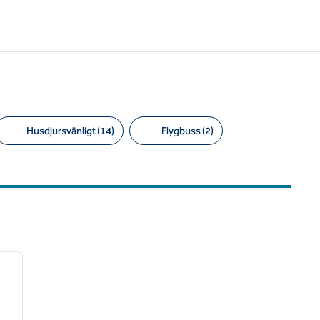
Husdjursvänligt (14)
Flygbuss (2)
/
12
nästa bild