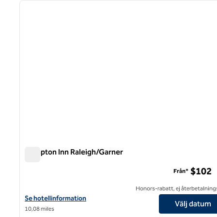
föregående bild
1 av 12
Hampton Inn Raleigh/Garner
Hampton Inn Raleigh/Garner
$102
Från*
Honors-rabatt, ej återbetalning
Visa hotelldetaljer för Hampton Inn Raleigh/Garner
Se hotellinformation
Välj datum
10,08 miles