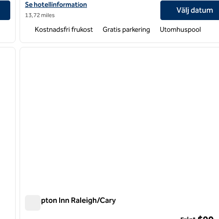
Visa hotelldetaljer för Hampton Inn Raleigh/Town of Wake Forest
Se hotellinformation
Välj datum
13,72 miles
Kostnadsfri frukost
Gratis parkering
Utomhuspool
/
12
1
nästa bild
föregående bild
1 av 12
Hampton Inn Raleigh/Cary
Hampton Inn Raleigh/Cary