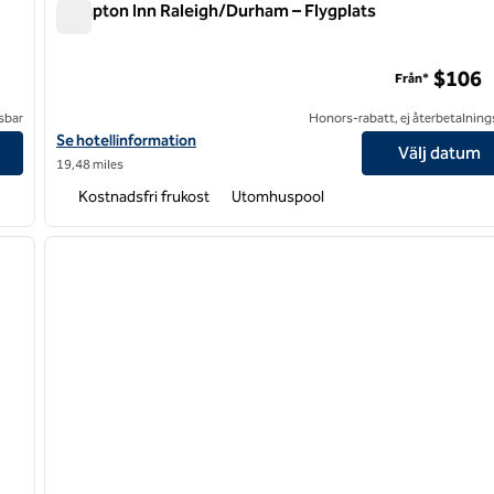
Hampton Inn Raleigh/Durham – Flygplats
Hampton Inn Raleigh/Durham – Flygplats
ek
$106
Från*
sbar
Honors-rabatt, ej återbetalning
rport-Brier Creek
Visa hotelldetaljer för Hampton Inn Raleigh/Durham-Airport
Se hotellinformation
Välj datum
19,48 miles
Kostnadsfri frukost
Utomhuspool
/
12
1
nästa bild
föregående bild
1 av 12