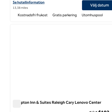
Visa hotelldetaljer för Hampton Inn Raleigh/Clayton I-40
Se hotellinformation
Välj datum
13,38 miles
Kostnadsfri frukost
Gratis parkering
Utomhuspool
1
föregående bild
1 av 12
Hampton Inn & Suites Raleigh Cary Lenovo Center
Hampton Inn & Suites Raleigh Cary Lenovo Center