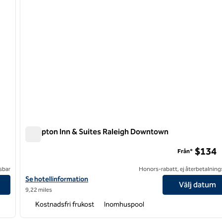
Hampton Inn & Suites Raleigh Downtown
Hampton Inn & Suites Raleigh Downtown
$134
Från*
sbar
Honors-rabatt, ej återbetalning
Visa hotelldetaljer för Hampton Inn & Suites Raleigh Downtown
Se hotellinformation
Välj datum
9,22 miles
Kostnadsfri frukost
Inomhuspool
/
12
1