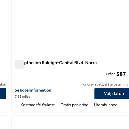
Hampton Inn Raleigh-Capital Blvd. Norra
Hampton Inn Raleigh-Capital Blvd. Norra
$87
Från*
sbar
Honors-rabatt, ej återbetalning
Visa hotelldetaljer för Hampton Inn Raleigh-Capital Blvd. Norra
Se hotellinformation
Välj datum
7,21 miles
Kostnadsfri frukost
Gratis parkering
Utomhuspool
/
12
1
nästa bild
föregående bild
1 av 12