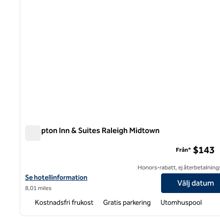
Hampton Inn & Suites Raleigh Midtown
Hampton Inn & Suites Raleigh Midtown
$143
Från*
Honors-rabatt, ej återbetalning
Visa hotelldetaljer för Hampton Inn & Suites Raleigh Midtown
Se hotellinformation
Välj datum
8,01 miles
Kostnadsfri frukost
Gratis parkering
Utomhuspool
1