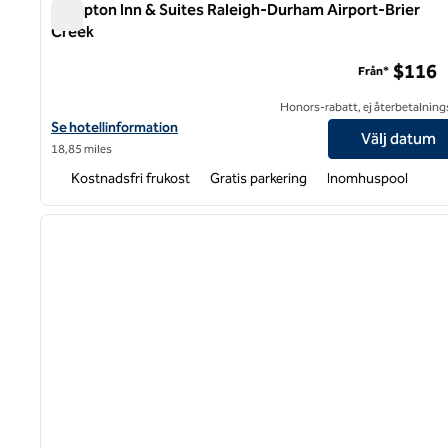
Hampton Inn & Suites Raleigh-Durham Airport-Brier
Creek
Hampton Inn & Suites Raleigh-Durham Airport-Brier Cre
$116
Från*
Honors-rabatt, ej återbetalning
Visa hotelluppgifter för Hampton Inn & Suites Raleigh-Durham Ai
Se hotellinformation
Välj datum
18,85 miles
Kostnadsfri frukost
Gratis parkering
Inomhuspool
1
föregående bild
1 av 12