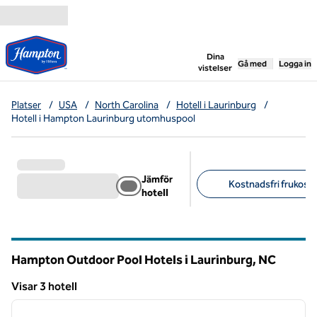
Gå vidare till innehållet
,
öppnar ny flik
Dina
Gå med
Logga in
vistelser
Platser
/
USA
/
North Carolina
/
Hotell i Laurinburg
/
Hotell i Hampton Laurinburg utomhuspool
Jämför
Kostnadsfri frukost (
hotell
Föreslagna filter
Hampton Outdoor Pool Hotels i Laurinburg,
NC
North Carolina
Visar 3 hotell
1
/
12
Visar 3 hotell
föregående bild
nästa b
1 av 12