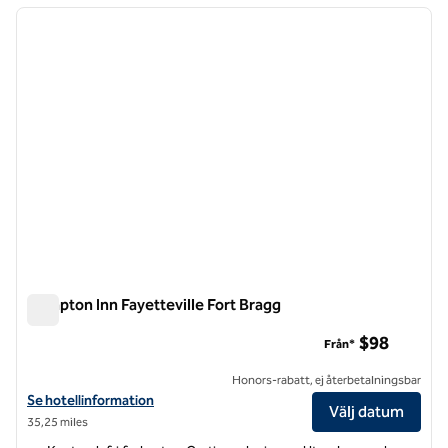
föregående bild
nästa b
1 av 12
Hampton Inn Fayetteville Fort Bragg
Hampton Inn Fayetteville Fort Bragg
$98
Från*
Honors-rabatt, ej återbetalningsbar
Visa hotelldetaljer för Hampton Inn Fayetteville Fort Bragg
Se hotellinformation
Välj datum
35,25 miles