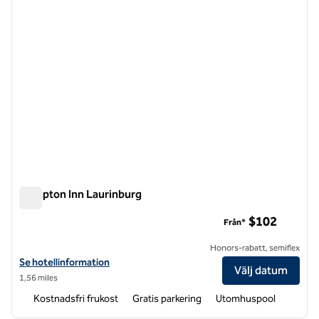
Hampton Inn Laurinburg
Hampton Inn Laurinburg
$102
Från*
Honors-rabatt, semiflex
Visa hotelldetaljer för Hampton Inn Laurinburg
Se hotellinformation
Välj datum
1,56 miles
Kostnadsfri frukost
Gratis parkering
Utomhuspool
1
/
12