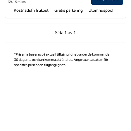
39,15 miles
Kostnadsfri frukost
Gratis parkering
Utomhuspool
Föregående sida, 1 av 1
Nästa sida, 1 av 1
Sida
1 av 1
Sida 1 av 1
*Priserna baseras på aktuell tillgänglighet under de kommande
30 dagarna och kan komma att ändras. Ange exakta datum för
specifika priser och tillgänglighet.