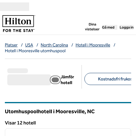
Gå vidare till innehållet
,
öppnar ny flik
Dina
Gå med
Logga in
vistelser
Platser
/
USA
/
North Carolina
/
Hotell i Mooresville
/
Hotell i Mooresville utomhuspool
Jämför
Kostnadsfri frukost 
hotell
Föreslagna filter
Utomhuspoolhotell i Mooresville,
NC
North Carolina
Visar 12 hotell
1
/
12
Visar 12 hotell
föregående bild
nästa b
1 av 12