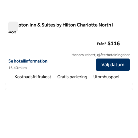
Hampton Inn & Suites by Hilton Charlotte North I
485
Hampton Inn & Suites by Hilton Charlotte North I 485
$116
Från*
Honors-rabatt, ej återbetalningsbar
Visa hotelluppgifter för Hampton Inn & Suites by Hilton Charlotte Nor
Se hotellinformation
Välj datum
16,40 miles
Kostnadsfri frukost
Gratis parkering
Utomhuspool
1
/
12
föregående bild
nästa b
1 av 12