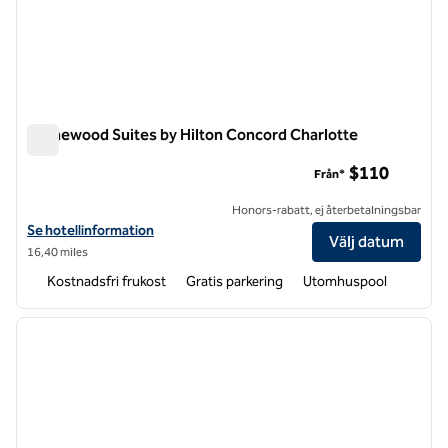
Homewood Suites by Hilton Concord Charlotte
Homewood Suites by Hilton Concord Charlotte
$110
Från*
Honors-rabatt, ej återbetalningsbar
Visa hotelluppgifter för Homewood Suites by Hilton Concord Charlo
Se hotellinformation
Välj datum
16,40 miles
Kostnadsfri frukost
Gratis parkering
Utomhuspool
1
/
12
föregående bild
nästa b
1 av 12