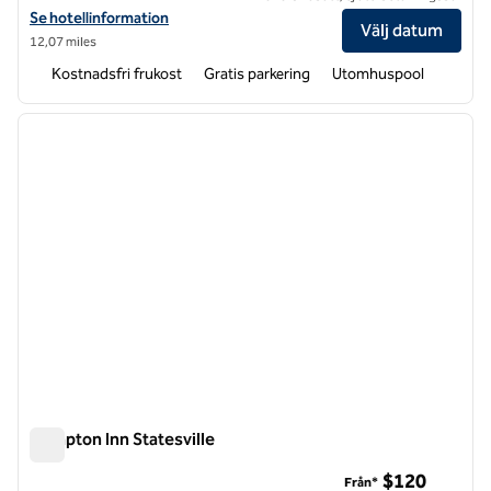
Visa hotelluppgifter för Hampton Inn & Suites Huntersville
Se hotellinformation
Välj datum
12,07 miles
Kostnadsfri frukost
Gratis parkering
Utomhuspool
1
/
12
föregående bild
nästa b
1 av 12
Hampton Inn Statesville
Hampton Inn Statesville
$120
Från*