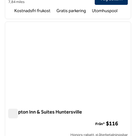
7,84 miles
Kostnadsfri frukost
Gratis parkering
Utomhuspool
1
/
12
föregående bild
nästa b
1 av 12
Hampton Inn & Suites Huntersville
Hampton Inn & Suites Huntersville
$116
Från*
Honors-rabatt, ej återbetalningsbar