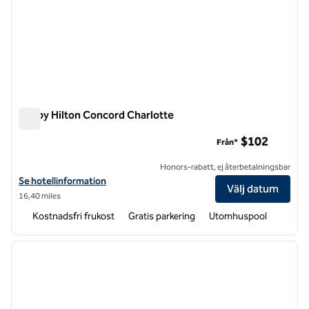
Tru by Hilton Concord Charlotte
Tru by Hilton Concord Charlotte
$102
Från*
Honors-rabatt, ej återbetalningsbar
Visa hotelluppgifter för Tru by Hilton Concord Charlotte
Se hotellinformation
Välj datum
16,40 miles
Kostnadsfri frukost
Gratis parkering
Utomhuspool
1
/
12
föregående bild
nästa b
1 av 12