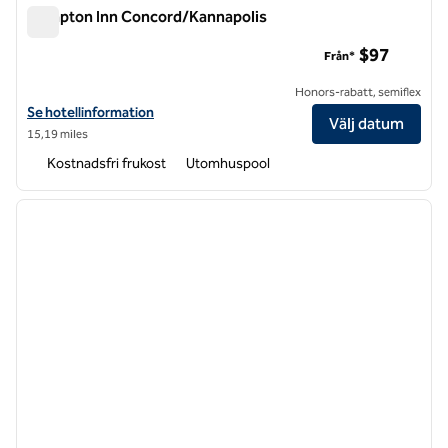
Hampton Inn Concord/Kannapolis
Hampton Inn Concord/Kannapolis
$97
Från*
Honors-rabatt, semiflex
Visa hotelldetaljer för Hampton Inn Concord/Kannapolis
Se hotellinformation
Välj datum
15,19 miles
Kostnadsfri frukost
Utomhuspool
1
/
12
föregående bild
nästa b
1 av 12