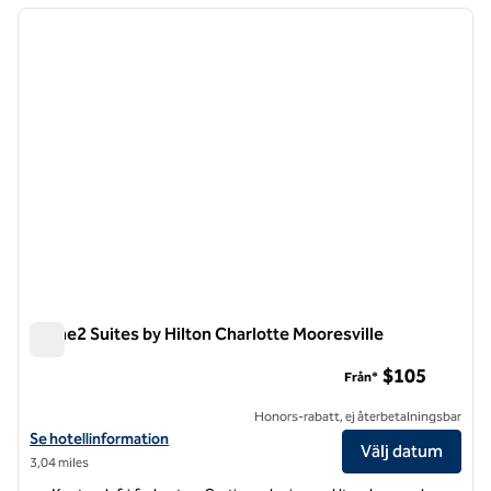
föregående bild
nästa b
1 av 12
Home2 Suites by Hilton Charlotte Mooresville
Home2 Suites by Hilton Charlotte Mooresville
$105
Från*
Honors-rabatt, ej återbetalningsbar
Visa hotelluppgifter för Home2 Suites by Hilton Charlotte Mooresvill
Se hotellinformation
Välj datum
3,04 miles