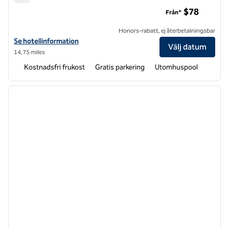
Spark by Hilton Kannapolis
$78
Från*
Honors-rabatt, ej återbetalningsbar
Visa hotelluppgifter för Spark by Hilton Kannapolis
Se hotellinformation
Välj datum
14,75 miles
Kostnadsfri frukost
Gratis parkering
Utomhuspool
1
/
12
föregående bild
nästa b
1 av 12