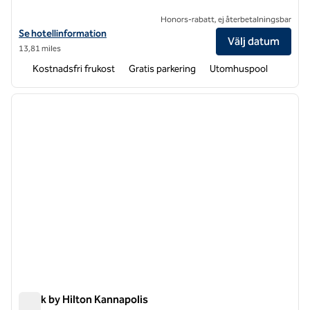
Honors-rabatt, ej återbetalningsbar
Visa hotelluppgifter för Hampton Inn Statesville
Se hotellinformation
Välj datum
13,81 miles
Kostnadsfri frukost
Gratis parkering
Utomhuspool
1
/
12
föregående bild
nästa b
1 av 12
Spark by Hilton Kannapolis