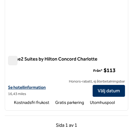
Home2 Suites by Hilton Concord Charlotte
Home2 Suites by Hilton Concord Charlotte
$113
Från*
Honors-rabatt, ej återbetalningsbar
Visa hotelluppgifter för Home2 Suites by Hilton Concord Charlotte
Se hotellinformation
Välj datum
16,43 miles
Kostnadsfri frukost
Gratis parkering
Utomhuspool
Föregående sida, 1 av 1
Nästa sida, 1 av 1
Sida
1 av 1
Sida 1 av 1