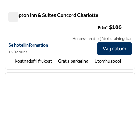
Hampton Inn & Suites Concord Charlotte
Hampton Inn & Suites Concord Charlotte
$106
Från*
Honors-rabatt, ej återbetalningsbar
Visa hotelldetaljer för Hampton Inn & Suites Concord Charlotte
Se hotellinformation
Välj datum
16,02 miles
Kostnadsfri frukost
Gratis parkering
Utomhuspool
1
/
12
föregående bild
nästa b
1 av 12