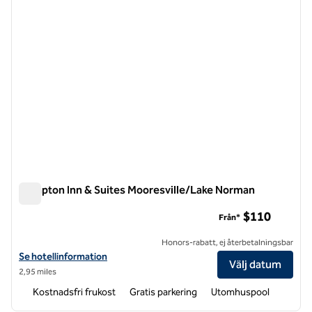
Hampton Inn & Suites Mooresville/Lake Norman
Hampton Inn & Suites Mooresville/Lake Norman
$110
Från*
Honors-rabatt, ej återbetalningsbar
Visa hotelldetaljer för Hampton Inn & Suites Mooresville/Lake Norma
Se hotellinformation
Välj datum
2,95 miles
Kostnadsfri frukost
Gratis parkering
Utomhuspool
1
/
12