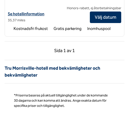
Honors-rabatt, ej återbetalningsbar
Visa hotelluppgifter för Tru by Hilton Smithfield I-95
Se hotellinformation
Välj datum
35,37 miles
Kostnadsfri frukost
Gratis parkering
Inomhuspool
Föregående sida, 1 av 1
Nästa sida, 1 av 1
Sida
1 av 1
Sida 1 av 1
Tru Morrisville-hotell med bekvämligheter och
bekvämligheter
*Priserna baseras på aktuell tillgänglighet under de kommande
30 dagarna och kan komma att ändras. Ange exakta datum för
specifika priser och tillgänglighet.