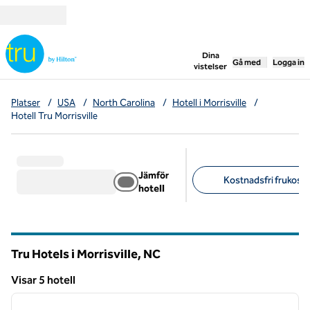
Gå vidare till innehållet
,
öppnar ny flik
Dina
Gå med
Logga in
vistelser
Platser
/
USA
/
North Carolina
/
Hotell i Morrisville
/
Hotell Tru Morrisville
Jämför
Kostnadsfri frukost (
hotell
Föreslagna filter
Tru Hotels i Morrisville,
NC
North Carolina
Visar 5 hotell
1
/
12
Visar 5 hotell
föregående bild
nästa b
1 av 12