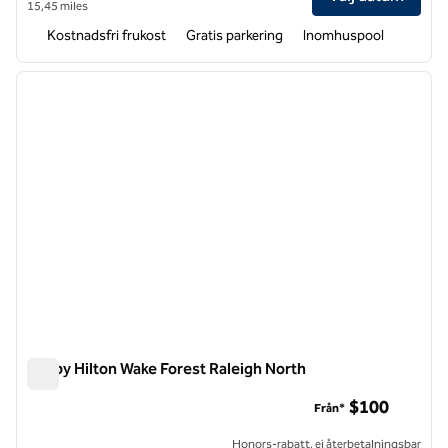
15,45 miles
Kostnadsfri frukost
Gratis parkering
Inomhuspool
1
/
12
föregående bild
nästa b
1 av 12
Tru by Hilton Wake Forest Raleigh North
Tru by Hilton Wake Forest Raleigh North
$100
Från*
Honors-rabatt, ej återbetalningsbar