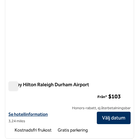
Tru by Hilton Raleigh Durham Airport
Tru by Hilton Raleigh Durham Airport
$103
Från*
Honors-rabatt, ej återbetalningsbar
Visa hotelluppgifter för Tru by Hilton Raleigh Durham Airport
Se hotellinformation
Välj datum
3,24 miles
Kostnadsfri frukost
Gratis parkering
1
/
12