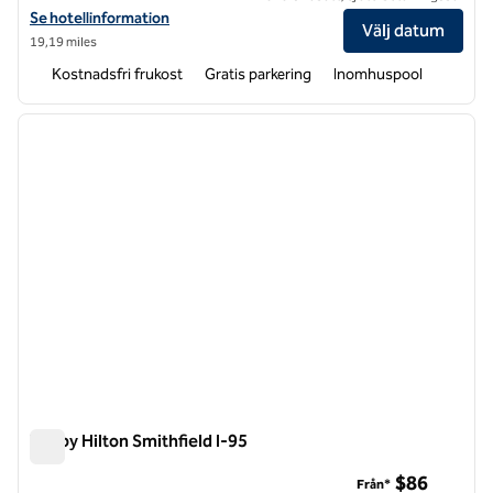
Visa hotelluppgifter för Tru by Hilton Wake Forest Raleigh North
Se hotellinformation
Välj datum
19,19 miles
Kostnadsfri frukost
Gratis parkering
Inomhuspool
1
/
12
föregående bild
nästa b
1 av 12
Tru by Hilton Smithfield I-95
Tru by Hilton Smithfield I-95
$86
Från*