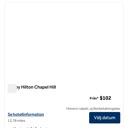
föregående bild
nästa b
1 av 12
Tru by Hilton Chapel Hill
Tru by Hilton Chapel Hill
$102
Från*
Honors-rabatt, ej återbetalningsbar
Visa hotelluppgifter för Tru by Hilton Chapel Hill
Se hotellinformation
Välj datum
13,78 miles