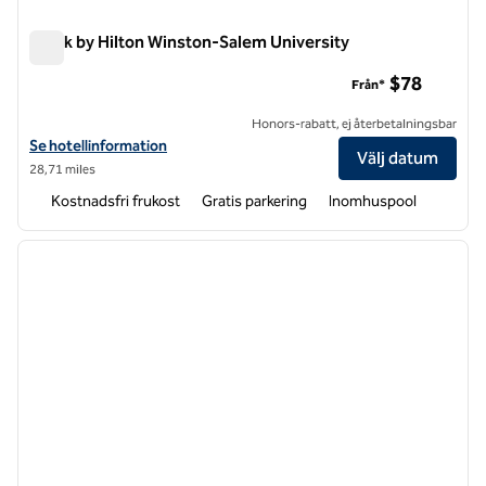
Spark by Hilton Winston-Salem University
Spark by Hilton Winston-Salem University
$78
Från*
Honors-rabatt, ej återbetalningsbar
Visa hotelluppgifter för Spark by Hilton Winston-Salem University
Se hotellinformation
Välj datum
28,71 miles
Kostnadsfri frukost
Gratis parkering
Inomhuspool
1
/
12
föregående bild
nästa b
1 av 12