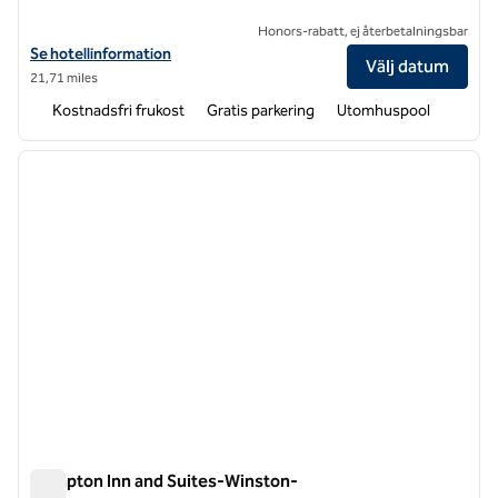
Honors-rabatt, ej återbetalningsbar
Visa hotelldetaljer för Hampton Inn Jonesville/Elkin
Se hotellinformation
Välj datum
21,71 miles
Kostnadsfri frukost
Gratis parkering
Utomhuspool
1
/
12
föregående bild
nästa b
1 av 12
Hampton Inn and Suites-Winston-