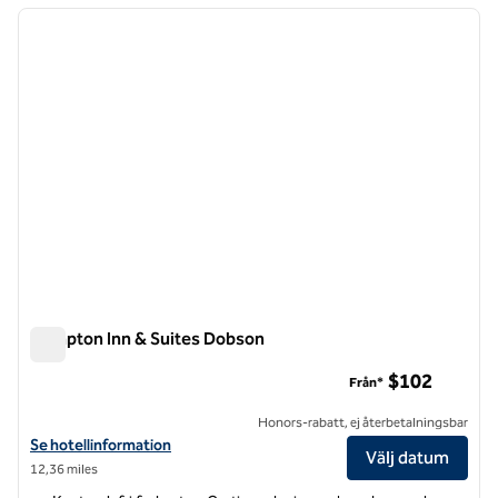
föregående bild
nästa b
1 av 12
Hampton Inn & Suites Dobson
Hampton Inn & Suites Dobson
$102
Från*
Honors-rabatt, ej återbetalningsbar
Visa hotelluppgifter för Hampton Inn & Suites Dobson
Se hotellinformation
Välj datum
12,36 miles