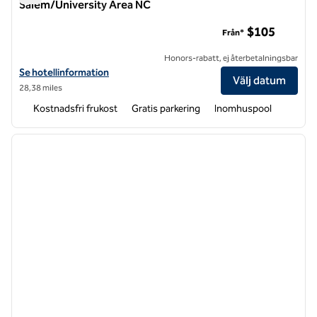
Salem/University Area NC
Hampton Inn and Suites-Winston-Salem/University Area NC
$105
Från*
Honors-rabatt, ej återbetalningsbar
Visa hotelluppgifter för Hampton Inn and Suites-Winston-Salem/Uni
Se hotellinformation
Välj datum
28,38 miles
Kostnadsfri frukost
Gratis parkering
Inomhuspool
1
/
12
föregående bild
nästa b
1 av 12