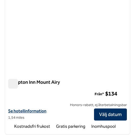
Hampton Inn Mount Airy
Hampton Inn Mount Airy
$134
Från*
Honors-rabatt, ej återbetalningsbar
Visa hotelldetaljer för Hampton Inn Mount Airy
Se hotellinformation
Välj datum
1,54 miles
Kostnadsfri frukost
Gratis parkering
Inomhuspool
1
/
12