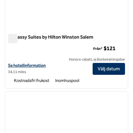
Embassy Suites by Hilton Winston Salem
Embassy Suites by Hilton Winston Salem
$121
Från*
Honors-rabatt, ej återbetalningsbar
Visa hotelluppgifter för Embassy Suites by Hilton Winston Salem
Se hotellinformation
Välj datum
34,11 miles
Kostnadsfri frukost
Inomhuspool
1
/
12
föregående bild
nästa b
1 av 12