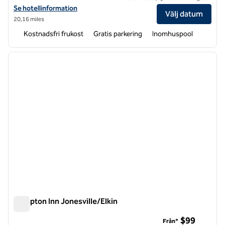
Visa hotelldetaljer för Hampton Inn Galax
Se hotellinformation
Välj datum
20,16 miles
Kostnadsfri frukost
Gratis parkering
Inomhuspool
1
/
12
föregående bild
nästa b
1 av 12
Hampton Inn Jonesville/Elkin
Hampton Inn Jonesville/Elkin
$99
Från*