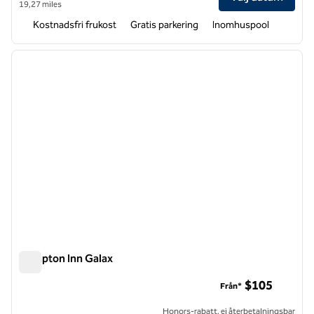
19,27 miles
Kostnadsfri frukost
Gratis parkering
Inomhuspool
1
/
12
föregående bild
nästa b
1 av 12
Hampton Inn Galax
Hampton Inn Galax
$105
Från*
Honors-rabatt, ej återbetalningsbar