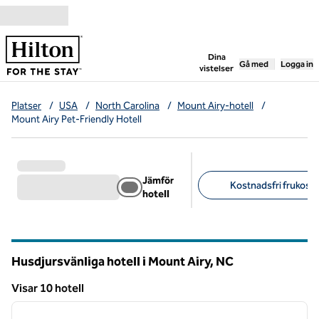
Gå vidare till innehållet
,
öppnar ny flik
Dina
Gå med
Logga in
vistelser
Platser
/
USA
/
North Carolina
/
Mount Airy-hotell
/
Mount Airy Pet-Friendly Hotell
Jämför
Kostnadsfri frukost (
hotell
Föreslagna filter
Husdjursvänliga hotell i Mount Airy,
NC
North Carolina
Visar 10 hotell
1
/
12
Visar 10 hotell
föregående bild
nästa b
1 av 12