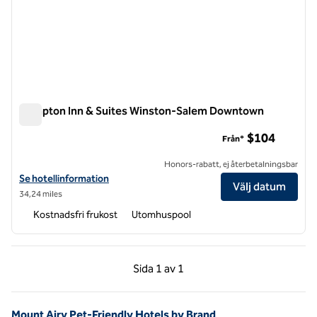
Hampton Inn & Suites Winston-Salem Downtown
Hampton Inn & Suites Winston-Salem Downtown
$104
Från*
Honors-rabatt, ej återbetalningsbar
Visa hotelldetaljer för Hampton Inn & Suites Winston-Salem Downt
Se hotellinformation
Välj datum
34,24 miles
Kostnadsfri frukost
Utomhuspool
Föregående sida, 1 av 1
Nästa sida, 1 av 1
Sida
1 av 1
Sida 1 av 1
Mount Airy Pet-Friendly Hotels by Brand