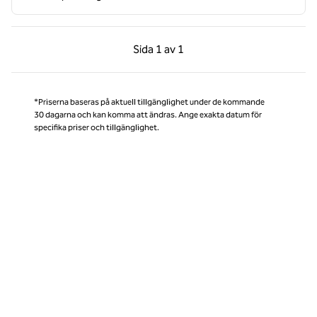
Föregående sida, 1 av 1
Nästa sida, 1 av 1
Sida
1 av 1
Sida 1 av 1
*Priserna baseras på aktuell tillgänglighet under de kommande
30 dagarna och kan komma att ändras. Ange exakta datum för
specifika priser och tillgänglighet.