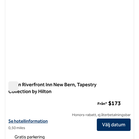
Tryon Riverfront Inn New Bern, Tapestry
Collection by Hilton
Tryon Riverfront Inn New Bern, Tapestry Collection by Hilton
$173
Från*
Honors-rabatt, ej återbetalningsbar
Visa hotelluppgifter för Tryon Riverfront Inn New Bern, Tapestry Coll
Se hotellinformation
Välj datum
0,50 miles
Gratis parkering