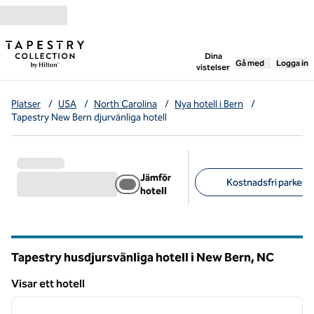
Gå vidare till innehållet
,
öppnar ny flik
Dina
Gå med
Logga in
vistelser
Platser
/
USA
/
North Carolina
/
Nya hotell i Bern
/
Tapestry New Bern djurvänliga hotell
Jämför
Kostnadsfri parkerin
hotell
Föreslagna filter
Tapestry husdjursvänliga hotell i New Bern,
NC
North Carolina
Visar ett hotell
1
/
12
Visar ett hotell
föregående bild
nästa b
1 av 12