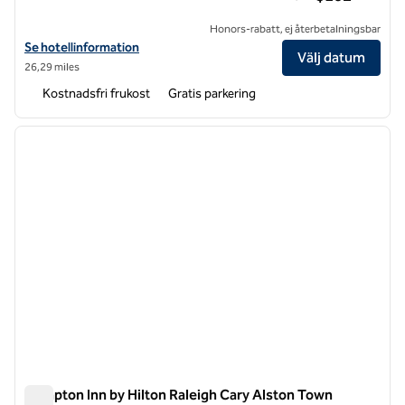
Honors-rabatt, ej återbetalningsbar
Visa hotelldetaljer för Hampton Inn Raleigh/Cary
Se hotellinformation
Välj datum
26,29 miles
Kostnadsfri frukost
Gratis parkering
1
/
10
föregående bild
nästa b
1 av 10
Hampton Inn by Hilton Raleigh Cary Alston Town