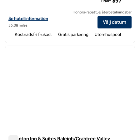
$97
Från*
Honors-rabatt, ej återbetalningsbar
Visa hotelldetaljer för Hampton Inn Raleigh/Clayton I-40
Se hotellinformation
Välj datum
35,08 miles
Kostnadsfri frukost
Gratis parkering
Utomhuspool
1
/
12
föregående bild
nästa b
1 av 12
Hampton Inn & Suites Raleigh/Crabtree Valley