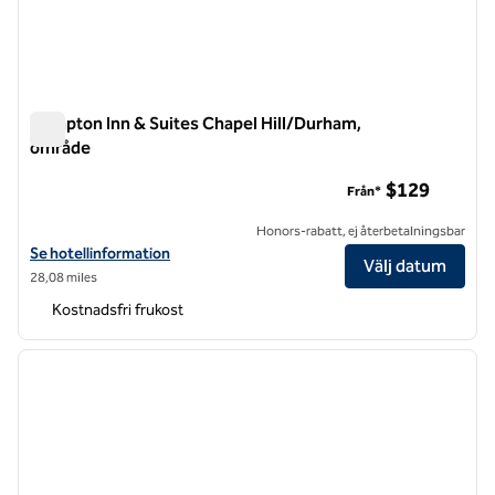
Hampton Inn & Suites Chapel Hill/Durham,
område
Hampton Inn & Suites Chapel Hill/Durham, område
$129
Från*
Honors-rabatt, ej återbetalningsbar
Visa hotelluppgifter för Hampton Inn & Suites Chapel Hill/Durham, A
Se hotellinformation
Välj datum
28,08 miles
Kostnadsfri frukost
1
/
12
föregående bild
nästa b
1 av 12