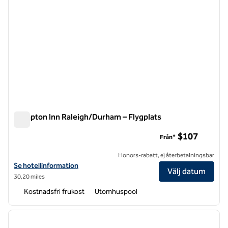
Hampton Inn Raleigh/Durham – Flygplats
Hampton Inn Raleigh/Durham – Flygplats
$107
Från*
Honors-rabatt, ej återbetalningsbar
Visa hotelldetaljer för Hampton Inn Raleigh/Durham-Airport
Se hotellinformation
Välj datum
30,20 miles
Kostnadsfri frukost
Utomhuspool
1
/
12
föregående bild
nästa b
1 av 12