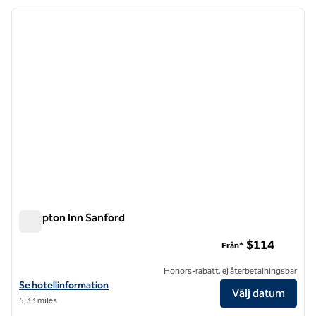
föregående bild
nästa b
1 av 12
Hampton Inn Sanford
Hampton Inn Sanford
$114
Från*
Honors-rabatt, ej återbetalningsbar
Visa hotelluppgifter för Hampton Inn Sanford
Se hotellinformation
Välj datum
5,33 miles