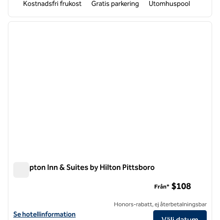
Kostnadsfri frukost
Gratis parkering
Utomhuspool
1
/
14
föregående bild
nästa b
1 av 14
Hampton Inn & Suites by Hilton Pittsboro
Hampton Inn & Suites by Hilton Pittsboro
$108
Från*
Honors-rabatt, ej återbetalningsbar
Visa hotelluppgifter för Hampton Inn & Suites by Hilton Pittsboro
Se hotellinformation
Välj datum