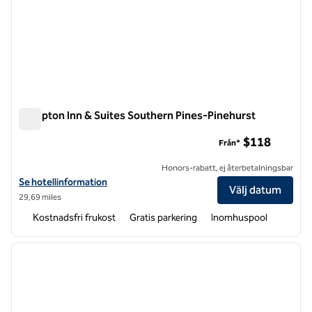
Hampton Inn & Suites Southern Pines-Pinehurst
Hampton Inn & Suites Southern Pines-Pinehurst
$118
Från*
Honors-rabatt, ej återbetalningsbar
Visa hotelldetaljer för Hampton Inn & Suites Southern Pines-Pinehur
Se hotellinformation
Välj datum
29,69 miles
Kostnadsfri frukost
Gratis parkering
Inomhuspool
1
/
12
föregående bild
nästa b
1 av 12