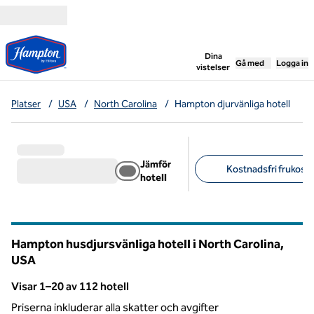
Gå vidare till innehållet
,
öppnar ny flik
Dina
Gå med
Logga in
vistelser
Platser
/
USA
/
North Carolina
/
Hampton djurvänliga hotell
Jämför
Kostnadsfri frukost 
hotell
Föreslagna filter
Hampton husdjursvänliga hotell i North Carolina,
USA
Visar 1–20 av 112 hotell
Visar 112 hotell
Priserna inkluderar alla skatter och avgifter
1
/
12