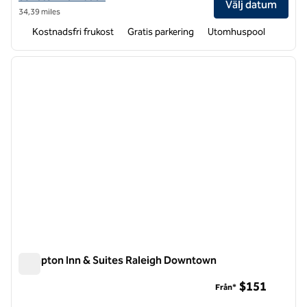
Välj datum
34,39 miles
Kostnadsfri frukost
Gratis parkering
Utomhuspool
1
/
12
föregående bild
nästa b
1 av 12
Hampton Inn & Suites Raleigh Downtown
Hampton Inn & Suites Raleigh Downtown
$151
Från*