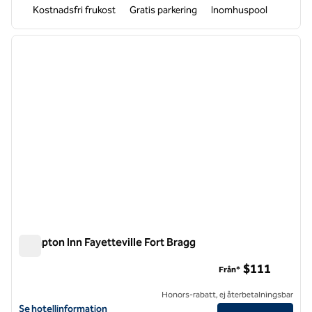
Kostnadsfri frukost
Gratis parkering
Inomhuspool
1
/
12
föregående bild
nästa b
1 av 12
Hampton Inn Fayetteville Fort Bragg
Hampton Inn Fayetteville Fort Bragg
$111
Från*
Honors-rabatt, ej återbetalningsbar
Visa hotelldetaljer för Hampton Inn Fayetteville Fort Bragg
Se hotellinformation