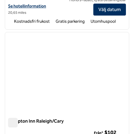
Visa hotelldetaljer för Hampton Inn & Suites Holly Springs
Se hotellinformation
Välj datum
20,65 miles
Kostnadsfri frukost
Gratis parkering
Utomhuspool
1
/
12
föregående bild
nästa b
1 av 12
Hampton Inn Raleigh/Cary
Hampton Inn Raleigh/Cary
$102
Från*