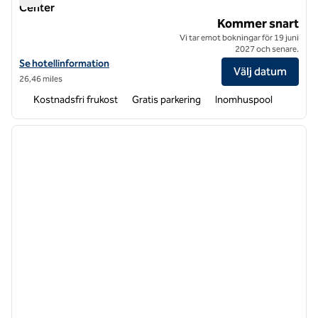
Center
Hampton Inn by Hilton Raleigh Cary Alston Town Center
Kommer snart
Vi tar emot bokningar för 19 juni
2027 och senare.
Visa hotelluppgifter för Hampton Inn by Hilton Raleigh Cary Alston 
Se hotellinformation
Välj datum
26,46 miles
Kostnadsfri frukost
Gratis parkering
Inomhuspool
1
/
12
föregående bild
nästa b
1 av 12