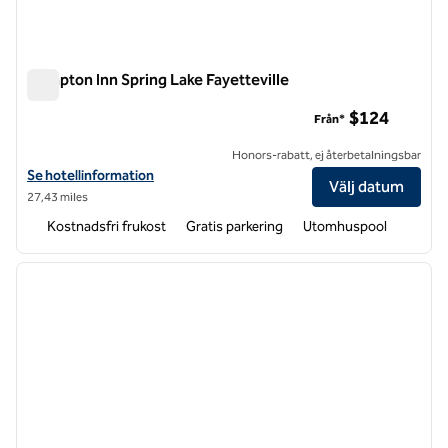
Hampton Inn Spring Lake Fayetteville
Hampton Inn Spring Lake Fayetteville
$124
Från*
Honors-rabatt, ej återbetalningsbar
Visa hotelldetaljer för Hampton Inn Spring Lake Fayetteville
Se hotellinformation
Välj datum
27,43 miles
Kostnadsfri frukost
Gratis parkering
Utomhuspool
1
/
12
föregående bild
nästa b
1 av 12