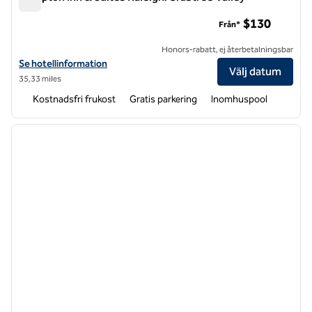
Hampton Inn & Suites Raleigh/Crabtree Valley
$130
Från*
Honors-rabatt, ej återbetalningsbar
Visa hotelluppgifter för Hampton Inn & Suites Raleigh/Crabtree Valle
Se hotellinformation
Välj datum
35,33 miles
Kostnadsfri frukost
Gratis parkering
Inomhuspool
1
/
12
föregående bild
nästa b
1 av 12