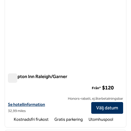
Hampton Inn Raleigh/Garner
Hampton Inn Raleigh/Garner
$120
Från*
Honors-rabatt, ej återbetalningsbar
Visa hotelldetaljer för Hampton Inn Raleigh/Garner
Se hotellinformation
Välj datum
32,99 miles
Kostnadsfri frukost
Gratis parkering
Utomhuspool
1
/
12