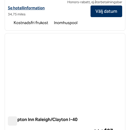
Honors-rabatt, ej återbetalningsbar
Visa hotelldetaljer för Hampton Inn & Suites Raleigh Downtown
Se hotellinformation
Välj datum
34,75 miles
Kostnadsfri frukost
Inomhuspool
1
/
12
föregående bild
nästa b
1 av 12
Hampton Inn Raleigh/Clayton I-40
Hampton Inn Raleigh/Clayton I-40