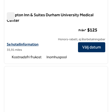
Hampton Inn & Suites Durham University Medical
Center
Hampton Inn & Suites Durham University Medical Center
$125
Från*
Honors-rabatt, ej återbetalningsbar
Visa hotelluppgifter för Hampton Inn & Suites Durham University Me
Se hotellinformation
Välj datum
35,91 miles
Kostnadsfri frukost
Inomhuspool
1
/
12
föregående bild
nästa b
1 av 12