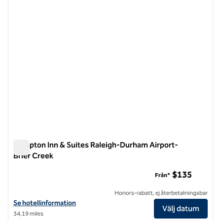
föregående bild
nästa b
1 av 12
Hampton Inn & Suites Raleigh-Durham Airport-
Brier Creek
Hampton Inn & Suites Raleigh-Durham Airport-Brier Creek
$135
Från*
Honors-rabatt, ej återbetalningsbar
Visa hotelluppgifter för Hampton Inn & Suites Raleigh-Durham Airpo
Se hotellinformation
Välj datum
34,19 miles