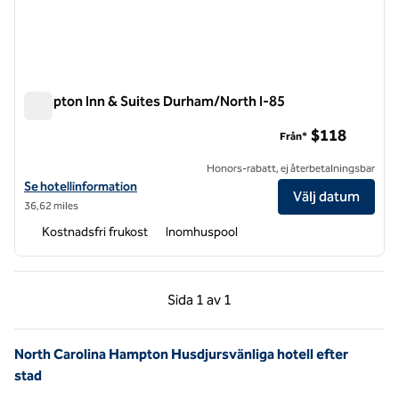
Hampton Inn & Suites Durham/North I-85
Hampton Inn & Suites Durham/North I-85
$118
Från*
Honors-rabatt, ej återbetalningsbar
Visa hotelluppgifter för Hampton Inn & Suites Durham/North I-85
Se hotellinformation
Välj datum
36,62 miles
Kostnadsfri frukost
Inomhuspool
Föregående sida, 1 av 1
Nästa sida, 1 av 1
Sida
1 av 1
Sida 1 av 1
North Carolina Hampton Husdjursvänliga hotell efter
stad