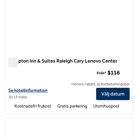
Hampton Inn & Suites Raleigh Cary Lenovo Center
Hampton Inn & Suites Raleigh Cary Lenovo Center
$116
Från*
Honors-rabatt, ej återbetalningsbar
Visa hotelluppgifter för Hampton Inn & Suites Raleigh Cary Lenovo 
Se hotellinformation
Välj datum
30,15 miles
Kostnadsfri frukost
Gratis parkering
Utomhuspool
1
/
12
föregående bild
nästa b
1 av 12