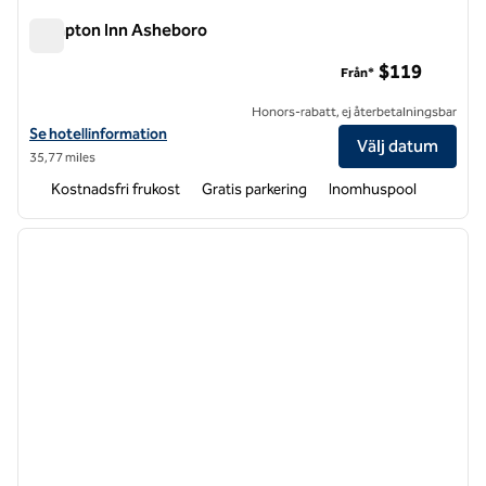
Hampton Inn Asheboro
Hampton Inn Asheboro
$119
Från*
Honors-rabatt, ej återbetalningsbar
Visa hotelldetaljer för Hampton Inn Asheboro
Se hotellinformation
Välj datum
35,77 miles
Kostnadsfri frukost
Gratis parkering
Inomhuspool
1
/
12
föregående bild
nästa b
1 av 12