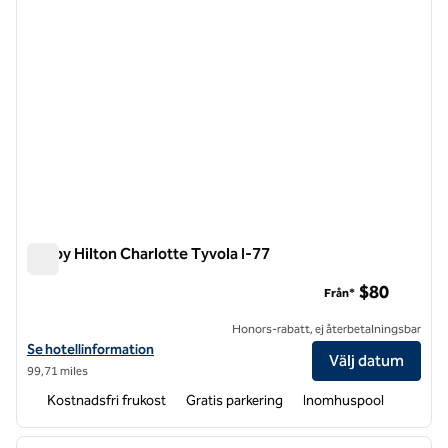
Tru by Hilton Charlotte Tyvola I-77
Tru by Hilton Charlotte Tyvola I-77
$80
Från*
Honors-rabatt, ej återbetalningsbar
Visa hotelluppgifter för Tru by Hilton Charlotte Tyvola I-77
Se hotellinformation
Välj datum
99,71 miles
Kostnadsfri frukost
Gratis parkering
Inomhuspool
1
/
12
föregående bild
nästa b
1 av 12