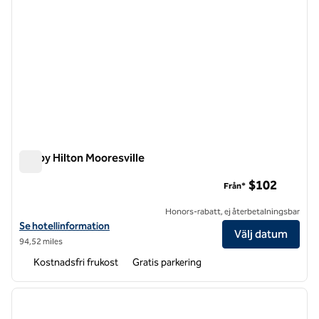
Tru by Hilton Mooresville
Tru by Hilton Mooresville
$102
Från*
Honors-rabatt, ej återbetalningsbar
Visa hotelluppgifter för Tru by Hilton Mooresville
Se hotellinformation
Välj datum
94,52 miles
Kostnadsfri frukost
Gratis parkering
1
/
12
föregående bild
nästa b
1 av 12