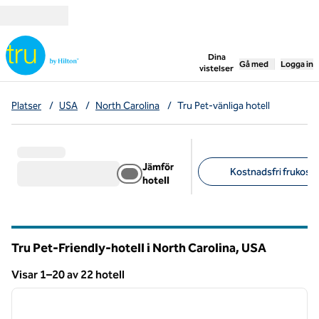
Gå vidare till innehållet
,
öppnar ny flik
Dina
Gå med
Logga in
vistelser
Platser
/
USA
/
North Carolina
/
Tru Pet-vänliga hotell
Jämför
Kostnadsfri frukost 
hotell
Föreslagna filter
Tru Pet-Friendly-hotell i North Carolina, USA
Visar 1–20 av 22 hotell
1
/
12
Visar 22 hotell
föregående bild
nästa b
1 av 12