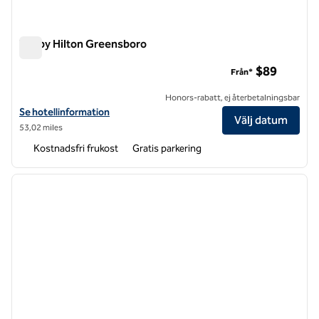
Tru by Hilton Greensboro
Tru by Hilton Greensboro
$89
Från*
Honors-rabatt, ej återbetalningsbar
Visa hotelluppgifter för Tru by Hilton Greensboro
Se hotellinformation
Välj datum
53,02 miles
Kostnadsfri frukost
Gratis parkering
1
/
12
föregående bild
nästa b
1 av 12