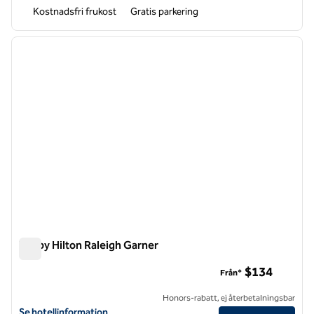
Kostnadsfri frukost
Gratis parkering
Tru by Hilton Raleigh Garner
Tru by Hilton Raleigh Garner
$134
Från*
Honors-rabatt, ej återbetalningsbar
Visa hotelluppgifter för Tru by Hilton Raleigh Garner
Se hotellinformation