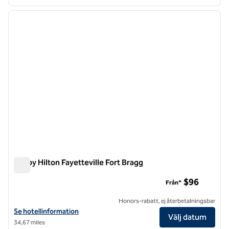
1
/
12
föregående bild
nästa b
1 av 12
Tru by Hilton Fayetteville Fort Bragg
Tru by Hilton Fayetteville Fort Bragg
$96
Från*
Honors-rabatt, ej återbetalningsbar
Visa hotelluppgifter för Tru by Hilton Fayetteville Fort Bragg
Se hotellinformation
Välj datum
34,67 miles