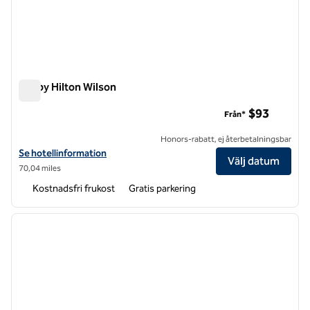
Tru by Hilton Wilson
Tru by Hilton Wilson
$93
Från*
Honors-rabatt, ej återbetalningsbar
Visa hotelluppgifter för Tru by Hilton Wilson
Se hotellinformation
Välj datum
70,04 miles
Kostnadsfri frukost
Gratis parkering
1
/
12
föregående bild
nästa b
1 av 12