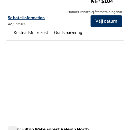
$104
Från*
Honors-rabatt, ej återbetalningsbar
Visa hotelluppgifter för Tru by Hilton Fayetteville I 95
Se hotellinformation
Välj datum
42,17 miles
Kostnadsfri frukost
Gratis parkering
1
/
12
föregående bild
nästa b
1 av 12
Tru by Hilton Wake Forest Raleigh North