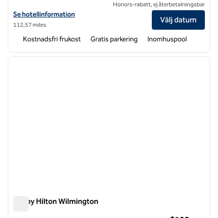
Honors-rabatt, ej återbetalningsbar
Visa hotelluppgifter för Tru by Hilton Leland Wilmington
Se hotellinformation
Välj datum
112,57 miles
Kostnadsfri frukost
Gratis parkering
Inomhuspool
1
/
12
föregående bild
nästa b
1 av 12
Tru by Hilton Wilmington
Tru by Hilton Wilmington