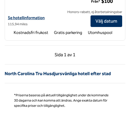
$100
Från*
Honors-rabatt, ej återbetalningsbar
Visa hotelluppgifter för Tru by Hilton Wilmington
Se hotellinformation
Välj datum
115,94 miles
Kostnadsfri frukost
Gratis parkering
Utomhuspool
Föregående sida, 1 av 1
Nästa sida, 1 av 1
Sida
1 av 1
Sida 1 av 1
North Carolina Tru Husdjursvänliga hotell efter stad
*Priserna baseras på aktuell tillgänglighet under de kommande
30 dagarna och kan komma att ändras. Ange exakta datum för
specifika priser och tillgänglighet.