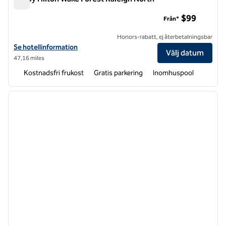
Tru by Hilton Wake Forest Raleigh North
$99
Från*
Honors-rabatt, ej återbetalningsbar
Visa hotelluppgifter för Tru by Hilton Wake Forest Raleigh North
Se hotellinformation
Välj datum
47,16 miles
Kostnadsfri frukost
Gratis parkering
Inomhuspool
1
/
12
föregående bild
nästa b
1 av 12