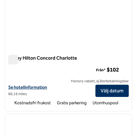
Tru by Hilton Concord Charlotte
Tru by Hilton Concord Charlotte
$102
Från*
Honors-rabatt, ej återbetalningsbar
Visa hotelluppgifter för Tru by Hilton Concord Charlotte
Se hotellinformation
Välj datum
86,16 miles
Kostnadsfri frukost
Gratis parkering
Utomhuspool
1
/
12
föregående bild
nästa b
1 av 12