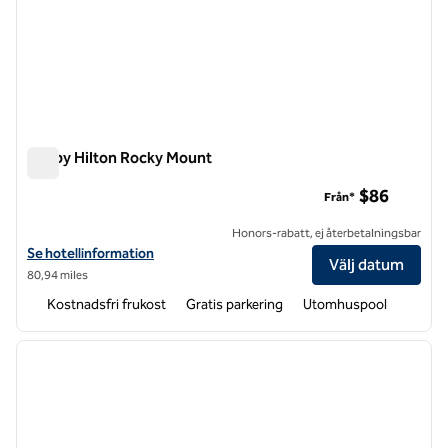
Tru by Hilton Rocky Mount
Tru by Hilton Rocky Mount
$86
Från*
Honors-rabatt, ej återbetalningsbar
Visa hotelluppgifter för Tru by Hilton Rocky Mount
Se hotellinformation
Välj datum
80,94 miles
Kostnadsfri frukost
Gratis parkering
Utomhuspool
1
/
12
föregående bild
nästa b
1 av 12