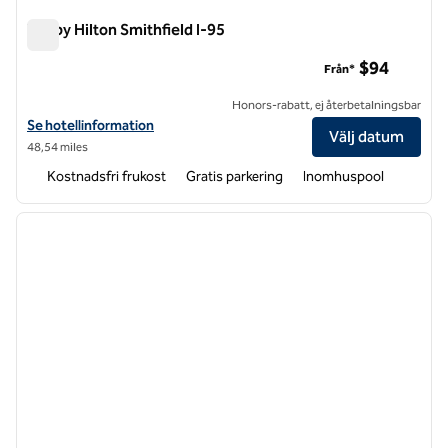
Tru by Hilton Smithfield I-95
Tru by Hilton Smithfield I-95
$94
Från*
Honors-rabatt, ej återbetalningsbar
Visa hotelluppgifter för Tru by Hilton Smithfield I-95
Se hotellinformation
Välj datum
48,54 miles
Kostnadsfri frukost
Gratis parkering
Inomhuspool
1
/
12
föregående bild
nästa b
1 av 12