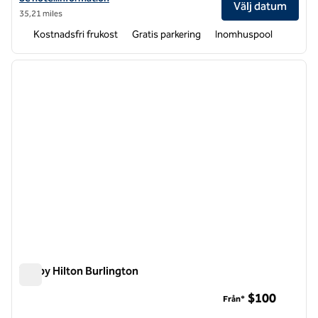
Välj datum
35,21 miles
Kostnadsfri frukost
Gratis parkering
Inomhuspool
1
/
12
föregående bild
nästa b
1 av 12
Tru by Hilton Burlington
Tru by Hilton Burlington
$100
Från*