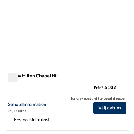
Tru by Hilton Chapel Hill
Tru by Hilton Chapel Hill
$102
Från*
Honors-rabatt, ej återbetalningsbar
Visa hotelluppgifter för Tru by Hilton Chapel Hill
Se hotellinformation
Välj datum
29,17 miles
Kostnadsfri frukost
1
/
12
föregående bild
nästa b
1 av 12