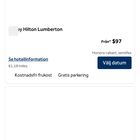
Tru by Hilton Lumberton
Tru by Hilton Lumberton
$97
Från*
Honors-rabatt, semiflex
Visa hotelluppgifter för Tru by Hilton Lumberton
Se hotellinformation
Välj datum
61,18 miles
Kostnadsfri frukost
Gratis parkering
1
/
12
föregående bild
nästa b
1 av 12