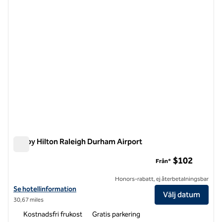
Tru by Hilton Raleigh Durham Airport
Tru by Hilton Raleigh Durham Airport
$102
Från*
Honors-rabatt, ej återbetalningsbar
Visa hotelluppgifter för Tru by Hilton Raleigh Durham Airport
Se hotellinformation
Välj datum
30,67 miles
Kostnadsfri frukost
Gratis parkering