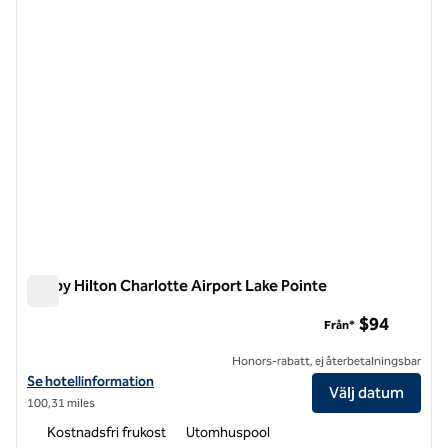
Tru by Hilton Charlotte Airport Lake Pointe
Tru by Hilton Charlotte Airport Lake Pointe
$94
Från*
Honors-rabatt, ej återbetalningsbar
Visa hotelluppgifter för Tru by Hilton Charlotte Airport Lake Pointe
Se hotellinformation
Välj datum
100,31 miles
Kostnadsfri frukost
Utomhuspool