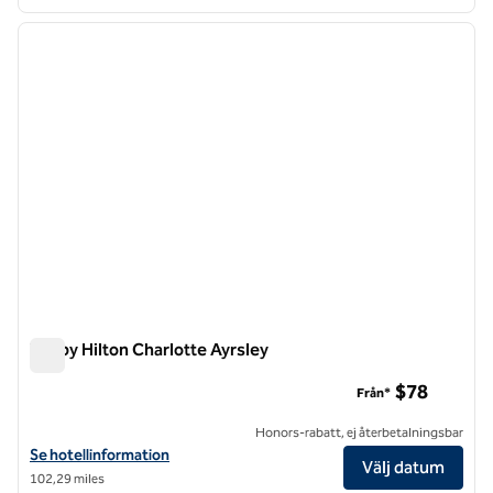
1
/
14
föregående bild
nästa b
1 av 14
Tru by Hilton Charlotte Ayrsley
Tru by Hilton Charlotte Ayrsley
$78
Från*
Honors-rabatt, ej återbetalningsbar
Visa hotelluppgifter för Tru by Hilton Charlotte Ayrsley
Se hotellinformation
Välj datum
102,29 miles