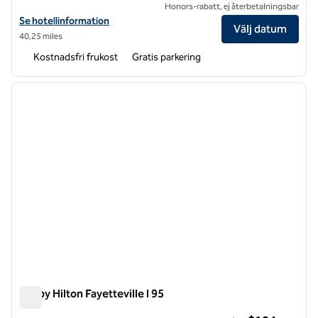
Honors-rabatt, ej återbetalningsbar
Visa hotelluppgifter för Tru by Hilton Burlington
Se hotellinformation
Välj datum
40,25 miles
Kostnadsfri frukost
Gratis parkering
1
/
12
föregående bild
nästa b
1 av 12
Tru by Hilton Fayetteville I 95
Tru by Hilton Fayetteville I 95