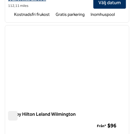
Välj datum
112,11 miles
Kostnadsfri frukost
Gratis parkering
Inomhuspool
1
/
12
föregående bild
nästa b
1 av 12
Tru by Hilton Leland Wilmington
Tru by Hilton Leland Wilmington
$96
Från*