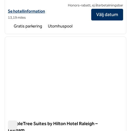
Honors-rabatt, ej återbetalningsbar
Visa hotelluppgifter för DoubleTree by Hilton Hotel Raleigh-Durham A
Se hotellinformation
Välj datum
13,19 miles
Gratis parkering
Utomhuspool
1
/
12
föregående bild
nästa b
1 av 12
DoubleTree Suites by Hilton Hotel Raleigh –
Durham