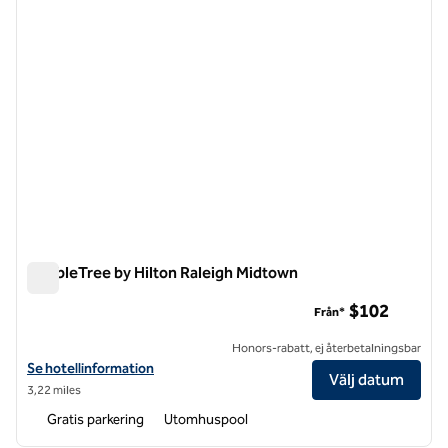
DoubleTree by Hilton Raleigh Midtown
DoubleTree by Hilton Raleigh Midtown
$102
Från*
Honors-rabatt, ej återbetalningsbar
Visa hotelluppgifter för DoubleTree by Hilton Raleigh Midtown
Se hotellinformation
Välj datum
3,22 miles
Gratis parkering
Utomhuspool
1
/
12