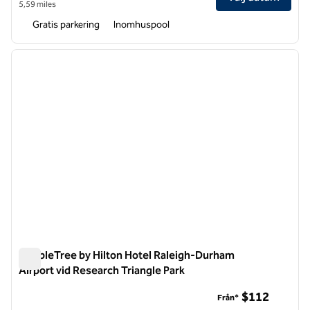
5,59 miles
Gratis parkering
Inomhuspool
1
/
12
föregående bild
nästa b
1 av 12
DoubleTree by Hilton Hotel Raleigh-Durham
Airport vid Research Triangle Park
DoubleTree by Hilton Hotel Raleigh-Durham Airport vid Resea
$112
Från*