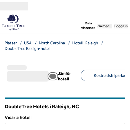
Gå vidare till innehållet
,
öppnar ny flik
Dina
Gå med
Logga in
vistelser
Platser
/
USA
/
North Carolina
/
Hotell i Raleigh
/
DoubleTree Raleigh-hotell
Jämför
Kostnadsfri parkerin
hotell
Föreslagna filter
DoubleTree Hotels i Raleigh,
NC
North Carolina
Visar 5 hotell
1
/
12
Visar 5 hotell
föregående bild
nästa b
1 av 12