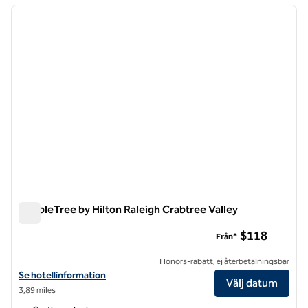
föregående bild
nästa b
1 av 12
DoubleTree by Hilton Raleigh Crabtree Valley
DoubleTree by Hilton Raleigh Crabtree Valley
$118
Från*
Honors-rabatt, ej återbetalningsbar
Visa hotelluppgifter för DoubleTree by Hilton Raleigh Crabtree Valley
Se hotellinformation
Välj datum
3,89 miles