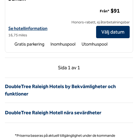
DoubleTree Suites by Hilton Hotel Raleigh – Durham
$91
Från*
Honors-rabatt, ej återbetalningsbar
Visa hotelluppgifter för DoubleTree Suites by Hilton Hotel Raleigh –
Se hotellinformation
Välj datum
16,75 miles
Gratis parkering
Inomhuspool
Utomhuspool
Föregående sida, 1 av 1
Nästa sida, 1 av 1
Sida
1 av 1
Sida 1 av 1
DoubleTree Raleigh Hotels by Bekvämligheter och
funktioner
DoubleTree Raleigh Hotell nära sevärdheter
*Priserna baseras på aktuell tillgänglighet under de kommande