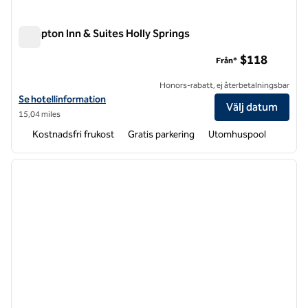
Hampton Inn & Suites Holly Springs
Hampton Inn & Suites Holly Springs
$118
Från*
Honors-rabatt, ej återbetalningsbar
Visa hotelldetaljer för Hampton Inn & Suites Holly Springs
Se hotellinformation
Välj datum
15,04 miles
Kostnadsfri frukost
Gratis parkering
Utomhuspool
1
/
12
föregående bild
nästa b
1 av 12