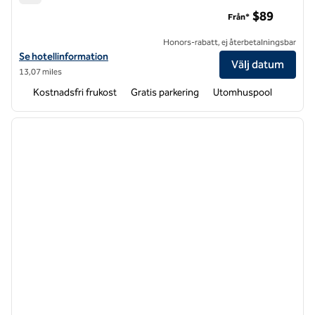
Hampton Inn Raleigh/Clayton I-40
$89
Från*
Honors-rabatt, ej återbetalningsbar
Visa hotelldetaljer för Hampton Inn Raleigh/Clayton I-40
Se hotellinformation
Välj datum
13,07 miles
Kostnadsfri frukost
Gratis parkering
Utomhuspool
1
/
12
föregående bild
nästa b
1 av 12