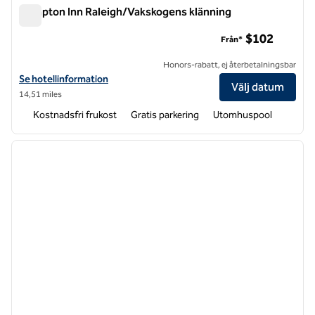
Hampton Inn Raleigh/Vakskogens klänning
Hampton Inn Raleigh/Vakskogens klänning
$102
Från*
Honors-rabatt, ej återbetalningsbar
Visa hotelldetaljer för Hampton Inn Raleigh/Town of Wake Forest
Se hotellinformation
Välj datum
14,51 miles
Kostnadsfri frukost
Gratis parkering
Utomhuspool
1
/
12
föregående bild
nästa b
1 av 12