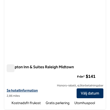
Hampton Inn & Suites Raleigh Midtown
Hampton Inn & Suites Raleigh Midtown
$141
Från*
Honors-rabatt, ej återbetalningsbar
Visa hotelldetaljer för Hampton Inn & Suites Raleigh Midtown
Se hotellinformation
Välj datum
2,86 miles
Kostnadsfri frukost
Gratis parkering
Utomhuspool
1
/
12