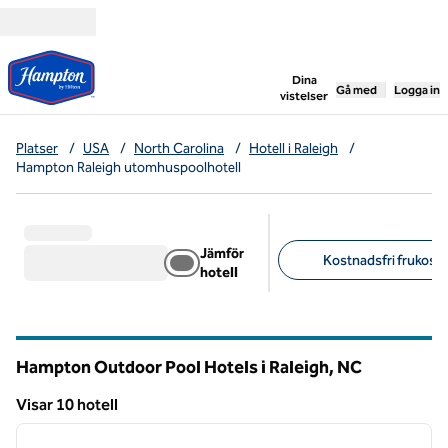
Gå vidare till innehållet
,
öppnar ny flik
Dina
Gå med
Logga in
vistelser
Platser
/
USA
/
North Carolina
/
Hotell i Raleigh
/
Hampton Raleigh utomhuspoolhotell
Jämför
Kostnadsfri frukost 
hotell
Föreslagna filter
Hampton Outdoor Pool Hotels i Raleigh,
NC
North Carolina
Visar 10 hotell
1
/
12
Visar 10 hotell
föregående bild
nästa b
1 av 12