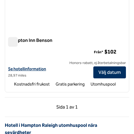
Hampton Inn Benson
Hampton Inn Benson
$102
Från*
Honors-rabatt, ej återbetalningsbar
Visa hotelldetaljer för Hampton Inn Benson
Se hotellinformation
Välj datum
28,97 miles
Kostnadsfri frukost
Gratis parkering
Utomhuspool
Föregående sida, 1 av 1
Nästa sida, 1 av 1
Sida
1 av 1
Sida 1 av 1
Hotell i Hampton Raleigh utomhuspool nära
sevärdheter