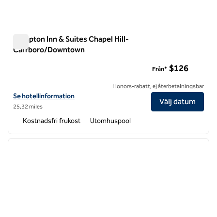
Hampton Inn & Suites Chapel Hill-
Carrboro/Downtown
Hampton Inn & Suites Chapel Hill-Carrboro/Downtown
$126
Från*
Honors-rabatt, ej återbetalningsbar
Visa hotelldetaljer för Hampton Inn & Suites Chapel Hill-Carrboro/
Se hotellinformation
Välj datum
25,32 miles
Kostnadsfri frukost
Utomhuspool
1
/
12
föregående bild
nästa b
1 av 12