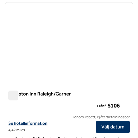
föregående bild
nästa b
1 av 12
Hampton Inn Raleigh/Garner
Hampton Inn Raleigh/Garner
$106
Från*
Honors-rabatt, ej återbetalningsbar
Visa hotelldetaljer för Hampton Inn Raleigh/Garner
Se hotellinformation
Välj datum
4,42 miles