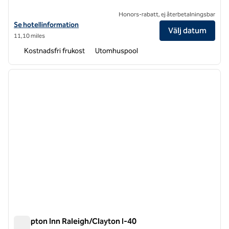
Honors-rabatt, ej återbetalningsbar
Visa hotelldetaljer för Hampton Inn Raleigh/Durham-Airport
Se hotellinformation
Välj datum
11,10 miles
Kostnadsfri frukost
Utomhuspool
1
/
12
föregående bild
nästa b
1 av 12
Hampton Inn Raleigh/Clayton I-40