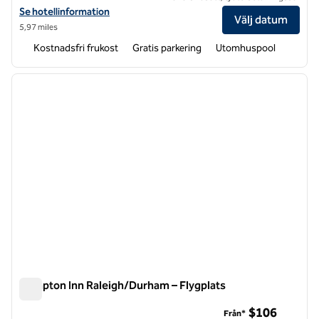
Visa hotelluppgifter för Hampton Inn & Suites Raleigh Cary Lenovo 
Se hotellinformation
Välj datum
5,97 miles
Kostnadsfri frukost
Gratis parkering
Utomhuspool
1
/
12
föregående bild
nästa b
1 av 12
Hampton Inn Raleigh/Durham – Flygplats
Hampton Inn Raleigh/Durham – Flygplats
$106
Från*