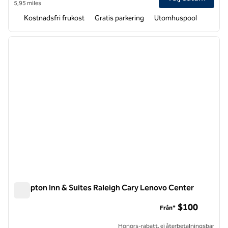
5,95 miles
Kostnadsfri frukost
Gratis parkering
Utomhuspool
1
/
12
föregående bild
nästa b
1 av 12
Hampton Inn & Suites Raleigh Cary Lenovo Center
Hampton Inn & Suites Raleigh Cary Lenovo Center
$100
Från*
Honors-rabatt, ej återbetalningsbar