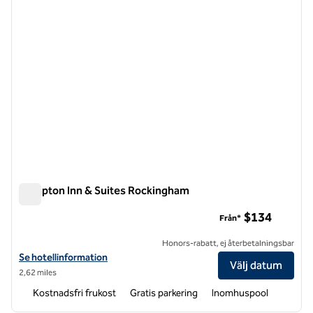
Hampton Inn & Suites Rockingham
Hampton Inn & Suites Rockingham
$134
Från*
Honors-rabatt, ej återbetalningsbar
Visa hotelldetaljer för Hampton Inn & Suites Rockingham
Se hotellinformation
Välj datum
2,62 miles
Kostnadsfri frukost
Gratis parkering
Inomhuspool
1
/
12