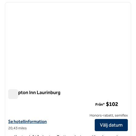
föregående bild
nästa b
1 av 12
Hampton Inn Laurinburg
Hampton Inn Laurinburg
$102
Från*
Honors-rabatt, semiflex
Visa hotelldetaljer för Hampton Inn Laurinburg
Se hotellinformation
Välj datum
20,43 miles