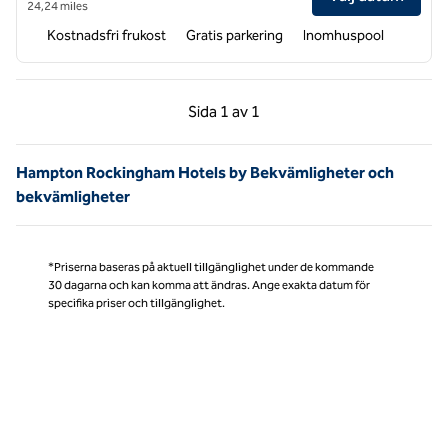
24,24 miles
Kostnadsfri frukost
Gratis parkering
Inomhuspool
Föregående sida, 1 av 1
Nästa sida, 1 av 1
Sida
1 av 1
Sida 1 av 1
Hampton Rockingham Hotels by Bekvämligheter och
bekvämligheter
*Priserna baseras på aktuell tillgänglighet under de kommande
30 dagarna och kan komma att ändras. Ange exakta datum för
specifika priser och tillgänglighet.