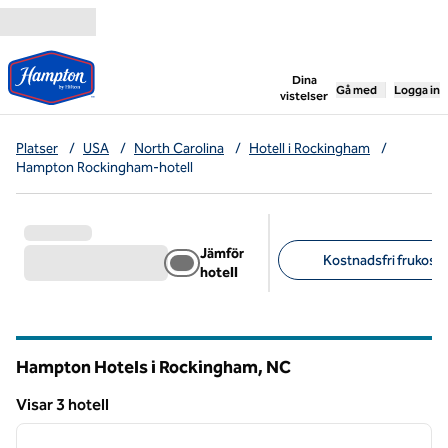
Gå vidare till innehållet
,
öppnar ny flik
Dina
Gå med
Logga in
vistelser
Platser
/
USA
/
North Carolina
/
Hotell i Rockingham
/
Hampton Rockingham-hotell
Jämför
Kostnadsfri frukost (
hotell
Föreslagna filter
Hampton Hotels i Rockingham,
NC
North Carolina
Visar 3 hotell
1
/
8
Visar 3 hotell
föregående bild
nästa b
1 av 8