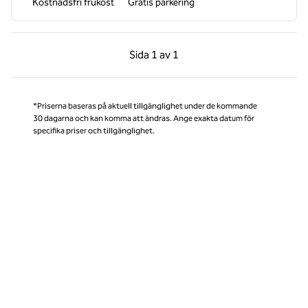
Kostnadsfri frukost
Gratis parkering
Föregående sida, 1 av 1
Nästa sida, 1 av 1
Sida
1 av 1
Sida 1 av 1
*Priserna baseras på aktuell tillgänglighet under de kommande
30 dagarna och kan komma att ändras. Ange exakta datum för
specifika priser och tillgänglighet.