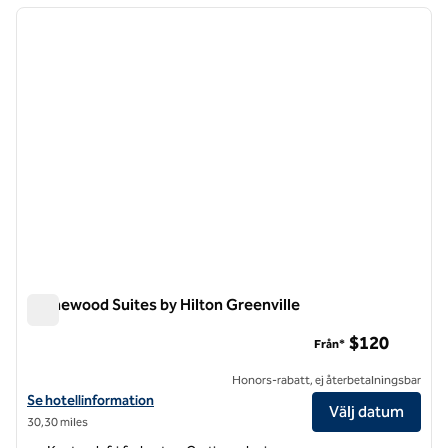
föregående bild
nästa b
1 av 12
Homewood Suites by Hilton Greenville
Homewood Suites by Hilton Greenville
$120
Från*
Honors-rabatt, ej återbetalningsbar
Visa hotelluppgifter för Homewood Suites by Hilton Greenville
Se hotellinformation
Välj datum
30,30 miles