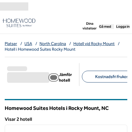
Gå vidare till innehållet
,
öppnar ny flik
Dina
Gå med
Logga in
vistelser
Platser
/
USA
/
North Carolina
/
Hotell vid Rocky Mount
/
Hotell i Homewood Suites Rocky Mount
Jämför
Kostnadsfri frukost (
hotell
Föreslagna filter
Homewood Suites Hotels i Rocky Mount,
NC
North Carolina
Visar 2 hotell
1
/
12
Visar 2 hotell
föregående bild
nästa b
1 av 12