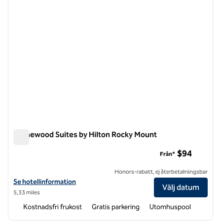
Homewood Suites by Hilton Rocky Mount
Homewood Suites by Hilton Rocky Mount
$94
Från*
Honors-rabatt, ej återbetalningsbar
Visa hotelluppgifter för Homewood Suites by Hilton Rocky Mount
Se hotellinformation
Välj datum
5,33 miles
Kostnadsfri frukost
Gratis parkering
Utomhuspool
1
/
12