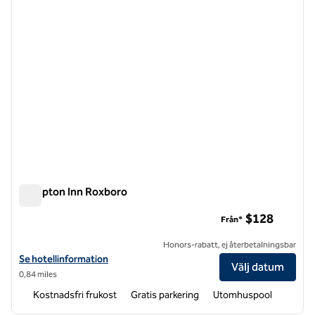
Hampton Inn Roxboro
Hampton Inn Roxboro
$128
Från*
Honors-rabatt, ej återbetalningsbar
Visa hotelldetaljer för Hampton Inn Roxboro
Se hotellinformation
Välj datum
0,84 miles
Kostnadsfri frukost
Gratis parkering
Utomhuspool
1
/
12