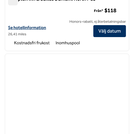
Hampton Inn & Suites Durham/North I-85
$118
Från*
Honors-rabatt, ej återbetalningsbar
Visa hotelluppgifter för Hampton Inn & Suites Durham/North I-85
Se hotellinformation
Välj datum
26,41 miles
Kostnadsfri frukost
Inomhuspool
1
/
12
föregående bild
nästa b
1 av 12