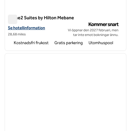
Home2 Suites by Hilton Mebane
Home2 Suites by Hilton Mebane
Kommer snart
Visa hotelluppgifter för Home2 Suites by Hilton Mebane
Se hotellinformation
Vi öppnar den 2027 februari, men
28,68 miles
tar inte emot bokningar ännu.
Kostnadsfri frukost
Gratis parkering
Utomhuspool
1
/
12
föregående bild
nästa b
1 av 12