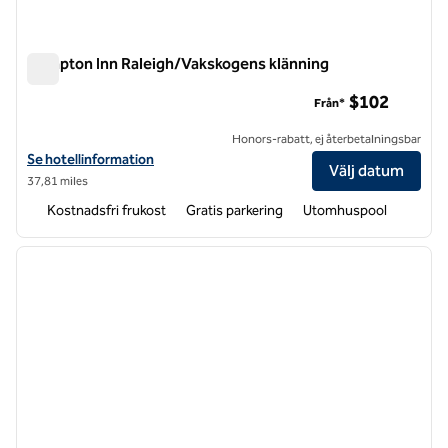
Hampton Inn Raleigh/Vakskogens klänning
Hampton Inn Raleigh/Vakskogens klänning
$102
Från*
Honors-rabatt, ej återbetalningsbar
Visa hotelldetaljer för Hampton Inn Raleigh/Town of Wake Forest
Se hotellinformation
Välj datum
37,81 miles
Kostnadsfri frukost
Gratis parkering
Utomhuspool
1
/
12
föregående bild
nästa b
1 av 12