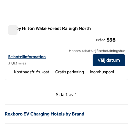
Tru by Hilton Wake Forest Raleigh North
Tru by Hilton Wake Forest Raleigh North
$98
Från*
Honors-rabatt, ej återbetalningsbar
Visa hotelluppgifter för Tru by Hilton Wake Forest Raleigh North
Se hotellinformation
Välj datum
37,83 miles
Kostnadsfri frukost
Gratis parkering
Inomhuspool
Föregående sida, 1 av 1
Nästa sida, 1 av 1
Sida
1 av 1
Sida 1 av 1
Roxboro EV Charging Hotels by Brand