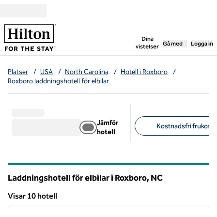
Gå vidare till innehållet
,
öppnar ny flik
Dina
Gå med
Logga in
vistelser
Platser
/
USA
/
North Carolina
/
Hotell i Roxboro
/
Roxboro laddningshotell för elbilar
Jämför
Kostnadsfri frukost (
hotell
Föreslagna filter
Laddningshotell för elbilar i Roxboro,
NC
North Carolina
Visar 10 hotell
1
/
12
Visar 10 hotell
föregående bild
nästa b
1 av 12