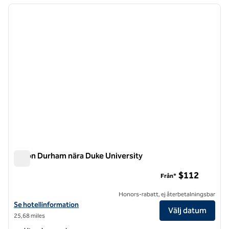
föregående bild
nästa b
1 av 12
Hilton Durham nära Duke University
Hilton Durham nära Duke University
$112
Från*
Honors-rabatt, ej återbetalningsbar
Visa hotelluppgifter för Hilton Durham nära Duke University
Se hotellinformation
Välj datum
25,68 miles