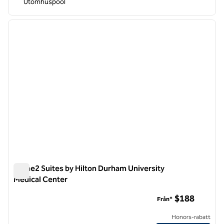
Utomhuspool
1
/
12
föregående bild
nästa b
1 av 12
Home2 Suites by Hilton Durham University
Medical Center
Home2 Suites by Hilton Durham University Medical Center
$188
Från*
Honors-rabatt