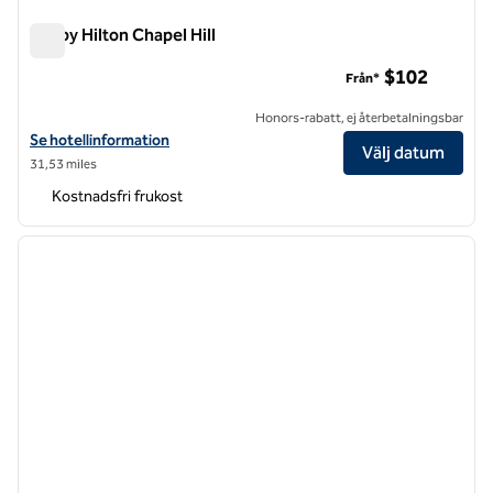
Tru by Hilton Chapel Hill
Tru by Hilton Chapel Hill
$102
Från*
Honors-rabatt, ej återbetalningsbar
Visa hotelluppgifter för Tru by Hilton Chapel Hill
Se hotellinformation
Välj datum
31,53 miles
Kostnadsfri frukost
1
/
12
föregående bild
nästa b
1 av 12