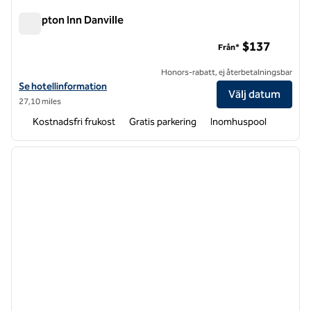
Hampton Inn Danville
Hampton Inn Danville
$137
Från*
Honors-rabatt, ej återbetalningsbar
Visa hotelldetaljer för Hampton Inn Danville
Se hotellinformation
Välj datum
27,10 miles
Kostnadsfri frukost
Gratis parkering
Inomhuspool
1
/
11
föregående bild
nästa b
1 av 11