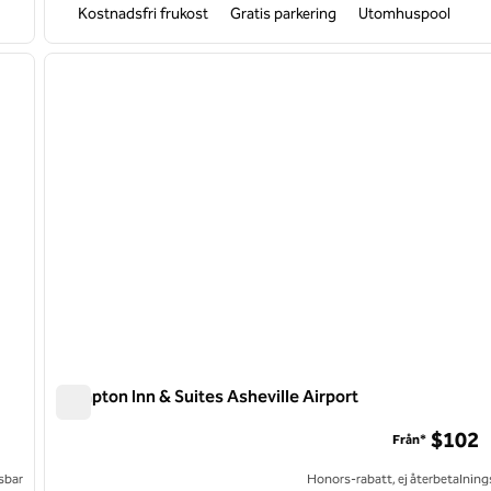
Kostnadsfri frukost
Gratis parkering
Utomhuspool
/
12
1
nästa bild
föregående bild
1 av 12
Hampton Inn & Suites Asheville Airport
Hampton Inn & Suites Asheville Airport
$102
Från*
sbar
Honors-rabatt, ej återbetalning