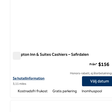
Hampton Inn & Suites Cashiers – Safirdalen
Hampton Inn & Suites Cashiers – Safirdalen
$156
Från*
Honors-rabatt, ej återbetalning
Visa hotelluppgifter för Hampton Inn & Suites Cashiers-Sapphire 
Se hotellinformation
Välj datum
3,11 miles
Kostnadsfri frukost
Gratis parkering
Inomhuspool
1
föregående bild
1 av 12