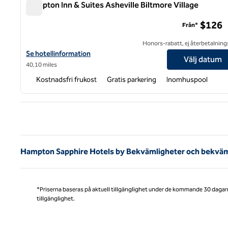
Hampton Inn & Suites Asheville Biltmore Village
Hampton Inn & Suites Asheville Biltmore Village
$126
Från*
Honors-rabatt, ej återbetalning
Visa hotelluppgifter för Hampton Inn & Suites Asheville Biltmore 
Se hotellinformation
Välj datum
40,10 miles
Kostnadsfri frukost
Gratis parkering
Inomhuspool
Före
Hampton Sapphire Hotels by Bekvämligheter och bekväm
*Priserna baseras på aktuell tillgänglighet under de kommande 30 dagar
tillgänglighet.