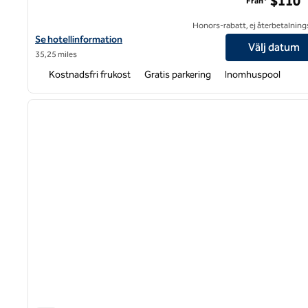
$110
Från*
Honors-rabatt, ej återbetalning
Visa hotelldetaljer för Hampton Inn Hendersonville
Se hotellinformation
Välj datum
35,25 miles
Kostnadsfri frukost
Gratis parkering
Inomhuspool
1
föregående bild
1 av 12