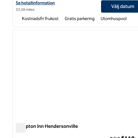
Visa hotelldetaljer för Hampton Inn Greenville/Travelers Rest
Se hotellinformation
Välj datum
33,56 miles
Kostnadsfri frukost
Gratis parkering
Utomhuspool
1
föregående bild
1 av 12
Hampton Inn Hendersonville
Hampton Inn Hendersonville