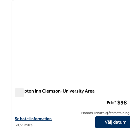
föregående bild
1 av 11
Hampton Inn Clemson-University Area
Hampton Inn Clemson-University Area
$98
Från*
Honors-rabatt, ej återbetalning
Visa hotelldetaljer för Hampton Inn Clemson-University Area
Se hotellinformation
Välj datum
30,51 miles