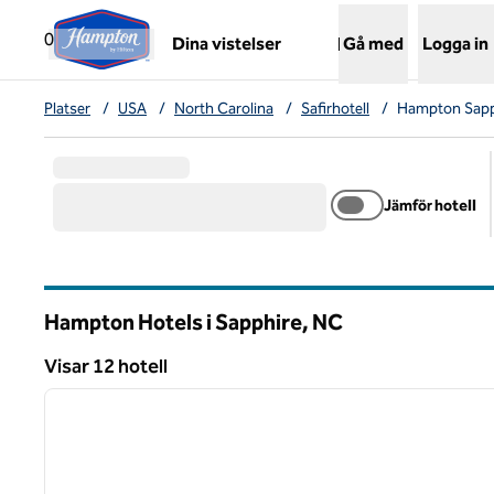
Gå vidare till innehållet
,
öppnar ny flik
0
Dina vistelser
Gå med
Logga in
Platser
/
USA
/
North Carolina
/
Safirhotell
/
Hampton Sapph
Jämför hotell
Hampton Hotels i Sapphire,
NC
North Carolina
Visar 12 hotell
1
Visar 12 hotell
föregående bild
1 av 12