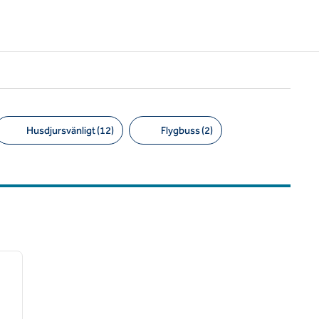
Husdjursvänligt (12)
Flygbuss (2)
/
12
nästa bild