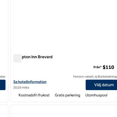
Hampton Inn Brevard
Hampton Inn Brevard
$110
Från*
sbar
Honors-rabatt, ej återbetalning
Valley
Visa hotelldetaljer för Hampton Inn Brevard
Se hotellinformation
Välj datum
20,05 miles
Kostnadsfri frukost
Gratis parkering
Utomhuspool
/
12
1
nästa bild
föregående bild
1 av 12