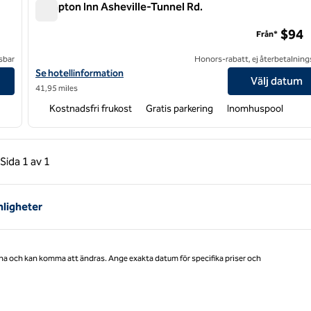
Hampton Inn Asheville-Tunnel Rd.
Hampton Inn Asheville-Tunnel Rd.
$94
Från*
sbar
Honors-rabatt, ej återbetalning
Village
Visa hotelldetaljer för Hampton Inn Asheville-Tunnel Rd.
Se hotellinformation
Välj datum
41,95 miles
Kostnadsfri frukost
Gratis parkering
Inomhuspool
gående sida, 1 av 1
Nästa sida, 1 av 1
Sida
1 av 1
Sida 1 av 1
ligheter
na och kan komma att ändras. Ange exakta datum för specifika priser och