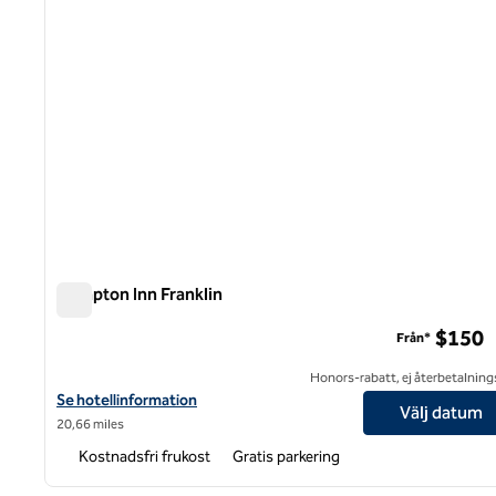
Hampton Inn Franklin
Hampton Inn Franklin
$150
Från*
Honors-rabatt, ej återbetalning
Visa hotelluppgifter för Hampton Inn Franklin
Se hotellinformation
Välj datum
20,66 miles
Kostnadsfri frukost
Gratis parkering
1