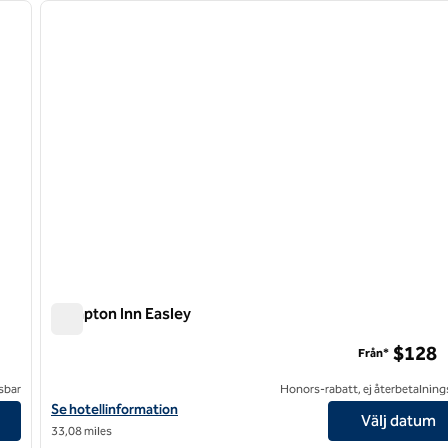
nästa bild
föregående bild
1 av 12
Hampton Inn Easley
Hampton Inn Easley
$128
Från*
sbar
Honors-rabatt, ej återbetalning
Visa hotelldetaljer för Hampton Inn Easley
Se hotellinformation
Välj datum
33,08 miles