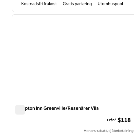
Kostnadsfri frukost
Gratis parkering
Utomhuspool
1
föregående bild
1 av 12
Hampton Inn Greenville/Resenärer Vila
Hampton Inn Greenville/Resenärer Vila
$118
Från*
Honors-rabatt, ej återbetalning