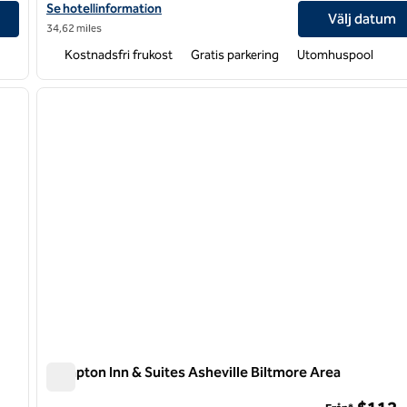
Visa hotelluppgifter för Hampton Inn & Suites Asheville Airport
Se hotellinformation
Välj datum
34,62 miles
Kostnadsfri frukost
Gratis parkering
Utomhuspool
/
12
1
nästa bild
föregående bild
1 av 12
Hampton Inn & Suites Asheville Biltmore Area
Hampton Inn & Suites Asheville Biltmore Area