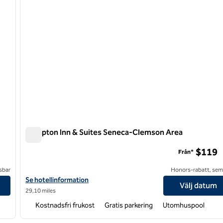
Hampton Inn & Suites Seneca-Clemson Area
Hampton Inn & Suites Seneca-Clemson Area
$119
Från*
sbar
Honors-rabatt, semi
Visa hotelldetaljer för Hampton Inn & Suites Seneca-Clemson Ar
Se hotellinformation
Välj datum
29,10 miles
Kostnadsfri frukost
Gratis parkering
Utomhuspool
/
11
1