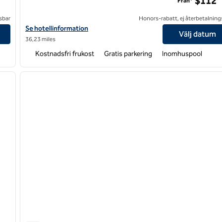
$112
Från*
sbar
Honors-rabatt, ej återbetalning
Visa hotelluppgifter för Hampton Inn & Suites Asheville Biltmore
Se hotellinformation
Välj datum
36,23 miles
Kostnadsfri frukost
Gratis parkering
Inomhuspool
/
12
1
nästa bild
föregående bild
1 av 12