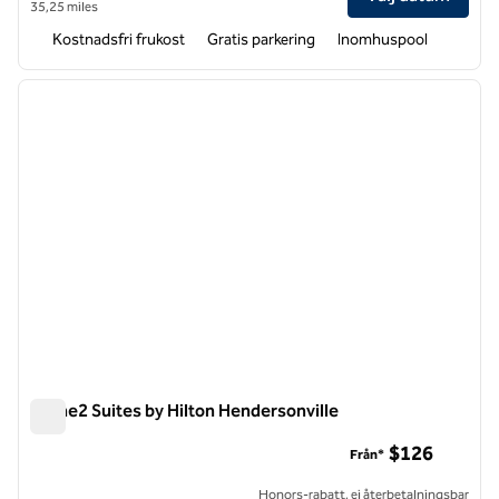
35,25 miles
Kostnadsfri frukost
Gratis parkering
Inomhuspool
1
/
12
föregående bild
nästa b
1 av 12
Home2 Suites by Hilton Hendersonville
Home2 Suites by Hilton Hendersonville
$126
Från*
Honors-rabatt, ej återbetalningsbar