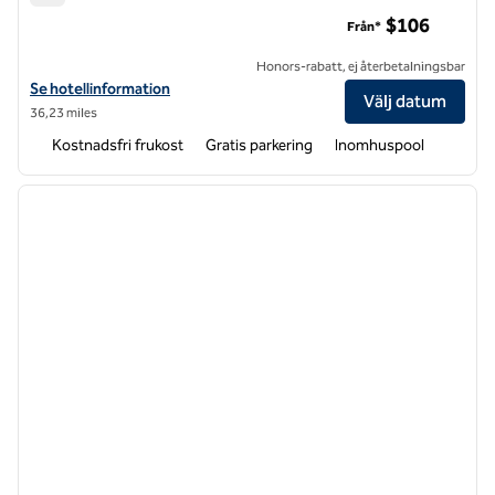
Hampton Inn & Suites Asheville Biltmore Area
$106
Från*
Honors-rabatt, ej återbetalningsbar
Visa hotelluppgifter för Hampton Inn & Suites Asheville Biltmore Are
Se hotellinformation
Välj datum
36,23 miles
Kostnadsfri frukost
Gratis parkering
Inomhuspool
1
/
12
föregående bild
nästa b
1 av 12