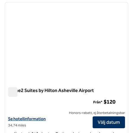
föregående bild
nästa b
1 av 12
Home2 Suites by Hilton Asheville Airport
Home2 Suites by Hilton Asheville Airport
$120
Från*
Honors-rabatt, ej återbetalningsbar
Visa hotelluppgifter för Home2 Suites by Hilton Asheville Airport
Se hotellinformation
Välj datum
34,74 miles