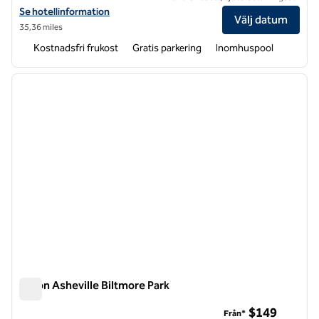
Visa hotelluppgifter för Home2 Suites by Hilton Hendersonville
Se hotellinformation
Välj datum
35,36 miles
Kostnadsfri frukost
Gratis parkering
Inomhuspool
1
/
12
föregående bild
nästa b
1 av 12
Hilton Asheville Biltmore Park
Hilton Asheville Biltmore Park
$149
Från*