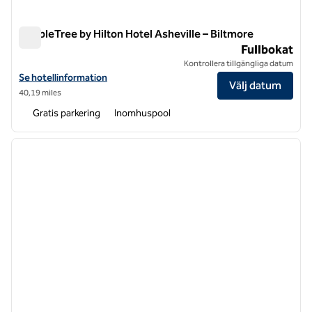
DoubleTree by Hilton Hotel Asheville – Biltmore
DoubleTree by Hilton Hotel Asheville – Biltmore
Fullbokat
Kontrollera tillgängliga datum
Visa hotelluppgifter för DoubleTree by Hilton Hotel Asheville – Biltm
Se hotellinformation
Välj datum
40,19 miles
Gratis parkering
Inomhuspool
1
/
12
föregående bild
nästa b
1 av 12