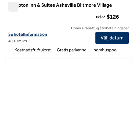
Hampton Inn & Suites Asheville Biltmore Village
Hampton Inn & Suites Asheville Biltmore Village
$126
Från*
Honors-rabatt, ej återbetalningsbar
Visa hotelluppgifter för Hampton Inn & Suites Asheville Biltmore Vill
Se hotellinformation
Välj datum
40,10 miles
Kostnadsfri frukost
Gratis parkering
Inomhuspool
1
/
12
föregående bild
nästa b
1 av 12