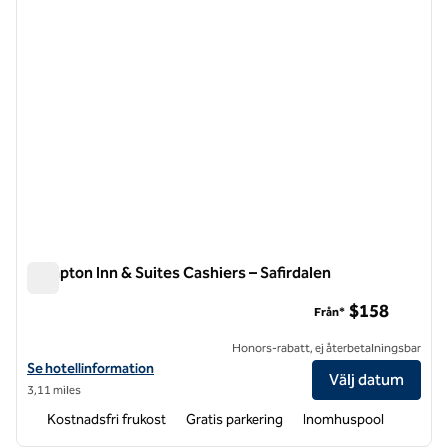
Hampton Inn & Suites Cashiers – Safirdalen
Hampton Inn & Suites Cashiers – Safirdalen
$158
Från*
Honors-rabatt, ej återbetalningsbar
Visa hotelluppgifter för Hampton Inn & Suites Cashiers-Sapphire Val
Se hotellinformation
Välj datum
3,11 miles
Kostnadsfri frukost
Gratis parkering
Inomhuspool
1
/
12