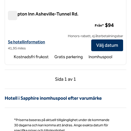
Hampton Inn Asheville-Tunnel Rd.
Hampton Inn Asheville-Tunnel Rd.
$94
Från*
Honors-rabatt, ej återbetalningsbar
Visa hotelldetaljer för Hampton Inn Asheville-Tunnel Rd.
Se hotellinformation
Välj datum
41,95 miles
Kostnadsfri frukost
Gratis parkering
Inomhuspool
Föregående sida, 1 av 1
Nästa sida, 1 av 1
Sida
1 av 1
Sida 1 av 1
Hotell i Sapphire inomhuspool efter varumärke
*Priserna baseras på aktuell tillgänglighet under de kommande
30 dagarna och kan komma att ändras. Ange exakta datum för
specifika priser och tillgänglighet.