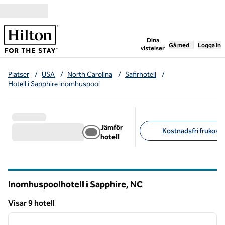
Gå vidare till innehållet
,
öppnar ny flik
Dina
Gå med
Logga in
vistelser
Platser
/
USA
/
North Carolina
/
Safirhotell
/
Hotell i Sapphire inomhuspool
Jämför
Kostnadsfri frukost (
hotell
Föreslagna filter
Inomhuspoolhotell i Sapphire,
NC
North Carolina
Visar 9 hotell
1
/
12
Visar 9 hotell
föregående bild
nästa b
1 av 12