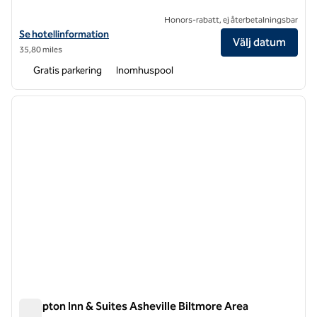
Honors-rabatt, ej återbetalningsbar
Visa hotelluppgifter för Hilton Asheville Biltmore Park
Se hotellinformation
Välj datum
35,80 miles
Gratis parkering
Inomhuspool
1
/
12
föregående bild
nästa b
1 av 12
Hampton Inn & Suites Asheville Biltmore Area