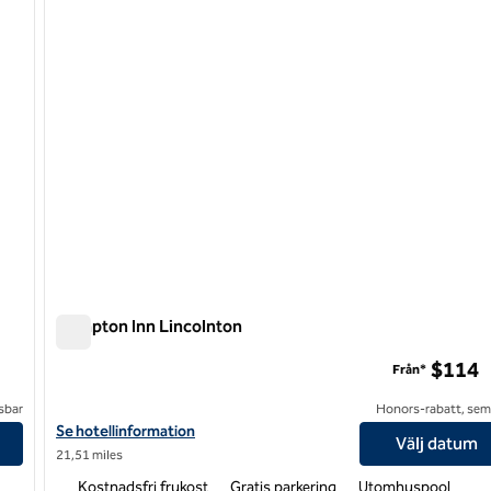
Hampton Inn Lincolnton
Hampton Inn Lincolnton
$114
Från*
sbar
Honors-rabatt, semi
Visa hotelldetaljer för Hampton Inn Lincolnton
Se hotellinformation
Välj datum
21,51 miles
Kostnadsfri frukost
Gratis parkering
Utomhuspool