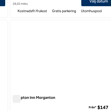
Välj datum
28,02 miles
Kostnadsfri frukost
Gratis parkering
Utomhuspool
/
12
1
nästa bild
föregående bild
1 av 12
Hampton Inn Morganton
Hampton Inn Morganton
$147
Från*