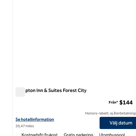
Hampton Inn & Suites Forest City
Hampton Inn & Suites Forest City
$144
Från*
Honors-rabatt, ej återbetalning
Visa hotelldetaljer för Hampton Inn & Suites Forest City
Se hotellinformation
Välj datum
20,47 miles
Kostnadsfri frukost
Gratis parkering
Utomhuspool