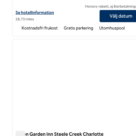
Honors-rabatt, ej återbetalning
Visa hotelluppgifter för Home2 Suites by Hilton Charlotte Belmo
Se hotellinformation
Välj datum
28,73 miles
Kostnadsfri frukost
Gratis parkering
Utomhuspool
föregående bild
1 av 8
Hilton Garden Inn Steele Creek Charlotte