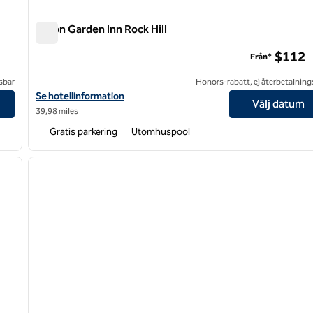
Hilton Garden Inn Rock Hill
Hilton Garden Inn Rock Hill
$112
Från*
sbar
Honors-rabatt, ej återbetalning
Visa hotelluppgifter för Hilton Garden Inn Rock Hill
Se hotellinformation
Välj datum
39,98 miles
Gratis parkering
Utomhuspool
/
12
1
nästa bild
föregående bild
1 av 12