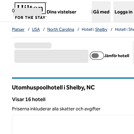
Gå vidare till innehållet
,
öppnar ny flik
0
Dina vistelser
Gå med
Logga in
Platser
/
USA
/
North Carolina
/
Hotell i
Shelby
/
Hotell i S
Jämför hotell
Utomhuspoolhotell i Shelby,
NC
North Carolina
Visar 16 hotell
Visar 16 hotell
Priserna inkluderar alla skatter och avgifter
1
föregående bild
1 av 12