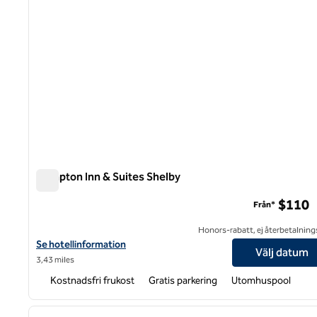
Hampton Inn & Suites Shelby
Hampton Inn & Suites Shelby
$110
Från*
Honors-rabatt, ej återbetalning
Visa hotelldetaljer för Hampton Inn & Suites Shelby
Se hotellinformation
Välj datum
3,43 miles
Kostnadsfri frukost
Gratis parkering
Utomhuspool
1
föregående bild
1 av 12