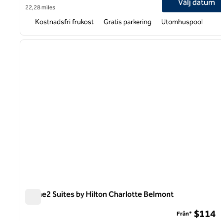
Välj datum
22,28 miles
Kostnadsfri frukost
Gratis parkering
Utomhuspool
1
föregående bild
1 av 12
Home2 Suites by Hilton Charlotte Belmont
Home2 Suites by Hilton Charlotte Belmont
$114
Från*