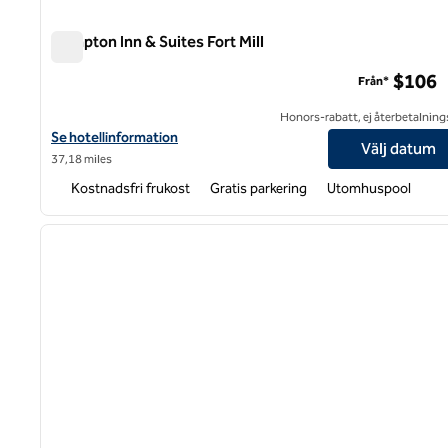
Hampton Inn & Suites Fort Mill
Hampton Inn & Suites Fort Mill
$106
Från*
Honors-rabatt, ej återbetalning
Visa hotelldetaljer för Hampton Inn & Suites Fort Mill
Se hotellinformation
Välj datum
37,18 miles
Kostnadsfri frukost
Gratis parkering
Utomhuspool
1
föregående bild
1 av 12