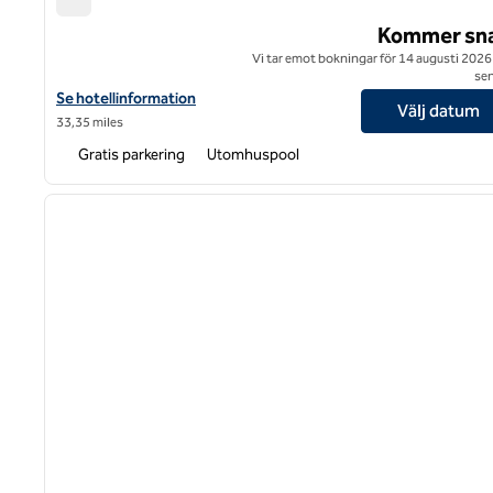
Hilton Garden Inn Steele Creek Charlotte
Kommer sna
Vi tar emot bokningar för 14 augusti 2026
sen
Visa hotelluppgifter för Hilton Garden Inn Steele Creek Charlott
Se hotellinformation
Välj datum
33,35 miles
Gratis parkering
Utomhuspool
1
föregående bild
1 av 12