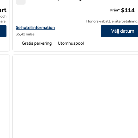
Hilton Garden Inn Spartanburg
rt
$114
Från*
 och
are.
Honors-rabatt, ej återbetalning
e
Visa hotelluppgifter för Hilton Garden Inn Spartanburg
Se hotellinformation
Välj datum
35,42 miles
Gratis parkering
Utomhuspool
/
12
1
nästa bild
föregående bild
1 av 12