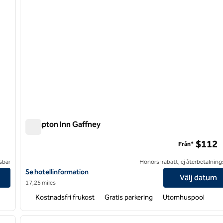
Hampton Inn Gaffney
Hampton Inn Gaffney
$112
Från*
sbar
Honors-rabatt, ej återbetalning
Visa hotelldetaljer för Hampton Inn Gaffney
Se hotellinformation
Välj datum
17,25 miles
Kostnadsfri frukost
Gratis parkering
Utomhuspool
/
12
1
nästa bild
föregående bild
1 av 12