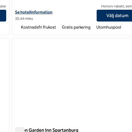
sbar
Honors-rabatt, semi
nt
Visa hotelldetaljer för Hampton Inn Morganton
Se hotellinformation
Välj datum
30,44 miles
Kostnadsfri frukost
Gratis parkering
Utomhuspool
1
/
8
1
nästa bild
föregående bild
1 av 12
Hilton Garden Inn Spartanburg