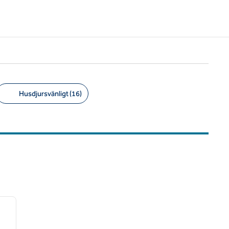
Husdjursvänligt (16)
/
12
nästa bild