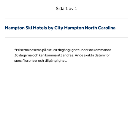
Föregående sida, 1 av 1
Nästa sida, 1 av 1
Sida
1 av 1
Sida 1 av 1
Hampton Ski Hotels by City Hampton North Carolina
*Priserna baseras på aktuell tillgänglighet under de kommande
30 dagarna och kan komma att ändras. Ange exakta datum för
specifika priser och tillgänglighet.