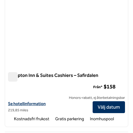
Hampton Inn & Suites Cashiers – Safirdalen
Hampton Inn & Suites Cashiers – Safirdalen
$158
Från*
Honors-rabatt, ej återbetalningsbar
Visa hotelluppgifter för Hampton Inn & Suites Cashiers-Sapphire Val
Se hotellinformation
Välj datum
219,85 miles
Kostnadsfri frukost
Gratis parkering
Inomhuspool