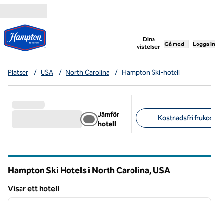
Gå vidare till innehållet
,
öppnar ny flik
Dina
Gå med
Logga in
vistelser
Platser
/
USA
/
North Carolina
/
Hampton Ski-hotell
Jämför
Kostnadsfri frukost (
hotell
Föreslagna filter
Hampton Ski Hotels i North Carolina, USA
Visar ett hotell
1
/
12
Visar ett hotell
föregående bild
nästa b
1 av 12