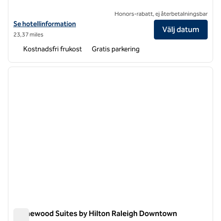
Honors-rabatt, ej återbetalningsbar
Visa hotelluppgifter för Homewood Suites by Hilton Goldsboro
Se hotellinformation
Välj datum
23,37 miles
Kostnadsfri frukost
Gratis parkering
1
/
12
föregående bild
nästa b
1 av 12
Homewood Suites by Hilton Raleigh Downtown