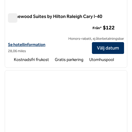
Homewood Suites by Hilton Raleigh Cary I-40
Homewood Suites by Hilton Raleigh Cary I-40
$122
Från*
Honors-rabatt, ej återbetalningsbar
Visa hotelluppgifter för Homewood Suites by Hilton Raleigh Cary I-4
Se hotellinformation
Välj datum
28,06 miles
Kostnadsfri frukost
Gratis parkering
Utomhuspool
1
/
10
föregående bild
nästa b
1 av 10