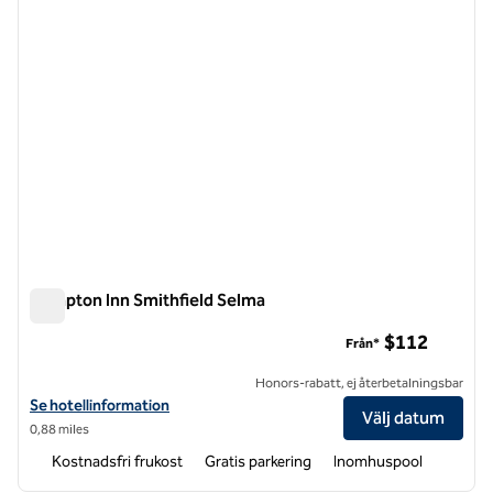
Hampton Inn Smithfield Selma
Hampton Inn Smithfield Selma
$112
Från*
Honors-rabatt, ej återbetalningsbar
Visa hotelldetaljer för Hampton Inn Smithfield Selma
Se hotellinformation
Välj datum
0,88 miles
Kostnadsfri frukost
Gratis parkering
Inomhuspool
1
/
12