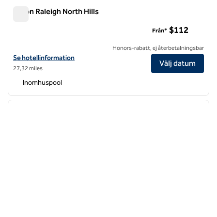
Hilton Raleigh North Hills
Hilton Raleigh North Hills
$112
Från*
Honors-rabatt, ej återbetalningsbar
Visa hotelluppgifter för Hilton Raleigh North Hills
Se hotellinformation
Välj datum
27,32 miles
Inomhuspool
1
/
12
föregående bild
nästa b
1 av 12