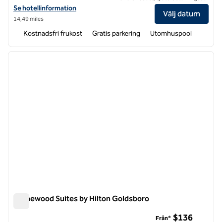
Visa hotelldetaljer för Hampton Inn Benson
Se hotellinformation
Välj datum
14,49 miles
Kostnadsfri frukost
Gratis parkering
Utomhuspool
1
/
12
föregående bild
nästa b
1 av 12
Homewood Suites by Hilton Goldsboro
Homewood Suites by Hilton Goldsboro
$136
Från*