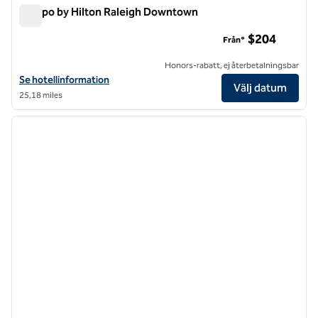
Tempo by Hilton Raleigh Downtown
Tempo by Hilton Raleigh Downtown
$204
Från*
Honors-rabatt, ej återbetalningsbar
Visa hotelluppgifter för Tempo by Hilton Raleigh Downtown
Se hotellinformation
Välj datum
25,18 miles
1
/
12
föregående bild
nästa b
1 av 12