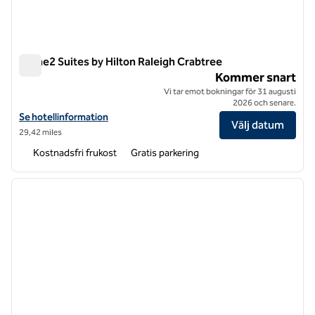
Home2 Suites by Hilton Raleigh Crabtree
Home2 Suites by Hilton Raleigh Crabtree
Kommer snart
Vi tar emot bokningar för 31 augusti
2026 och senare.
Visa hotelluppgifter för Home2 Suites by Hilton Raleigh Crabtree
Se hotellinformation
Välj datum
29,42 miles
Kostnadsfri frukost
Gratis parkering
1
/
12
föregående bild
nästa b
1 av 12