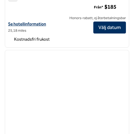
Homewood Suites by Hilton Raleigh Downtown
$185
Från*
Honors-rabatt, ej återbetalningsbar
Visa hotelluppgifter för Homewood Suites by Hilton Raleigh Downt
Se hotellinformation
Välj datum
25,18 miles
Kostnadsfri frukost
1
/
12
föregående bild
nästa b
1 av 12