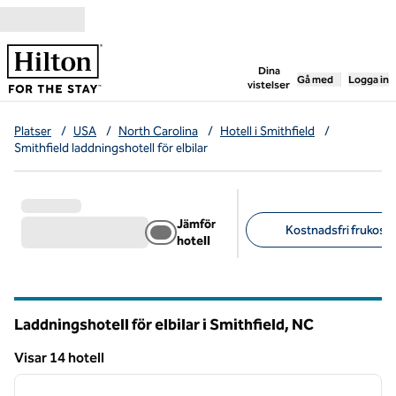
Gå vidare till innehållet
,
öppnar ny flik
Dina
Gå med
Logga in
vistelser
Platser
/
USA
/
North Carolina
/
Hotell i Smithfield
/
Smithfield laddningshotell för elbilar
Jämför
Kostnadsfri frukost 
hotell
Föreslagna filter
Laddningshotell för elbilar i Smithfield,
NC
North Carolina
Visar 14 hotell
1
/
12
Visar 14 hotell
föregående bild
nästa b
1 av 12