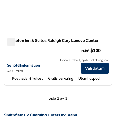
Hampton Inn & Suites Raleigh Cary Lenovo Center
Hampton Inn & Suites Raleigh Cary Lenovo Center
$100
Från*
Honors-rabatt, ej återbetalningsbar
Visa hotelluppgifter för Hampton Inn & Suites Raleigh Cary Lenovo 
Se hotellinformation
Välj datum
30,31 miles
Kostnadsfri frukost
Gratis parkering
Utomhuspool
Föregående sida, 1 av 1
Nästa sida, 1 av 1
Sida
1 av 1
Sida 1 av 1
Smithfield EV Charging Hotels by Brand