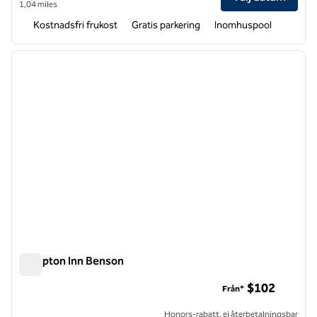
1,04 miles
Kostnadsfri frukost
Gratis parkering
Inomhuspool
1
/
12
föregående bild
nästa b
1 av 12
Hampton Inn Benson
Hampton Inn Benson
$102
Från*
Honors-rabatt, ej återbetalningsbar