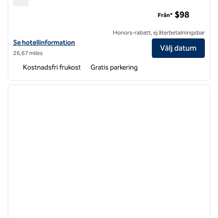
Tru by Hilton Wilson
$98
Från*
Honors-rabatt, ej återbetalningsbar
Visa hotelluppgifter för Tru by Hilton Wilson
Se hotellinformation
Välj datum
26,67 miles
Kostnadsfri frukost
Gratis parkering
1
/
12
föregående bild
nästa b
1 av 12