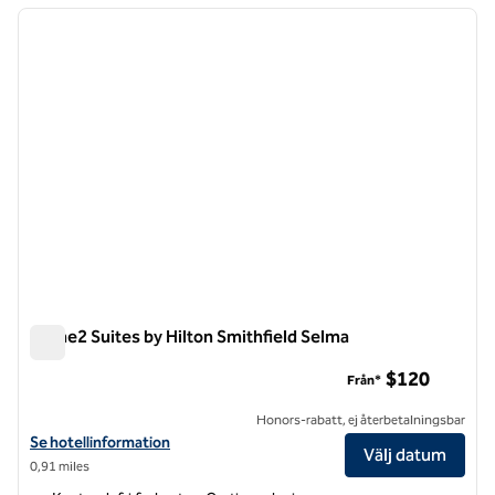
föregående bild
nästa b
1 av 12
Home2 Suites by Hilton Smithfield Selma
Home2 Suites by Hilton Smithfield Selma
$120
Från*
Honors-rabatt, ej återbetalningsbar
Visa hotelluppgifter för Home2 Suites by Hilton Smithfield Selma
Se hotellinformation
Välj datum
0,91 miles