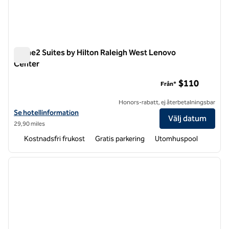
Home2 Suites by Hilton Raleigh West Lenovo
Center
Home2 Suites by Hilton Raleigh West Lenovo Center
$110
Från*
Honors-rabatt, ej återbetalningsbar
Visa hotelluppgifter för Home2 Suites by Hilton Raleigh West Lenov
Se hotellinformation
Välj datum
29,90 miles
Kostnadsfri frukost
Gratis parkering
Utomhuspool
1
/
12
föregående bild
nästa b
1 av 12