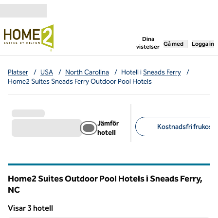
Gå vidare till innehållet
,
öppnar ny flik
Dina
Gå med
Logga in
vistelser
Platser
/
USA
/
North Carolina
/
Hotell i
Sneads Ferry
/
Home2 Suites Sneads Ferry Outdoor Pool Hotels
Jämför
Kostnadsfri frukost (
hotell
Föreslagna filter
Home2 Suites Outdoor Pool Hotels i Sneads Ferry,
NC
North Carolina
Visar 3 hotell
1
/
12
Visar 3 hotell