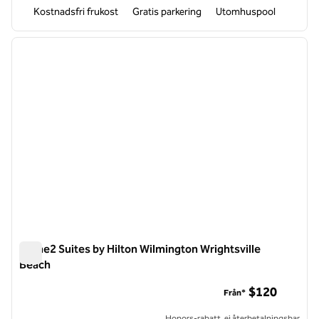
Kostnadsfri frukost
Gratis parkering
Utomhuspool
1
/
12
föregående bild
nästa b
1 av 12
Home2 Suites by Hilton Wilmington Wrightsville
Beach
Home2 Suites by Hilton Wilmington Wrightsville Beach
$120
Från*
Honors-rabatt, ej återbetalningsbar