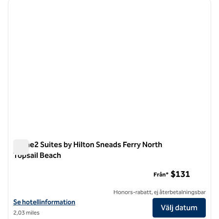
föregående bild
nästa b
1 av 12
Home2 Suites by Hilton Sneads Ferry North
Topsail Beach
Home2 Suites by Hilton Sneads Ferry North Topsail Beach
$131
Från*
Honors-rabatt, ej återbetalningsbar
Visa hotelluppgifter för Home2 Suites by Hilton Sneads Ferry North 
Se hotellinformation
Välj datum
2,03 miles