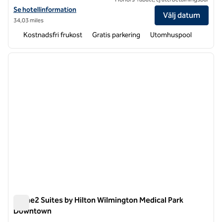
Visa hotelluppgifter för Home2 Suites by Hilton Wilmington Wrightsv
Se hotellinformation
Välj datum
34,03 miles
Kostnadsfri frukost
Gratis parkering
Utomhuspool
1
/
12
föregående bild
nästa b
1 av 12
Home2 Suites by Hilton Wilmington Medical Park
Downtown
Home2 Suites by Hilton Wilmington Medical Park Downtown