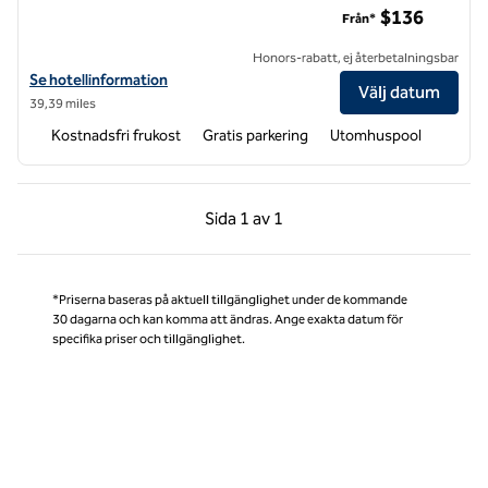
$136
Från*
Honors-rabatt, ej återbetalningsbar
Visa hotelluppgifter för Home2 Suites by Hilton Wilmington Medica
Se hotellinformation
Välj datum
39,39 miles
Kostnadsfri frukost
Gratis parkering
Utomhuspool
Föregående sida, 1 av 1
Nästa sida, 1 av 1
Sida
1 av 1
Sida 1 av 1
*Priserna baseras på aktuell tillgänglighet under de kommande
30 dagarna och kan komma att ändras. Ange exakta datum för
specifika priser och tillgänglighet.