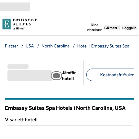
Gå vidare till innehållet
,
öppnar ny flik
Dina
Gå med
Logga in
vistelser
Platser
/
USA
/
North Carolina
/
Hotell i Embassy Suites Spa
Jämför
Kostnadsfri frukost (
hotell
Föreslagna filter
Embassy Suites Spa Hotels i North Carolina, USA
Visar ett hotell
1
/
12
Visar ett hotell
föregående bild
nästa b
1 av 12