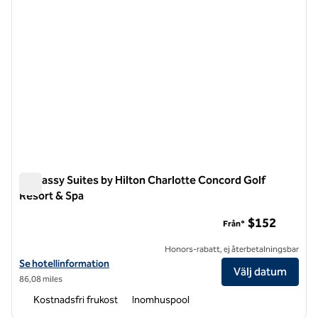
Embassy Suites by Hilton Charlotte Concord Golf
Resort & Spa
Embassy Suites by Hilton Charlotte Concord Golf Resort & S
$152
Från*
Honors-rabatt, ej återbetalningsbar
Visa hotelluppgifter för Embassy Suites by Hilton Charlotte Concord
Se hotellinformation
Välj datum
86,08 miles
Kostnadsfri frukost
Inomhuspool