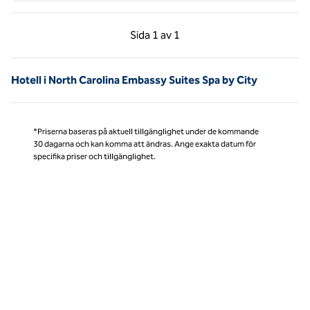
Föregående sida, 1 av 1
Nästa sida, 1 av 1
Sida
1 av 1
Sida 1 av 1
Hotell i North Carolina Embassy Suites Spa by City
*Priserna baseras på aktuell tillgänglighet under de kommande
30 dagarna och kan komma att ändras. Ange exakta datum för
specifika priser och tillgänglighet.