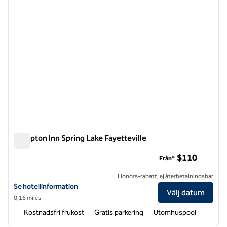
Hampton Inn Spring Lake Fayetteville
Hampton Inn Spring Lake Fayetteville
$110
Från*
Honors-rabatt, ej återbetalningsbar
Visa hotelldetaljer för Hampton Inn Spring Lake Fayetteville
Se hotellinformation
Välj datum
0,16 miles
Kostnadsfri frukost
Gratis parkering
Utomhuspool
1
/
12