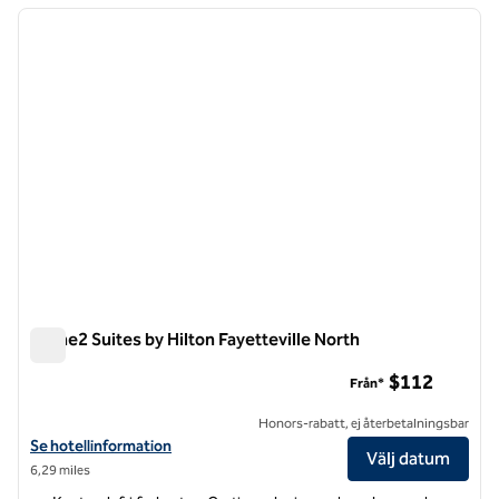
föregående bild
nästa b
1 av 12
Home2 Suites by Hilton Fayetteville North
Home2 Suites by Hilton Fayetteville North
$112
Från*
Honors-rabatt, ej återbetalningsbar
Visa hotelluppgifter för Home2 Suites by Hilton Fayetteville North
Se hotellinformation
Välj datum
6,29 miles