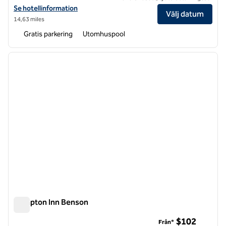
Visa hotelluppgifter för DoubleTree by Hilton Hotel Fayetteville
Se hotellinformation
Välj datum
14,63 miles
Gratis parkering
Utomhuspool
1
/
12
föregående bild
nästa b
1 av 12
Hampton Inn Benson
Hampton Inn Benson
$102
Från*