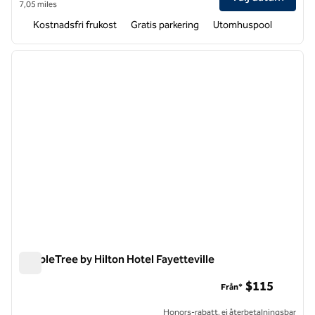
7,05 miles
Kostnadsfri frukost
Gratis parkering
Utomhuspool
1
/
12
föregående bild
nästa b
1 av 12
DoubleTree by Hilton Hotel Fayetteville
DoubleTree by Hilton Hotel Fayetteville
$115
Från*
Honors-rabatt, ej återbetalningsbar