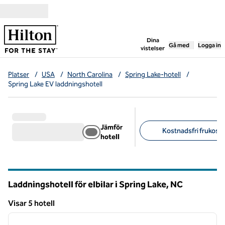
Gå vidare till innehållet
,
öppnar ny flik
Dina
Gå med
Logga in
vistelser
Platser
/
USA
/
North Carolina
/
Spring Lake-hotell
/
Spring Lake EV laddningshotell
Jämför
Kostnadsfri frukost (
hotell
Föreslagna filter
Laddningshotell för elbilar i Spring Lake,
NC
North Carolina
Visar 5 hotell
1
/
12
Visar 5 hotell
föregående bild
nästa b
1 av 12