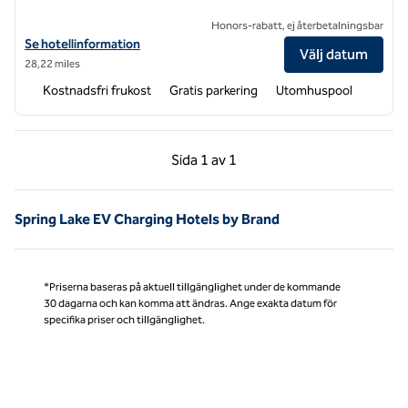
Honors-rabatt, ej återbetalningsbar
Visa hotelldetaljer för Hampton Inn Benson
Se hotellinformation
Välj datum
28,22 miles
Kostnadsfri frukost
Gratis parkering
Utomhuspool
Föregående sida, 1 av 1
Nästa sida, 1 av 1
Sida
1 av 1
Sida 1 av 1
Spring Lake EV Charging Hotels by Brand
*Priserna baseras på aktuell tillgänglighet under de kommande
30 dagarna och kan komma att ändras. Ange exakta datum för
specifika priser och tillgänglighet.