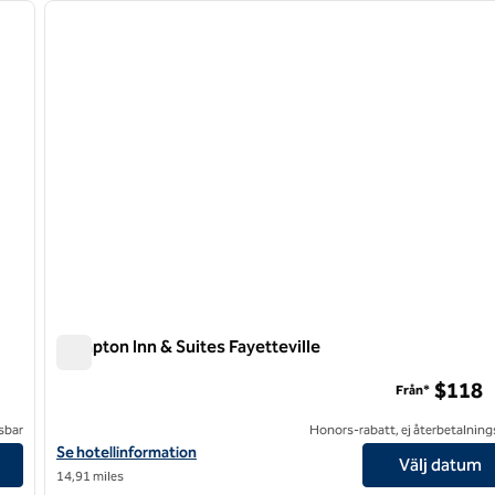
nästa bild
föregående bild
1 av 12
Hampton Inn & Suites Fayetteville
Hampton Inn & Suites Fayetteville
$118
Från*
sbar
Honors-rabatt, ej återbetalning
Visa hotelluppgifter för Hampton Inn & Suites Fayetteville
Se hotellinformation
Välj datum
14,91 miles