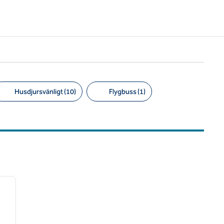
Husdjursvänligt (10)
Flygbuss (1)
/
12
nästa bild