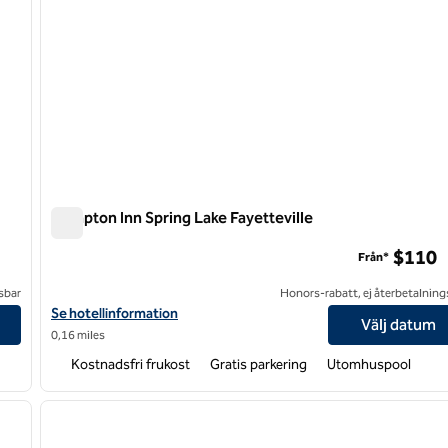
Hampton Inn Spring Lake Fayetteville
Hampton Inn Spring Lake Fayetteville
$110
Från*
sbar
Honors-rabatt, ej återbetalning
Visa hotelldetaljer för Hampton Inn Spring Lake Fayetteville
Se hotellinformation
Välj datum
0,16 miles
Kostnadsfri frukost
Gratis parkering
Utomhuspool
/
12
1
nästa bild
föregående bild
1 av 12