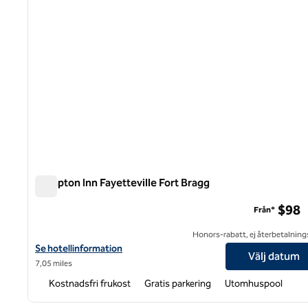
Hampton Inn Fayetteville Fort Bragg
Hampton Inn Fayetteville Fort Bragg
$98
Från*
Honors-rabatt, ej återbetalning
Visa hotelldetaljer för Hampton Inn Fayetteville Fort Bragg
Se hotellinformation
Välj datum
7,05 miles
Kostnadsfri frukost
Gratis parkering
Utomhuspool
1