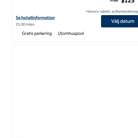
$125
Från*
Honors-rabatt, ej återbetalning
Visa hotelluppgifter för Hilton Garden Inn Southern Pines Pinehu
Se hotellinformation
Välj datum
25,00 miles
Gratis parkering
Utomhuspool
1
föregående bild
1 av 12