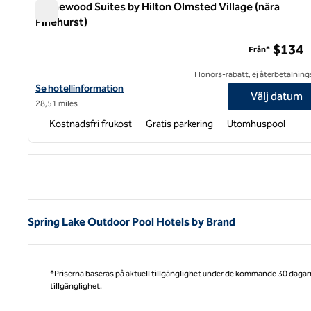
Homewood Suites by Hilton Olmsted Village (nära
Pinehurst)
Homewood Suites by Hilton Olmsted Village (nära Pinehu
$134
Från*
Honors-rabatt, ej återbetalning
Visa hotelluppgifter för Homewood Suites by Hilton Olmsted Vill
Se hotellinformation
Välj datum
28,51 miles
Kostnadsfri frukost
Gratis parkering
Utomhuspool
Före
Spring Lake Outdoor Pool Hotels by Brand
*Priserna baseras på aktuell tillgänglighet under de kommande 30 dagar
tillgänglighet.