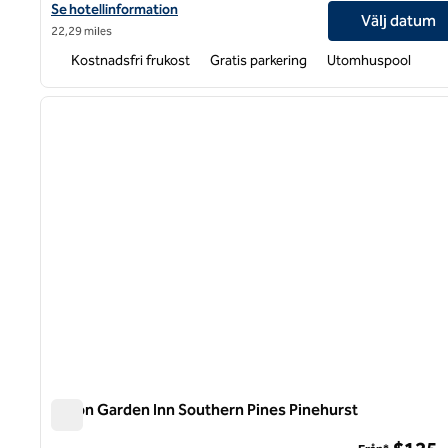
Visa hotelluppgifter för Hampton Inn Sanford
Se hotellinformation
Välj datum
22,29 miles
Kostnadsfri frukost
Gratis parkering
Utomhuspool
1
föregående bild
1 av 12
Hilton Garden Inn Southern Pines Pinehurst
Hilton Garden Inn Southern Pines Pinehurst