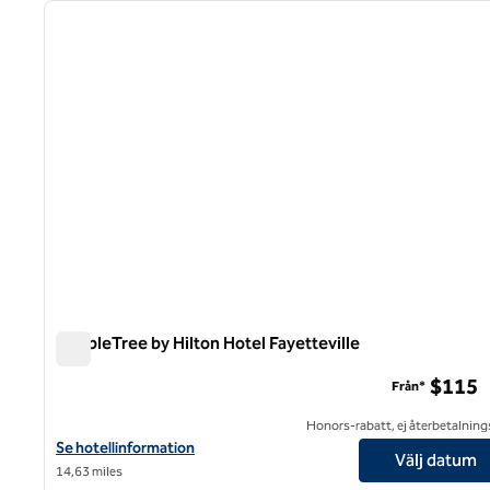
föregående bild
1 av 12
DoubleTree by Hilton Hotel Fayetteville
DoubleTree by Hilton Hotel Fayetteville
$115
Från*
Honors-rabatt, ej återbetalning
Visa hotelluppgifter för DoubleTree by Hilton Hotel Fayetteville
Se hotellinformation
Välj datum
14,63 miles