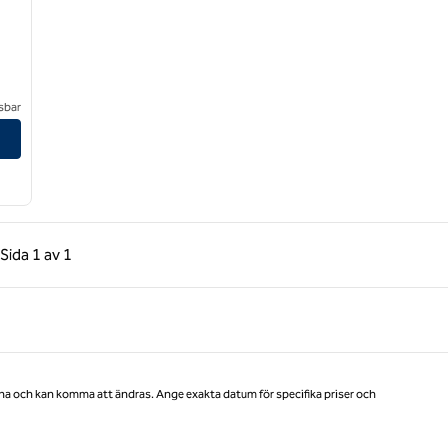
rst)
sbar
age (nära Pinehurst)
gående sida, 1 av 1
Nästa sida, 1 av 1
Sida
1 av 1
Sida 1 av 1
na och kan komma att ändras. Ange exakta datum för specifika priser och