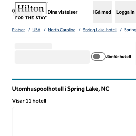
Gå vidare till innehållet
,
öppnar ny flik
0
Dina vistelser
Gå med
Logga in
Platser
/
USA
/
North Carolina
/
Spring Lake-hotell
/
Spring
Jämför hotell
Utomhuspoolhotell i Spring Lake,
NC
North Carolina
Visar 11 hotell
1
Visar 11 hotell
föregående bild
1 av 12