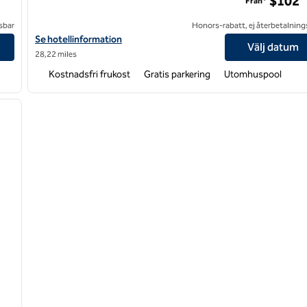
$102
Från*
sbar
Honors-rabatt, ej återbetalning
rst
Visa hotelldetaljer för Hampton Inn Benson
Se hotellinformation
Välj datum
28,22 miles
Kostnadsfri frukost
Gratis parkering
Utomhuspool
/
12
nästa bild