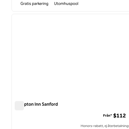
Gratis parkering
Utomhuspool
1
föregående bild
1 av 12
Hampton Inn Sanford
Hampton Inn Sanford
$112
Från*
Honors-rabatt, ej återbetalning