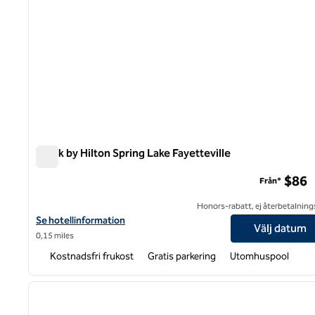
Spark by Hilton Spring Lake Fayetteville
Spark by Hilton Spring Lake Fayetteville
$86
Från*
Honors-rabatt, ej återbetalning
Visa hotelluppgifter för Spark by Hilton Spring Lake Fayetteville
Se hotellinformation
Välj datum
0,15 miles
Kostnadsfri frukost
Gratis parkering
Utomhuspool
1
föregående bild
1 av 12