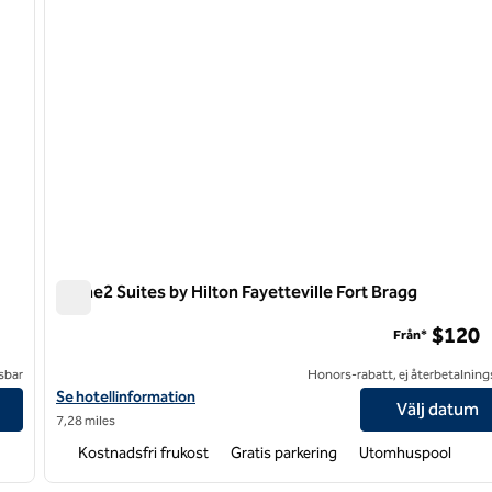
Home2 Suites by Hilton Fayetteville Fort Bragg
Home2 Suites by Hilton Fayetteville Fort Bragg
$120
Från*
sbar
Honors-rabatt, ej återbetalning
Visa hotelluppgifter för Home2 Suites by Hilton Fayetteville Fort
Se hotellinformation
Välj datum
7,28 miles
Kostnadsfri frukost
Gratis parkering
Utomhuspool
/
12
1