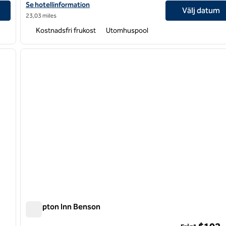
Visa hotelldetaljer för Hampton Inn Dunn
Se hotellinformation
Välj datum
23,03 miles
Kostnadsfri frukost
Utomhuspool
/
12
1
nästa bild
föregående bild
1 av 12
Hampton Inn Benson
Hampton Inn Benson