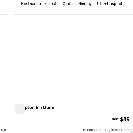
Kostnadsfri frukost
Gratis parkering
Utomhuspool
/
12
1
nästa bild
föregående bild
1 av 12
Hampton Inn Dunn
Hampton Inn Dunn
$89
Från*
sbar
Honors-rabatt, ej återbetalning