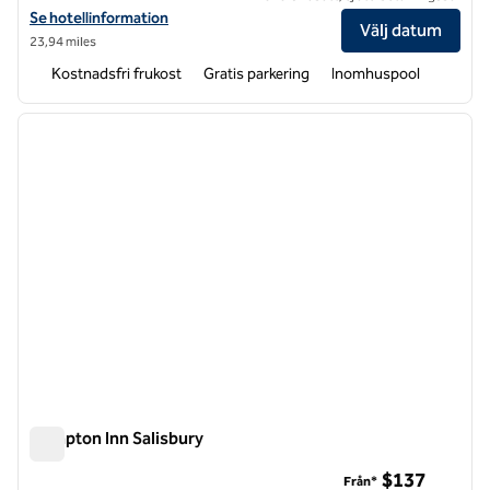
Visa hotelldetaljer för Hampton Inn Hickory
Se hotellinformation
Välj datum
23,94 miles
Kostnadsfri frukost
Gratis parkering
Inomhuspool
1
/
12
föregående bild
nästa b
1 av 12
Hampton Inn Salisbury
Hampton Inn Salisbury
$137
Från*