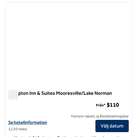
föregående bild
nästa b
1 av 12
Hampton Inn & Suites Mooresville/Lake Norman
Hampton Inn & Suites Mooresville/Lake Norman
$110
Från*
Honors-rabatt, ej återbetalningsbar
Visa hotelldetaljer för Hampton Inn & Suites Mooresville/Lake Norma
Se hotellinformation
Välj datum
12,93 miles