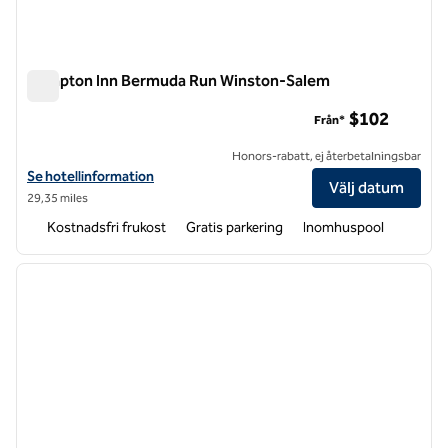
Hampton Inn Bermuda Run Winston-Salem
Hampton Inn Bermuda Run Winston-Salem
$102
Från*
Honors-rabatt, ej återbetalningsbar
Visa hotelldetaljer för Hampton Inn Bermuda Run Winston-Salem
Se hotellinformation
Välj datum
29,35 miles
Kostnadsfri frukost
Gratis parkering
Inomhuspool
1
/
12
föregående bild
nästa b
1 av 12