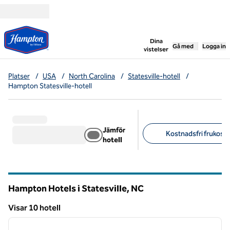
Gå vidare till innehållet
,
öppnar ny flik
Dina
Gå med
Logga in
vistelser
Platser
/
USA
/
North Carolina
/
Statesville-hotell
/
Hampton Statesville-hotell
Jämför
Kostnadsfri frukost 
hotell
Föreslagna filter
Hampton Hotels i Statesville,
NC
North Carolina
Visar 10 hotell
1
/
12
Visar 10 hotell
föregående bild
nästa b
1 av 12