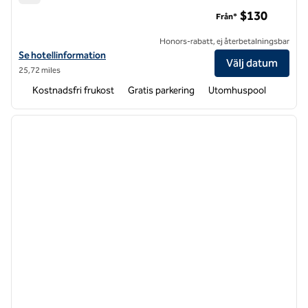
Hampton Inn & Suites Huntersville
$130
Från*
Honors-rabatt, ej återbetalningsbar
Visa hotelluppgifter för Hampton Inn & Suites Huntersville
Se hotellinformation
Välj datum
25,72 miles
Kostnadsfri frukost
Gratis parkering
Utomhuspool
1
/
12
föregående bild
nästa b
1 av 12