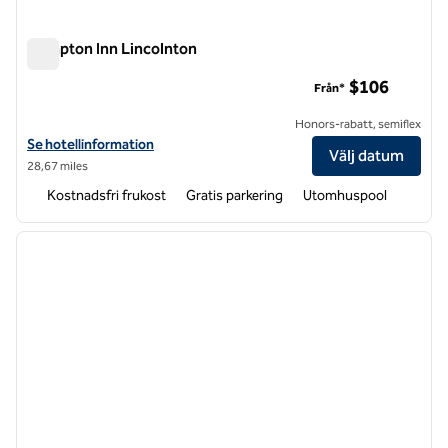
Hampton Inn Lincolnton
Hampton Inn Lincolnton
$106
Från*
Honors-rabatt, semiflex
Visa hotelldetaljer för Hampton Inn Lincolnton
Se hotellinformation
Välj datum
28,67 miles
Kostnadsfri frukost
Gratis parkering
Utomhuspool
1
/
12
föregående bild
nästa b
1 av 12