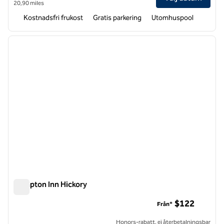
20,90 miles
Kostnadsfri frukost
Gratis parkering
Utomhuspool
1
/
12
föregående bild
nästa b
1 av 12
Hampton Inn Hickory
Hampton Inn Hickory
$122
Från*
Honors-rabatt, ej återbetalningsbar