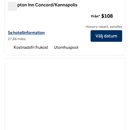
Hampton Inn Concord/Kannapolis
Hampton Inn Concord/Kannapolis
$108
Från*
Honors-rabatt, semiflex
Visa hotelldetaljer för Hampton Inn Concord/Kannapolis
Se hotellinformation
Välj datum
27,86 miles
Kostnadsfri frukost
Utomhuspool
1
/
12
föregående bild
nästa b
1 av 12