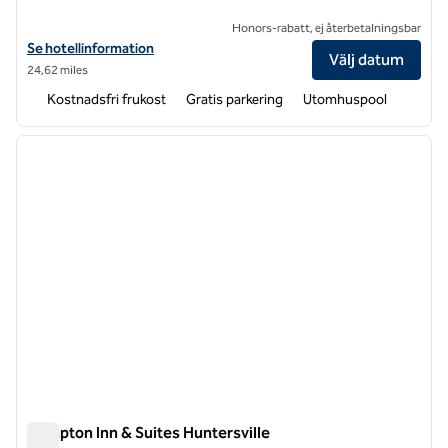
Honors-rabatt, ej återbetalningsbar
Visa hotelldetaljer för Hampton Inn Salisbury
Se hotellinformation
Välj datum
24,62 miles
Kostnadsfri frukost
Gratis parkering
Utomhuspool
1
/
12
föregående bild
nästa b
1 av 12
Hampton Inn & Suites Huntersville