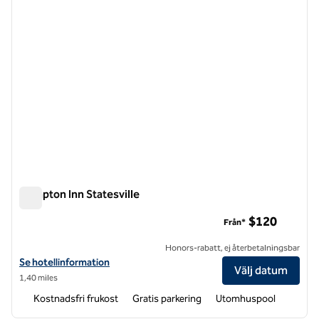
Hampton Inn Statesville
Hampton Inn Statesville
$120
Från*
Honors-rabatt, ej återbetalningsbar
Visa hotelluppgifter för Hampton Inn Statesville
Se hotellinformation
Välj datum
1,40 miles
Kostnadsfri frukost
Gratis parkering
Utomhuspool
1
/
12