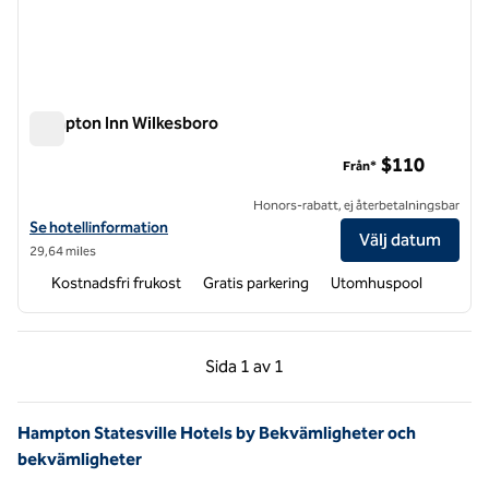
Hampton Inn Wilkesboro
Hampton Inn Wilkesboro
$110
Från*
Honors-rabatt, ej återbetalningsbar
Visa hotelldetaljer för Hampton Inn Wilkesboro
Se hotellinformation
Välj datum
29,64 miles
Kostnadsfri frukost
Gratis parkering
Utomhuspool
Föregående sida, 1 av 1
Nästa sida, 1 av 1
Sida
1 av 1
Sida 1 av 1
Hampton Statesville Hotels by Bekvämligheter och
bekvämligheter