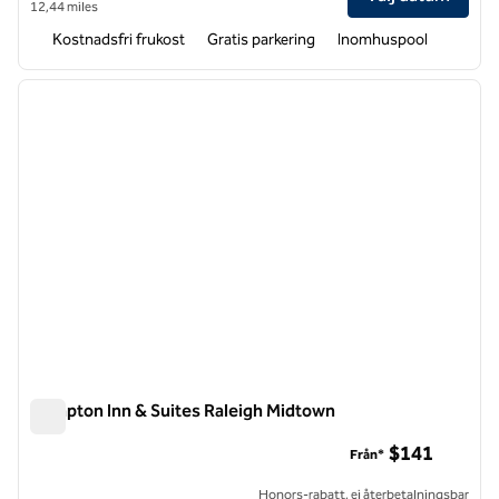
12,44 miles
Kostnadsfri frukost
Gratis parkering
Inomhuspool
1
/
12
föregående bild
nästa b
1 av 12
Hampton Inn & Suites Raleigh Midtown
Hampton Inn & Suites Raleigh Midtown
$141
Från*
Honors-rabatt, ej återbetalningsbar