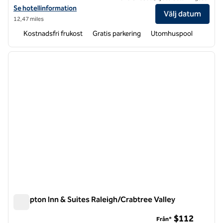
Visa hotelldetaljer för Hampton Inn & Suites Raleigh Midtown
Se hotellinformation
Välj datum
12,47 miles
Kostnadsfri frukost
Gratis parkering
Utomhuspool
1
/
12
föregående bild
nästa b
1 av 12
Hampton Inn & Suites Raleigh/Crabtree Valley
Hampton Inn & Suites Raleigh/Crabtree Valley
$112
Från*