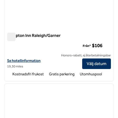
Hampton Inn Raleigh/Garner
Hampton Inn Raleigh/Garner
$106
Från*
Honors-rabatt, ej återbetalningsbar
Visa hotelldetaljer för Hampton Inn Raleigh/Garner
Se hotellinformation
Välj datum
19,30 miles
Kostnadsfri frukost
Gratis parkering
Utomhuspool
1
/
12
föregående bild
nästa b
1 av 12