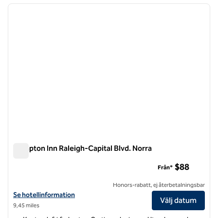
föregående bild
nästa b
1 av 12
Hampton Inn Raleigh-Capital Blvd. Norra
Hampton Inn Raleigh-Capital Blvd. Norra
$88
Från*
Honors-rabatt, ej återbetalningsbar
Visa hotelldetaljer för Hampton Inn Raleigh-Capital Blvd. Norra
Se hotellinformation
Välj datum
9,45 miles