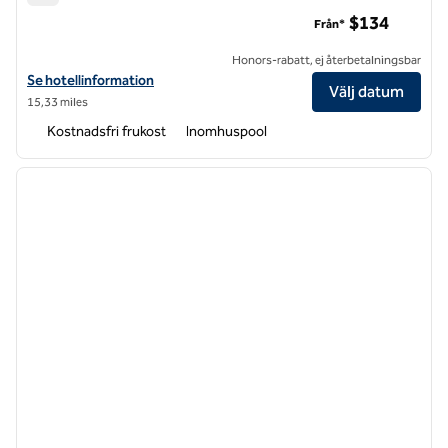
Hampton Inn & Suites Raleigh Downtown
$134
Från*
Honors-rabatt, ej återbetalningsbar
Visa hotelldetaljer för Hampton Inn & Suites Raleigh Downtown
Se hotellinformation
Välj datum
15,33 miles
Kostnadsfri frukost
Inomhuspool
1
/
12
föregående bild
nästa b
1 av 12