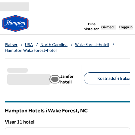
Gå vidare till innehållet
,
öppnar ny flik
Dina
Gå med
Logga in
vistelser
Platser
/
USA
/
North Carolina
/
Wake Forest-hotell
/
Hampton Wake Forest-hotell
Jämför
Kostnadsfri frukost 
hotell
Föreslagna filter
Hampton Hotels i Wake Forest,
NC
North Carolina
Visar 11 hotell
1
/
12
Visar 11 hotell
föregående bild
nästa b
1 av 12