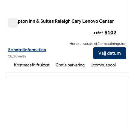
Hampton Inn & Suites Raleigh Cary Lenovo Center
Hampton Inn & Suites Raleigh Cary Lenovo Center
$102
Från*
Honors-rabatt, ej återbetalningsbar
Visa hotelluppgifter för Hampton Inn & Suites Raleigh Cary Lenovo 
Se hotellinformation
Välj datum
18,56 miles
Kostnadsfri frukost
Gratis parkering
Utomhuspool
1
/
12
föregående bild
nästa b
1 av 12