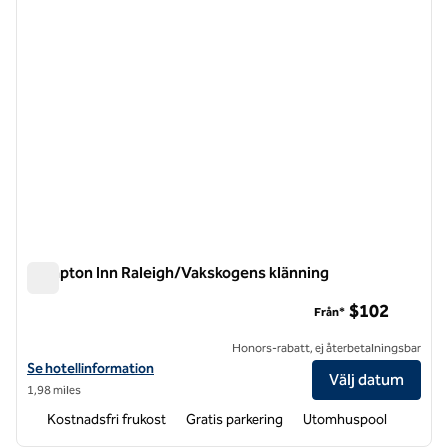
Hampton Inn Raleigh/Vakskogens klänning
Hampton Inn Raleigh/Vakskogens klänning
$102
Från*
Honors-rabatt, ej återbetalningsbar
Visa hotelldetaljer för Hampton Inn Raleigh/Town of Wake Forest
Se hotellinformation
Välj datum
1,98 miles
Kostnadsfri frukost
Gratis parkering
Utomhuspool
1
/
12