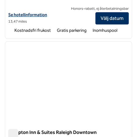
Honors-rabatt, ej återbetalningsbar
Visa hotelluppgifter för Hampton Inn & Suites Raleigh/Crabtree Valle
Se hotellinformation
Välj datum
13,47 miles
Kostnadsfri frukost
Gratis parkering
Inomhuspool
1
/
12
föregående bild
nästa b
1 av 12
Hampton Inn & Suites Raleigh Downtown