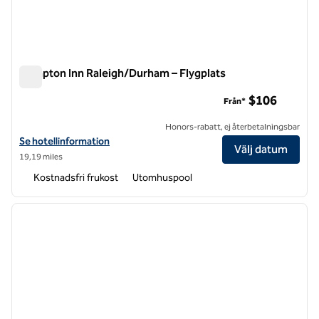
Hampton Inn Raleigh/Durham – Flygplats
Hampton Inn Raleigh/Durham – Flygplats
$106
Från*
Honors-rabatt, ej återbetalningsbar
Visa hotelldetaljer för Hampton Inn Raleigh/Durham-Airport
Se hotellinformation
Välj datum
19,19 miles
Kostnadsfri frukost
Utomhuspool
1
/
12
föregående bild
nästa b
1 av 12