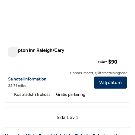
Hampton Inn Raleigh/Cary
Hampton Inn Raleigh/Cary
$90
Från*
Honors-rabatt, ej återbetalningsbar
Visa hotelldetaljer för Hampton Inn Raleigh/Cary
Se hotellinformation
Välj datum
22,76 miles
Kostnadsfri frukost
Gratis parkering
Föregående sida, 1 av 1
Nästa sida, 1 av 1
Sida
1 av 1
Sida 1 av 1