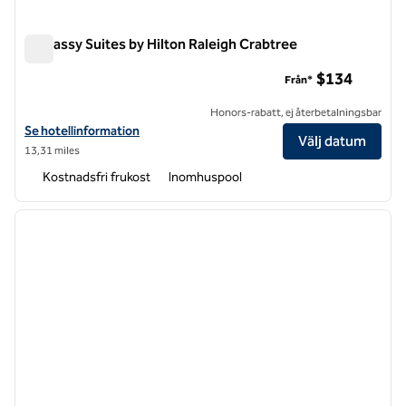
Embassy Suites by Hilton Raleigh Crabtree
Embassy Suites by Hilton Raleigh Crabtree
$134
Från*
Honors-rabatt, ej återbetalningsbar
Visa hotelluppgifter för Embassy Suites by Hilton Raleigh Crabtree
Se hotellinformation
Välj datum
13,31 miles
Kostnadsfri frukost
Inomhuspool
1
/
10
föregående bild
nästa b
1 av 10