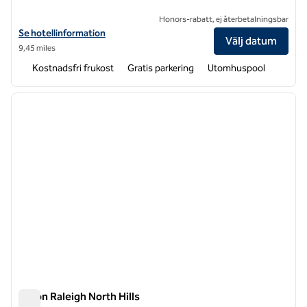
Honors-rabatt, ej återbetalningsbar
Visa hotelldetaljer för Hampton Inn Raleigh-Capital Blvd. Norra
Se hotellinformation
Välj datum
9,45 miles
Kostnadsfri frukost
Gratis parkering
Utomhuspool
1
/
12
föregående bild
nästa b
1 av 12
Hilton Raleigh North Hills