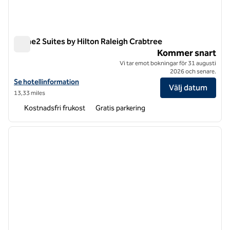
Home2 Suites by Hilton Raleigh Crabtree
Home2 Suites by Hilton Raleigh Crabtree
Kommer snart
Vi tar emot bokningar för 31 augusti
2026 och senare.
Visa hotelluppgifter för Home2 Suites by Hilton Raleigh Crabtree
Se hotellinformation
Välj datum
13,33 miles
Kostnadsfri frukost
Gratis parkering
1
/
12
föregående bild
nästa b
1 av 12