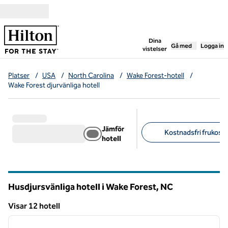
Gå vidare till innehållet
,
öppnar ny flik
Dina
Gå med
Logga in
vistelser
Platser
/
USA
/
North Carolina
/
Wake Forest-hotell
/
Wake Forest djurvänliga hotell
Jämför
Kostnadsfri frukost (
hotell
Föreslagna filter
Husdjursvänliga hotell i Wake Forest,
NC
North Carolina
Visar 12 hotell
1
/
12
Visar 12 hotell
föregående bild
nästa b
1 av 12