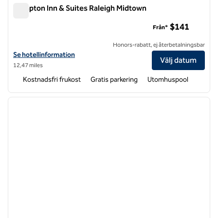
Hampton Inn & Suites Raleigh Midtown
Hampton Inn & Suites Raleigh Midtown
$141
Från*
Honors-rabatt, ej återbetalningsbar
Visa hotelldetaljer för Hampton Inn & Suites Raleigh Midtown
Se hotellinformation
Välj datum
12,47 miles
Kostnadsfri frukost
Gratis parkering
Utomhuspool
1
/
12
föregående bild
nästa b
1 av 12