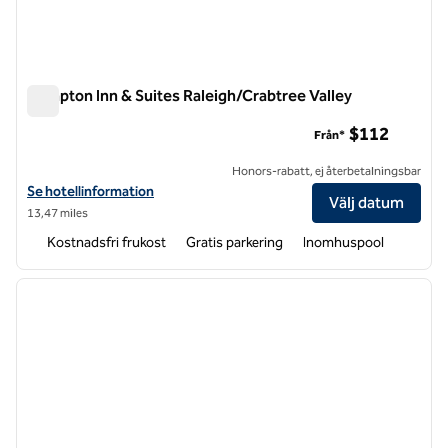
Hampton Inn & Suites Raleigh/Crabtree Valley
Hampton Inn & Suites Raleigh/Crabtree Valley
$112
Från*
Honors-rabatt, ej återbetalningsbar
Visa hotelluppgifter för Hampton Inn & Suites Raleigh/Crabtree Valle
Se hotellinformation
Välj datum
13,47 miles
Kostnadsfri frukost
Gratis parkering
Inomhuspool
1
/
12
föregående bild
nästa b
1 av 12