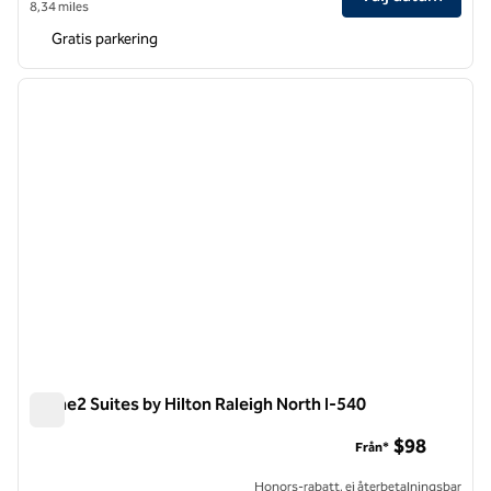
8,34 miles
Gratis parkering
1
/
12
föregående bild
nästa b
1 av 12
Home2 Suites by Hilton Raleigh North I-540
Home2 Suites by Hilton Raleigh North I-540
$98
Från*
Honors-rabatt, ej återbetalningsbar