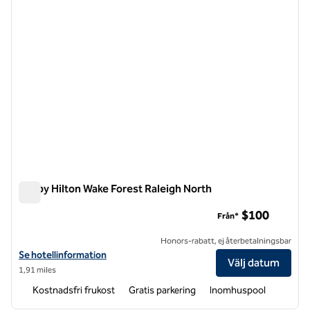
Tru by Hilton Wake Forest Raleigh North
Tru by Hilton Wake Forest Raleigh North
$100
Från*
Honors-rabatt, ej återbetalningsbar
Visa hotelluppgifter för Tru by Hilton Wake Forest Raleigh North
Se hotellinformation
Välj datum
1,91 miles
Kostnadsfri frukost
Gratis parkering
Inomhuspool
1
/
12