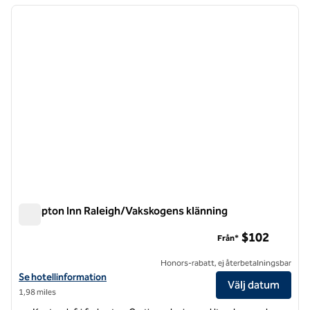
föregående bild
nästa b
1 av 12
Hampton Inn Raleigh/Vakskogens klänning
Hampton Inn Raleigh/Vakskogens klänning
$102
Från*
Honors-rabatt, ej återbetalningsbar
Visa hotelldetaljer för Hampton Inn Raleigh/Town of Wake Forest
Se hotellinformation
Välj datum
1,98 miles