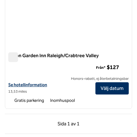
Hilton Garden Inn Raleigh/Crabtree Valley
Hilton Garden Inn Raleigh/Crabtree Valley
$127
Från*
Honors-rabatt, ej återbetalningsbar
Visa hotelluppgifter för Hilton Garden Inn Raleigh /Crabtree Valley
Se hotellinformation
Välj datum
13,53 miles
Gratis parkering
Inomhuspool
Föregående sida, 1 av 1
Nästa sida, 1 av 1
Sida
1 av 1
Sida 1 av 1