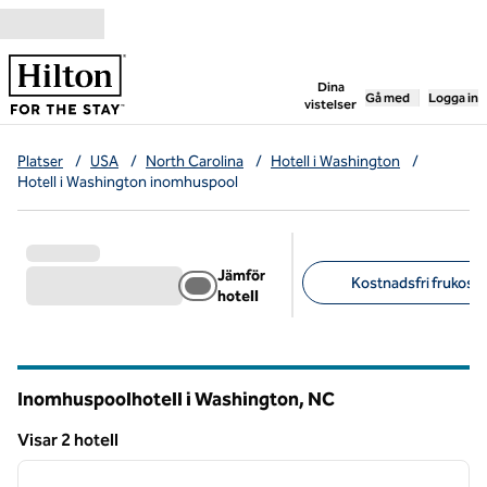
Gå vidare till innehållet
,
öppnar ny flik
Dina
Gå med
Logga in
vistelser
Platser
/
USA
/
North Carolina
/
Hotell i Washington
/
Hotell i Washington inomhuspool
Jämför
Kostnadsfri frukost (
hotell
Föreslagna filter
Inomhuspoolhotell i Washington,
NC
North Carolina
Visar 2 hotell
1
/
12
Visar 2 hotell
föregående bild
nästa b
1 av 12