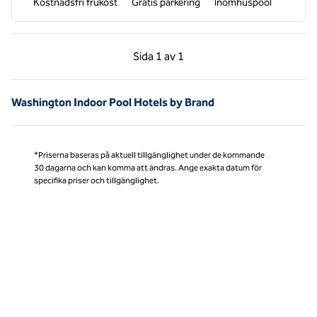
Kostnadsfri frukost
Gratis parkering
Inomhuspool
Föregående sida, 1 av 1
Nästa sida, 1 av 1
Sida
1 av 1
Sida 1 av 1
Washington Indoor Pool Hotels by Brand
*Priserna baseras på aktuell tillgänglighet under de kommande
30 dagarna och kan komma att ändras. Ange exakta datum för
specifika priser och tillgänglighet.