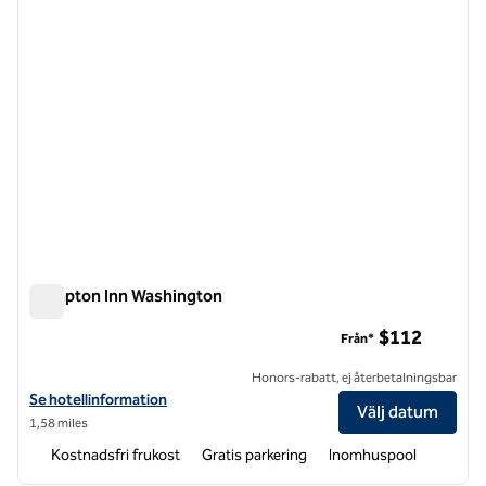
Hampton Inn Washington
Hampton Inn Washington
$112
Från*
Honors-rabatt, ej återbetalningsbar
Visa hotelluppgifter för Hampton Inn Washington
Se hotellinformation
Välj datum
1,58 miles
Kostnadsfri frukost
Gratis parkering
Inomhuspool
1
/
12