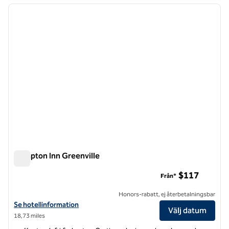
föregående bild
nästa b
1 av 12
Hampton Inn Greenville
Hampton Inn Greenville
$117
Från*
Honors-rabatt, ej återbetalningsbar
Visa hotelldetaljer för Hampton Inn Greenville
Se hotellinformation
Välj datum
18,73 miles