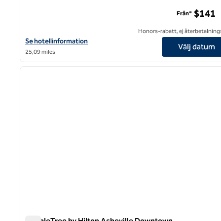
$141
Från*
Honors-rabatt, ej återbetalning
Visa hotelluppgifter för The Radical Asheville, Tapestry Collectio
Se hotellinformation
Välj datum
25,09 miles
1
föregående bild
1 av 12
DoubleTree by Hilton Asheville Downtown