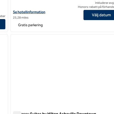
Inkluderar avg
Honors-rabatt på förhand
Visa hotelluppgifter för AutoCamp Asheville
Se hotellinformation
Välj datum
sbar
25,28 miles
n by Hilton
Gratis parkering
/
12
1
nästa bild
föregående bild
1 av 12
Embassy Suites by Hilton Asheville Downtown