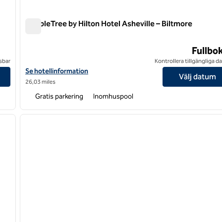
DoubleTree by Hilton Hotel Asheville – Biltmore
DoubleTree by Hilton Hotel Asheville – Biltmore
Fullbo
sbar
Kontrollera tillgängliga 
Visa hotelluppgifter för DoubleTree by Hilton Hotel Asheville – B
Se hotellinformation
Välj datum
26,03 miles
Gratis parkering
Inomhuspool
/
12
1
nästa bild
föregående bild
1 av 12