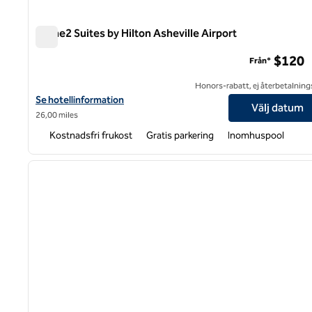
Home2 Suites by Hilton Asheville Airport
Home2 Suites by Hilton Asheville Airport
$120
Från*
Honors-rabatt, ej återbetalning
Visa hotelluppgifter för Home2 Suites by Hilton Asheville Airport
Se hotellinformation
Välj datum
26,00 miles
Kostnadsfri frukost
Gratis parkering
Inomhuspool
1
föregående bild
1 av 12