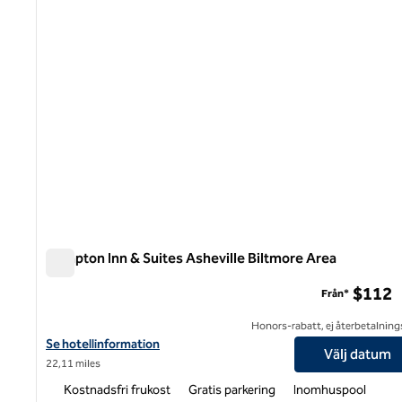
Hampton Inn & Suites Asheville Biltmore Area
Hampton Inn & Suites Asheville Biltmore Area
$112
Från*
Honors-rabatt, ej återbetalning
Visa hotelluppgifter för Hampton Inn & Suites Asheville Biltmore
Se hotellinformation
Välj datum
22,11 miles
Kostnadsfri frukost
Gratis parkering
Inomhuspool