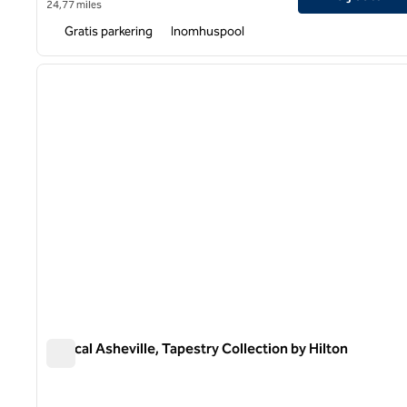
24,77 miles
Gratis parkering
Inomhuspool
1
föregående bild
1 av 12
Radical Asheville, Tapestry Collection by Hilton
Radical Asheville, Tapestry Collection by Hilton