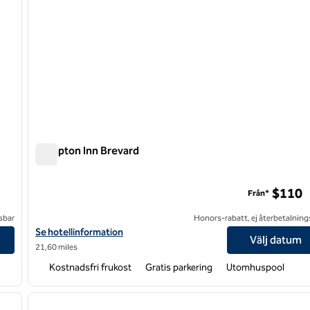
Hampton Inn Brevard
Hampton Inn Brevard
on
$110
Från*
sbar
Honors-rabatt, ej återbetalning
ollection by Hilton
Visa hotelldetaljer för Hampton Inn Brevard
Se hotellinformation
Välj datum
21,60 miles
Kostnadsfri frukost
Gratis parkering
Utomhuspool
/
12
1
nästa bild
föregående bild
1 av 12