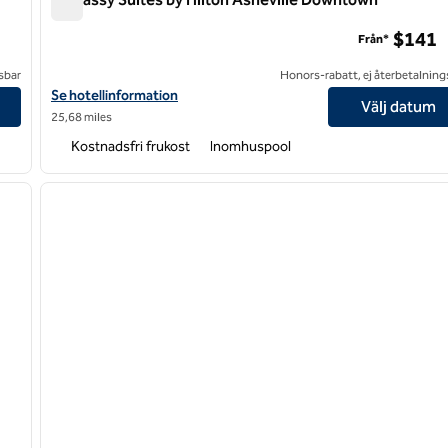
Embassy Suites by Hilton Asheville Downtown
$141
Från*
sbar
Honors-rabatt, ej återbetalning
wn
Visa hotelluppgifter för Embassy Suites by Hilton Asheville Do
Se hotellinformation
Välj datum
25,68 miles
Kostnadsfri frukost
Inomhuspool
/
12
1
nästa bild
föregående bild
1 av 12