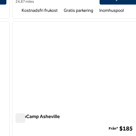
24,87 miles
Kostnadsfri frukost
Gratis parkering
Inomhuspool
/
12
1
nästa bild
föregående bild
1 av 12
AutoCamp Asheville
AutoCamp Asheville
$185
Från*