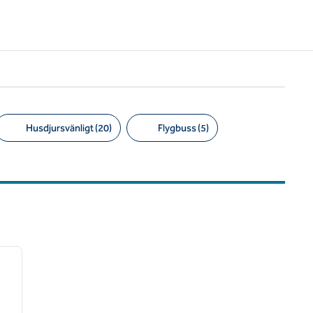
Husdjursvänligt (20)
Flygbuss (5)
/
12
nästa bild