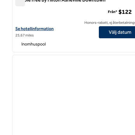
DoubleTree by Hilton Asheville Downtown
$122
Från*
Honors-rabatt, ej återbetalning
Visa hotelluppgifter för DoubleTree by Hilton Asheville Downto
Se hotellinformation
Välj datum
25,67 miles
Inomhuspool
1
föregående bild
1 av 12