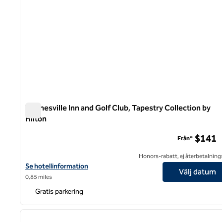
Waynesville Inn and Golf Club, Tapestry Collection by
Hilton
Waynesville Inn and Golf Club, Tapestry Collection by Hilt
$141
Från*
Honors-rabatt, ej återbetalning
Visa hotelluppgifter för Waynesville Inn and Golf Club, Tapestry C
Se hotellinformation
Välj datum
0,85 miles
Gratis parkering
1
föregående bild
1 av 12