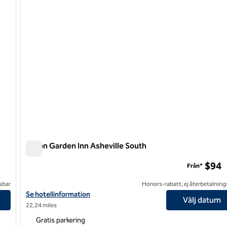
Hilton Garden Inn Asheville South
Hilton Garden Inn Asheville South
$94
Från*
sbar
Honors-rabatt, ej återbetalning
 Area
Visa hotelluppgifter för Hilton Garden Inn Asheville South
Se hotellinformation
Välj datum
22,24 miles
Gratis parkering