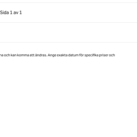
gående sida, 1 av 1
Nästa sida, 1 av 1
Sida
1 av 1
Sida 1 av 1
na och kan komma att ändras. Ange exakta datum för specifika priser och