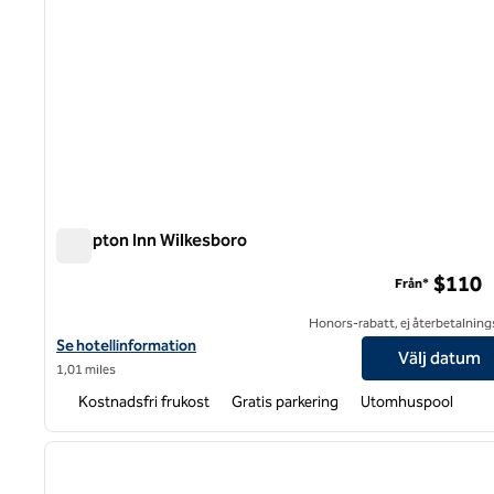
Hampton Inn Wilkesboro
Hampton Inn Wilkesboro
$110
Från*
Honors-rabatt, ej återbetalning
Visa hotelldetaljer för Hampton Inn Wilkesboro
Se hotellinformation
Välj datum
1,01 miles
Kostnadsfri frukost
Gratis parkering
Utomhuspool
1
föregående bild
1 av 12