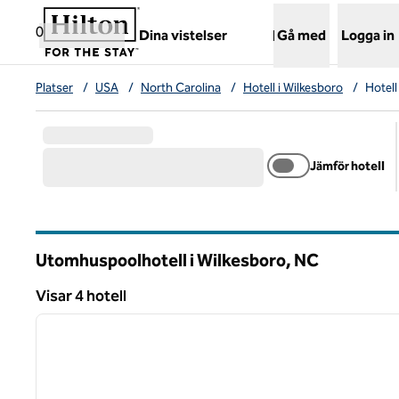
Gå vidare till innehållet
,
öppnar ny flik
0
Dina vistelser
Gå med
Logga in
Platser
/
USA
/
North Carolina
/
Hotell i Wilkesboro
/
Hotel
Jämför hotell
Utomhuspoolhotell i Wilkesboro,
NC
North Carolina
Visar 4 hotell
1
Visar 4 hotell
föregående bild
1 av 12