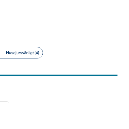
Husdjursvänligt (4)
/
12
nästa bild