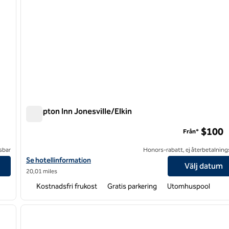
Hampton Inn Jonesville/Elkin
Hampton Inn Jonesville/Elkin
$100
Från*
sbar
Honors-rabatt, ej återbetalning
Visa hotelldetaljer för Hampton Inn Jonesville/Elkin
Se hotellinformation
Välj datum
20,01 miles
Kostnadsfri frukost
Gratis parkering
Utomhuspool
/
12
1
nästa bild
föregående bild
1 av 12