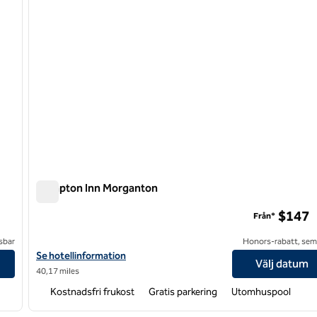
Hampton Inn Morganton
Hampton Inn Morganton
$147
Från*
sbar
Honors-rabatt, semi
Visa hotelldetaljer för Hampton Inn Morganton
Se hotellinformation
Välj datum
40,17 miles
Kostnadsfri frukost
Gratis parkering
Utomhuspool