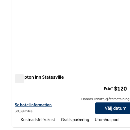
Hampton Inn Statesville
Hampton Inn Statesville
$120
Från*
Honors-rabatt, ej återbetalning
Visa hotelluppgifter för Hampton Inn Statesville
Se hotellinformation
Välj datum
30,39 miles
Kostnadsfri frukost
Gratis parkering
Utomhuspool