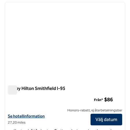
föregående bild
nästa b
1 av 12
Tru by Hilton Smithfield I-95
Tru by Hilton Smithfield I-95
$86
Från*
Honors-rabatt, ej återbetalningsbar
Visa hotelluppgifter för Tru by Hilton Smithfield I-95
Se hotellinformation
Välj datum
27,20 miles