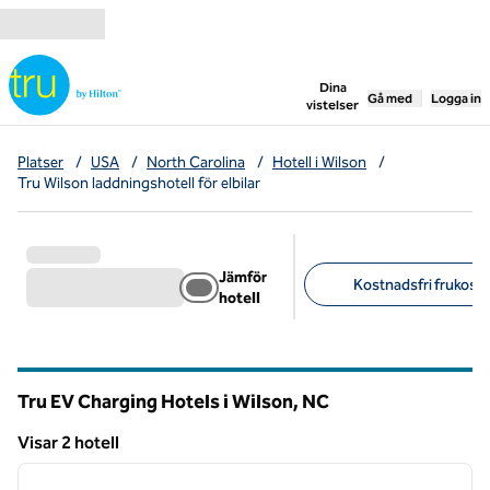
Gå vidare till innehållet
,
öppnar ny flik
Dina
Gå med
Logga in
vistelser
Platser
/
USA
/
North Carolina
/
Hotell i Wilson
/
Tru Wilson laddningshotell för elbilar
Jämför
Kostnadsfri frukost (
hotell
Föreslagna filter
Tru EV Charging Hotels i Wilson,
NC
North Carolina
Visar 2 hotell
1
/
12
Visar 2 hotell
föregående bild
nästa b
1 av 12