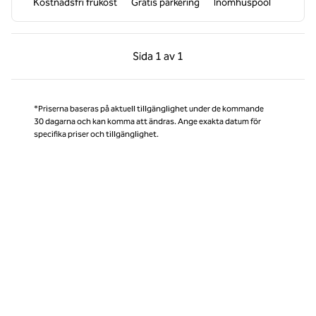
Kostnadsfri frukost
Gratis parkering
Inomhuspool
Föregående sida, 1 av 1
Nästa sida, 1 av 1
Sida
1 av 1
Sida 1 av 1
*Priserna baseras på aktuell tillgänglighet under de kommande
30 dagarna och kan komma att ändras. Ange exakta datum för
specifika priser och tillgänglighet.