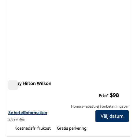
Tru by Hilton Wilson
Tru by Hilton Wilson
$98
Från*
Honors-rabatt, ej återbetalningsbar
Visa hotelluppgifter för Tru by Hilton Wilson
Se hotellinformation
Välj datum
2,89 miles
Kostnadsfri frukost
Gratis parkering
1
/
12